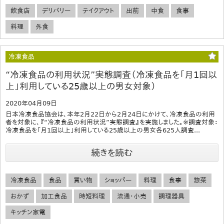
飲食店
デリバリー
テイクアウト
出前
中食
食事
料理
外食
冷凍食品
“冷凍食品の利用状況”実態調査（冷凍食品を「月1回以
上」利用している25歳以上の男女対象）
2020年04月09日
日本冷凍食品協会は、本年2月22日から2月24日にかけて、冷凍食品の利用
者を対象に、『“冷凍食品の利用状況”実態調査』を実施しました。※調査対象：
冷凍食品を「月1回以上」利用している25歳以上の男女各625人調査...
続きを読む
冷凍食品
食品
買い物
ショッパー
料理
食事
惣菜
おかず
加工食品
時短料理
流通・小売
調理器具
キッチン家電