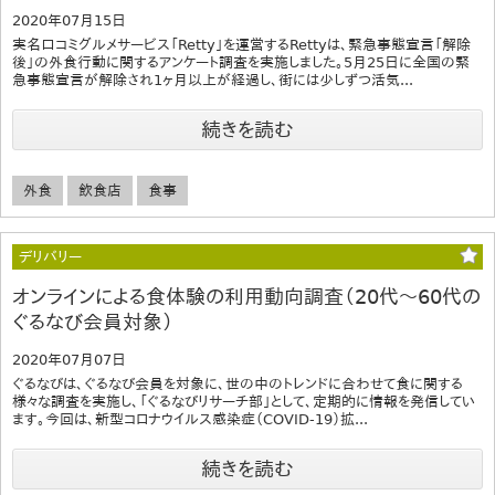
2020年07月15日
実名口コミグルメサービス「Retty」を運営するRettyは、緊急事態宣言「解除
後」の外食行動に関するアンケート調査を実施しました。5月25日に全国の緊
急事態宣言が解除され1ヶ月以上が経過し、街には少しずつ活気...
続きを読む
外食
飲食店
食事
デリバリー
オンラインによる食体験の利用動向調査（20代～60代の
ぐるなび会員対象）
2020年07月07日
ぐるなびは、ぐるなび会員を対象に、世の中のトレンドに合わせて食に関する
様々な調査を実施し、「ぐるなびリサーチ部」として、定期的に情報を発信してい
ます。今回は、新型コロナウイルス感染症（COVID-19）拡...
続きを読む