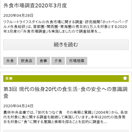
外食市場調査2020年3月度
2020年04月28日
リクルートライフスタイルの外食市場に関する調査・研究機関「ホットペッパーグ
ルメ外食総研」は、首都圏・関西圏・東海圏の男女約1万人を対象とする2020
年3月度の「外食市場調査」を実施しましたので調査結果を...
続きを読む
外食
飲食店
食事
夕食
市場規模
食事
第3回 現代の独身20代の食生活・食の安全への意識調
査
2020年04月24日
農林中央金庫では、「世代をつなぐ食 その実態と意識」（2004年）から、各世
代を対象に食に関する調査を継続して実施しています。本年は20代の独身男
女を対象に“食”に関する意識と実態を探ることを目的に調査を...