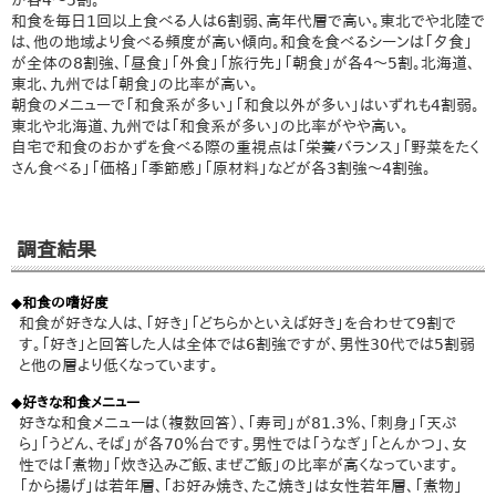
が各4～5割。
和食を毎日1回以上食べる人は6割弱、高年代層で高い。東北でや北陸で
は、他の地域より食べる頻度が高い傾向。和食を食べるシーンは「夕食」
が全体の8割強、「昼食」「外食」「旅行先」「朝食」が各4～5割。北海道、
東北、九州では「朝食」の比率が高い。
朝食のメニューで「和食系が多い」「和食以外が多い」はいずれも4割弱。
東北や北海道、九州では「和食系が多い」の比率がやや高い。
自宅で和食のおかずを食べる際の重視点は「栄養バランス」「野菜をたく
さん食べる」「価格」「季節感」「原材料」などが各3割強～4割強。
調査結果
◆和食の嗜好度
和食が好きな人は、「好き」「どちらかといえば好き」を合わせて9割で
す。「好き」と回答した人は全体では6割強ですが、男性30代では5割弱
と他の層より低くなっています。
◆好きな和食メニュー
好きな和食メニューは（複数回答）、「寿司」が81.3％、「刺身」「天ぷ
ら」「うどん、そば」が各70％台です。男性では「うなぎ」「とんかつ」、女
性では「煮物」「炊き込みご飯、まぜご飯」の比率が高くなっています。
「から揚げ」は若年層、「お好み焼き、たこ焼き」は女性若年層、「煮物」