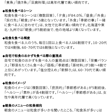
「煮魚」「焼き魚」「豆腐料理」は高年代層で高い傾向です。
◆和食を食べるシーン
和食を食べるシーンは（複数回答）、「夕食」が84.0％、「昼食」「外食」
「旅行先」「朝食」が4～5割となっています。「外食」「季節行事」「一緒
に食べる人に合わせて」は、女性で比率が高い傾向です。北海道や東
北・九州では「朝食」が5割前後で、他の地域より高くなっています。
◆和食を食べる頻度
和食を食べる人のうち、毎日1回以上食べる人は6割弱です。10・20代
では4割強、60・70代では6割強となっています。
◆自宅で和食のおかずを食べる際の重視点
自宅で和食のおかずを食べる人の重視点は（複数回答）、「栄養バラン
ス」「野菜をたくさん食べる」「価格」「季節感」「原材料」が3割～4割で
上位にあがっています。「塩分控えめ」「新鮮さ」は、60・70代で高い傾
向です。
◆和食のイメージ
和食のイメージは（複数回答）、「庶民的」「季節感がある」が5割前後、
「ヘルシー」「素朴」が各4割弱です。「ヘルシー」「季節感がある」は、女
性や高年代層で高くなっています。
◆朝食のメニューの和食傾向
朝食のメニューは和食が多いかを聞いたところ、「和食系が多い」は