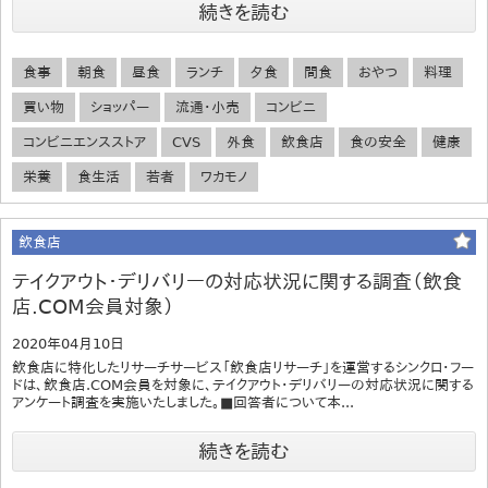
続きを読む
食事
朝食
昼食
ランチ
夕食
間食
おやつ
料理
買い物
ショッパー
流通・小売
コンビニ
コンビニエンスストア
CVS
外食
飲食店
食の安全
健康
栄養
食生活
若者
ワカモノ
飲食店
テイクアウト・デリバリーの対応状況に関する調査（飲食
店.COM会員対象）
2020年04月10日
飲食店に特化したリサーチサービス「飲食店リサーチ」を運営するシンクロ・フー
ドは、飲食店.COM会員を対象に、テイクアウト・デリバリーの対応状況に関する
アンケート調査を実施いたしました。■回答者について本...
続きを読む