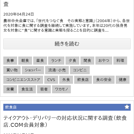
査
2020年04月24日
農林中央金庫では、「世代をつなぐ食 その実態と意識」（2004年）から、各世
代を対象に食に関する調査を継続して実施しています。本年は20代の独身男
女を対象に“食”に関する意識と実態を探ることを目的に調査を...
続きを読む
食事
朝食
昼食
ランチ
夕食
間食
おやつ
料理
買い物
ショッパー
流通・小売
コンビニ
コンビニエンスストア
CVS
外食
飲食店
食の安全
健康
栄養
食生活
若者
ワカモノ
飲食店
テイクアウト・デリバリーの対応状況に関する調査（飲食
店.COM会員対象）