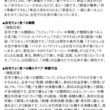
単」が41.0%、「早く準備ができる」「食べやすい」「単品で済ませられ
る」「好きなメニューがある」などが、各2～3割です。「調理が簡単」「早
く準備ができる」「単品で済ませられる」「家族など、一緒に食べる人に
あわせて」などは、女性での比率が高くなっています。
◆自宅でよく食べる麺類
（複数回答）
自宅で食べる麺類は、「うどん」「ラーメン・中華麺」が麺類を食べる人
の各7割、「パスタ・スパゲッティ」「そば」「やきそば」が各5割強～6割
弱、「そうめん」が5割弱です。「そば」は男性や高年代層、「そうめん」は
女性や高年代層、「パスタ・スパゲッティ」は女性での比率が高くなって
います。また、男性30～50代では「ラーメン・中華麺」が1位です。「そ
ば」は北海道、東北、関東などで高く、中国、四国、九州で低くなっていま
す。「うどん」は四国など、「冷麺」は近畿などでの比率が高い傾向です。
◆自宅でよく食べる麺のタイプ・準備方法
（複数回答）
自宅で最もよく食べる麺類について、どのようなタイプのものを食べる
かをみると、全体では「乾麺・袋麺を購入、具材は別途用意して調理」が
46.7%、「カップ麺」「生麺や冷凍麺を購入、具材は別途用意して調理」
が各4割弱です。自宅で最もよく食べる麺類別にみると、ラーメン・中華
麺主利用者では「カップ麺」が6割強、「乾麺・袋麺を購入、具材は別途
用意して調理」が4割強、「乾麺・即席袋麺:容器に麺・具を移し替え、お
湯を注ぐ」が3割強です。うどん主利用者では「生麺や冷凍麺を購入、具