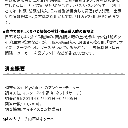
材は別途用意して調理」が6割強、「乾麺・袋麺を購入、具材は別途用
意して調理」「カップ麺」が各30%台です。パスタ・スパゲッティ主利用
者では「乾麺・袋麺を購入、具材は別途用意して調理」が7割弱、「生麺
や冷凍麺を購入、具材は別途用意して調理」「カップ麺」が各2割強で
す。
◆自宅で最もよく食べる麺類の材料・商品購入時の重視点
自宅で最もよく食べる麺類の、商品購入時の重視点は「価格」「麺のタ
イプ(生麺・乾麺など)」が、市販の商品購入・調理者の各5割、「容量、サ
イズ」「スープやつゆ、ソースがついているかどうか」「賞味期限 ・消費
期限」「メーカー・商品ブランド」などが各20%台です。
調査概要
調査対象：「MyVoice」のアンケートモニター
調査方法：インターネット調査（ネットリサーチ）
調査時期：2019年07月01日～07月05日
回答者数：10,289名
調査機関：マイボイスコム株式会社
詳しいリサーチ内容はネタ元へ