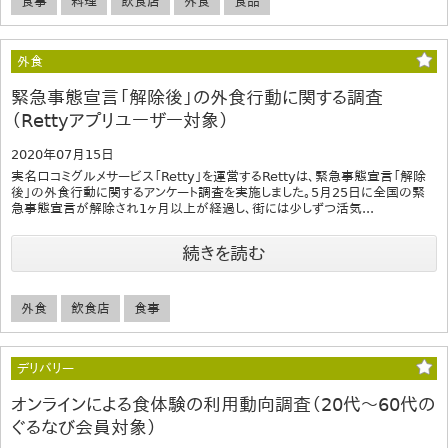
食事
料理
飲食店
外食
食品
外食
緊急事態宣言「解除後」の外食行動に関する調査
（Rettyアプリユーザー対象）
2020年07月15日
実名口コミグルメサービス「Retty」を運営するRettyは、緊急事態宣言「解除
後」の外食行動に関するアンケート調査を実施しました。5月25日に全国の緊
急事態宣言が解除され1ヶ月以上が経過し、街には少しずつ活気...
続きを読む
外食
飲食店
食事
デリバリー
オンラインによる食体験の利用動向調査（20代～60代の
ぐるなび会員対象）