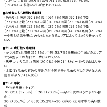
・九州：かつお節（39.6％）昆布（41.8％）椎茸（26.4%）あご
（15.4%） ⇒ 多様なだしが使われている
■お雑煮のもち種類×地域別
・角もち：北海道（80.9%）東北（64.7%）関東（80.1%）中部
（77.8%）近畿（27.0%）中国（16.7%）四国（23.3%）九州（26.4%）
・丸もち：北海道（12.8%）東北（25.5%）関東（16.2%）中部
（22.7%）近畿（73.6%）中国（85.2%）四国（66.7%）九州（69.2%）
⇒中部と近畿を境に、角もちと丸もちでエリアによってはっきり分かれて
いる
■だしの嗜好性×地域別
・かつお節：北海道（55.3%）、中部（53.7％）を筆頭に全国どのエリア
でも4割以上の割合で一番好まれている
・煮干し・いりこだし：四国（20.0％）中国（14.8％）⇒ 他の地域より多
い
・北海道：昆布の有数の産地だが全国で最も昆布のだしが好きな人の
割合が少ない（14.9％）
■だしの形状
「乾物を煮出すタイプ」
70代以上（37.5%） ／ 20代（23.2%）→若い年代のほうが少ない傾
向に
30代（35.7%） ／ 60代（35.2%）→30代が60代と同水準の高い数
値