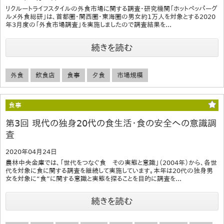
リクルートライフスタイルの外食市場に関する調査・研究機関「ホットペッパーグ
ルメ外食総研」は、首都圏・関西圏・東海圏の男女約1万人を対象とする2020
年3月度の「外食市場調査」を実施しましたので調査結果を...
続きを読む
外食
飲食店
食事
夕食
市場規模
食事
第3回 現代の独身20代の食生活・食の安全への意識調
査
2020年04月24日
農林中央金庫では、「世代をつなぐ食 その実態と意識」（2004年）から、各世
代を対象に食に関する調査を継続して実施しています。本年は20代の独身男
女を対象に“食”に関する意識と実態を探ることを目的に調査を...
続きを読む