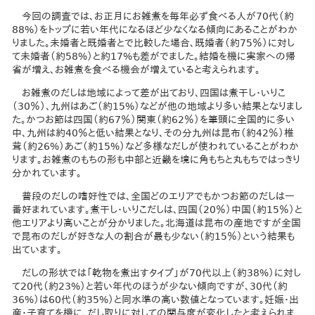
今回の調査では、お正月にお雑煮を毎年必ず食べる人が70代（約
88%）をトップに若い年代になるほど少なくなる傾向にあることがわか
りました。未婚者と既婚者とで比較した場合、既婚者（約75％）に対し
て未婚者（約58%）と約17%も差がでました。結婚を機に実家への帰
省が増え、お雑煮を食べる機会が増えていると考えられます。
お雑煮のだしは地域によって差が出ており、四国は煮干し・いりこ
（30％）、九州はあご（約15%）などが他の地域より多い結果となりまし
た。かつお節は四国（約67％）関東（約62％）を筆頭に全国的に多い
中、九州は約40％と低い結果となり、その分九州は昆布（約42％）椎
茸（約26%）あご（約15%）など多様なだしが使われていることがわか
ります。お雑煮のもちの形も中部と近畿を境に角もちと丸もちではっきり
分かれています。
普段のだしの嗜好性では、全国どのエリアでもかつお節のだしは一
番好まれています。煮干し・いりこだしは、四国（20％）中国（約15％）と
他エリアより高いことが分かりました。北海道は昆布の産地ですが全国
で昆布のだしが好きな人の割合が最も少ない（約15％）という結果も
出ています。
だしの形状では「乾物を煮出すタイプ」が70代以上（約38%）に対し
て20代（約23%）と若い年代のほうが少ない傾向ですが、30代（約
36%）は60代（約35%）と同水準の高い数値となっています。妊娠・出
産・子育てを機に、だし取りに対しての関与度が変化したと考えられま