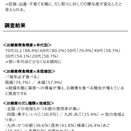
⇒妊娠・出産・子育てを機に、だし取りに対しての関与度が変化したと
考えられる。
調査結果
＜お雑煮喫食頻度×年代別＞
70代以上（88.4%）60代（80.2%）50代（70.9%）40代（58.7%）
30代（54.1%）20代（58.7%）
⇒若い年代ほど少なくなる傾向に
＜お雑煮喫食頻度×未既婚別＞
・「毎年必ず食べる」
既婚（74.7%） ／ 未婚（57.9%）
⇒結婚を機に実家への帰省が増え、お雑煮を食べる機会が増えている
と推測できる
＜お雑煮のだし種類×地域別＞
・全国：どの地域もかつお節の使用率が高い
・四国：煮干し・いりこ（30.0％）／ 九州：あご（15.4%） ⇒ 他の地域よ
り多い
・九州：かつお節（39.6％）昆布（41.8％）椎茸（26.4%）あご