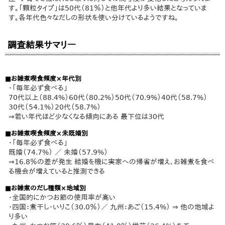
す。「顆粒タイプ」は50代（81％）と他年代より多い結果となっていま
す。各年代色々なだしの形状を使い分けているようですね。
調査結果サマリー
■お雑煮喫食頻度×年代別
・「毎年必ず食べる」
70代以上（88.4%）60代（80.2%）50代（70.9%）40代（58.7%）
30代（54.1%）20代（58.7%）
⇒若い年代ほど少なくなる傾向にある 最下位は30代
■お雑煮喫食頻度×未既婚別
・「毎年必ず食べる」
既婚（74.7%） ／ 未婚（57.9%）
⇒16.8％の差が発生 結婚を機に実家への帰省が増え、お雑煮を食べ
る機会が増えていると推測できる
■お雑煮のだし種類×地域別
・全国的にかつお節の使用率が高い
・四国：煮干し・いりこ（30.0％）／ 九州：あご（15.4%） ⇒ 他の地域よ
り多い