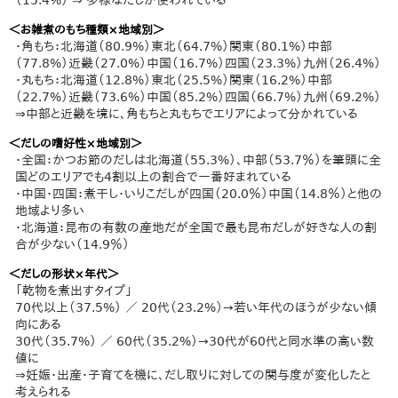
（15.4%） ⇒ 多様なだしが使われている
＜お雑煮のもち種類×地域別＞
・角もち：北海道（80.9%）東北（64.7%）関東（80.1%）中部
（77.8%）近畿（27.0%）中国（16.7%）四国（23.3%）九州（26.4%）
・丸もち：北海道（12.8%）東北（25.5%）関東（16.2%）中部
（22.7%）近畿（73.6%）中国（85.2%）四国（66.7%）九州（69.2%）
⇒中部と近畿を境に、角もちと丸もちでエリアによって分かれている
＜だしの嗜好性×地域別＞
・全国：かつお節のだしは北海道（55.3%）、中部（53.7％）を筆頭に全
国どのエリアでも4割以上の割合で一番好まれている
・中国・四国：煮干し・いりこだしが四国（20.0％）中国（14.8％）と他の
地域より多い
・北海道：昆布の有数の産地だが全国で最も昆布だしが好きな人の割
合が少ない（14.9％）
＜だしの形状×年代＞
「乾物を煮出すタイプ」
70代以上（37.5%） ／ 20代（23.2%）→若い年代のほうが少ない傾
向にある
30代（35.7%） ／ 60代（35.2%）→30代が60代と同水準の高い数
値に
⇒妊娠・出産・子育てを機に、だし取りに対しての関与度が変化したと
考えられる