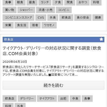
食事
朝食
昼食
ランチ
夕食
間食
おやつ
料理
買い物
ショッパー
流通・小売
コンビニ
コンビニエンスストア
CVS
外食
飲食店
食の安全
健康
栄養
食生活
若者
ワカモノ
飲食店
テイクアウト・デリバリーの対応状況に関する調査（飲食
店.COM会員対象）
2020年04月10日
飲食店に特化したリサーチサービス「飲食店リサーチ」を運営するシンクロ・フー
ドは、飲食店.COM会員を対象に、テイクアウト・デリバリーの対応状況に関する
アンケート調査を実施いたしました。■回答者について本...
続きを読む
飲食店
デリバリー
テイクアウト
出前
中食
食事
料理
外食