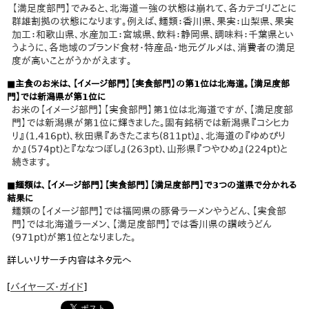
【満足度部門】でみると、北海道一強の状態は崩れて、各カテゴリごとに
群雄割拠の状態になります。例えば、麺類：香川県、果実：山梨県、果実
加工：和歌山県、水産加工：宮城県、飲料：静岡県、調味料：千葉県とい
うように、各地域のブランド食材・特産品・地元グルメは、消費者の満足
度が高いことがうかがえます。
■主食のお米は、【イメージ部門】【実食部門】の第1位は北海道。【満足度部
門】では新潟県が第1位に
お米の【イメージ部門】【実食部門】第1位は北海道ですが、【満足度部
門】では新潟県が第1位に輝きました。固有銘柄では新潟県『コシヒカ
リ』(1,416pt)、秋田県『あきたこまち(811pt)』、北海道の『ゆめぴり
か』(574pt)と『ななつぼし』(263pt)、山形県『つやひめ』(224pt)と
続きます。
■麺類は、【イメージ部門】【実食部門】【満足度部門】で3つの道県で分かれる
結果に
麺類の【イメージ部門】では福岡県の豚骨ラーメンやうどん、【実食部
門】では北海道ラーメン、【満足度部門】では香川県の讃岐うどん
(971pt)が第1位となりました。
詳しいリサーチ内容はネタ元へ
[
バイヤーズ・ガイド
]