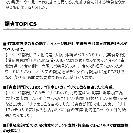
で、県民性や性別・年代によって異なる、地域の食に対する特徴をうか
がえる結果となりました。
調査TOPICS
■47都道府県の食の魅力、【イメージ部門】【実食部門】【満足度部門】それぞ
れベスト3は…
【イメージ部門】では北海道・大阪・沖縄がベスト3ですが、【実食部門】
【満足度部門】ともに北海道・大阪・福岡の順となっており、“食の宝庫
北海道”、“食い倒れ 大阪”、“沖縄グルメ”、“食の都 福岡”といったキー
ワードにふさわしい、人気の観光地がランクイン。観光は“見る”だけで
なく“食べる”も重要な要素であることが分かります。
■【実食部門】で、18カテゴリ中17カテゴリで1位を独占した北海道。
【イメージ部門】18カテゴリにおいて、北海道は米・野菜・野菜加工品・
果実・果実加工品・水産物・水産加工品・肉類・肉類加工品・乳類・菓子
など13カテゴリで第1位を占めました。【実食部門】でも、18カテゴリ中
17カテゴリで第1位を独占。まさに“食の宝庫 北海道”という圧倒的結
果となりました！
■【満足度部門】では、各地域のブランド食材・特産品・地元グルメで群雄割拠
の状態に！