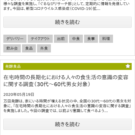
様々な調査を実施し、「ぐるなびリサーチ部」として、定期的に情報を発信してい
ます。今回は、新型コロナウイルス感染症（COVID-19）拡...
続きを読む
デリバリー
テイクアウト
出前
中食
食事
料理
飲み会
食品
外食
発酵食品
在宅時間の長期化における人々の食生活の意識の変容
に関する調査（30代～60代男女対象）
2020年05月19日
万田発酵は、家にいる時間が増える状況の中、全国の30代～60代の男女を対
象に、「在宅時間の長期化における人々の食生活の意識の変容に関する調査」
を実施しました。今回の調査では、以前より意識して食べるよう...
続きを読む