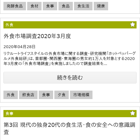
発酵食品
食材
食事
食品
食生活
健康
外食
外食市場調査2020年3月度
2020年04月28日
リクルートライフスタイルの外食市場に関する調査・研究機関「ホットペッパーグ
ルメ外食総研」は、首都圏・関西圏・東海圏の男女約1万人を対象とする2020
年3月度の「外食市場調査」を実施しましたので調査結果を...
続きを読む
外食
飲食店
食事
夕食
市場規模
食事
第3回 現代の独身20代の食生活・食の安全への意識調
査