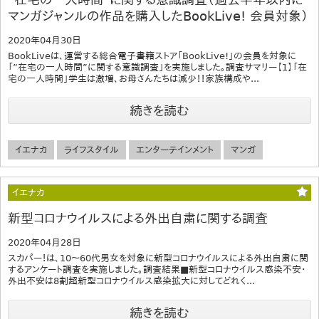
マンガジャンルの作品を購入したBookLive! 会員対象）
2020年04月30日
BookLiveは、運営する総合電子書籍ストア「BookLive!」の会員を対象に
「”在宅の一人時間”に関する意識調査」を実施しました。調査サマリー【1】「在
宅の一人時間」学生は激増、お母さんたちは減少！！家族構成や...
続きを読む
イエナカ
ライフスタイル
エンターテインメント
マンガ
イエナカ
新型コロナウイルスによる外出自粛に関する調査
2020年04月28日
スカパー！は、10～60代男女を対象に新型コロナウイルスによる外出自粛に関
するアンケート調査を実施しました。調査結果■新型コロナウイルス感染不安・
外出不安は8割超新型コロナウイルス感染拡大に対してどれく...
続きを読む