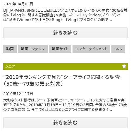
2020年04月03日
DJI JAPANは、SNSに1日1回以上アクセスする10代～40代の男女400名を対
象に「Vlog※に関する意識調査」を実施いたしました。※Vlog（ブイログ）と
は“動画（Video）で記す日記（Blog）＝「Vlog」（ブイログ）”の略で...
続きを読む
動画
動画コンテンツ
動画サイト
エンターテインメント
SNS
シニア
“2019年ランキングで見る”シニアライフに関する調査
（50歳～79歳の男女対象）
2019年12月17日
大和ネクスト銀行は、シニア予備軍とシニアの“シニアライフに対する意識や実
態”を探るため、2019年11月18日～11月19日の2日間、全国の50歳～79歳
の男女を対象に、今年で6回目となるシニアライフに関する調査をイ...
続きを読む