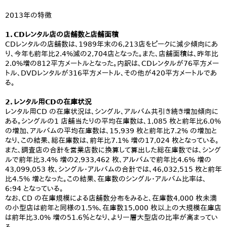
2013年の特徴
1．CDレンタル店の店舗数と店舗面積
CDレンタルの店舗数は、1989年末の6,213店をピークに減少傾向にあ
り、今年も前年比2.4%減の2,704店となった。また、店舗面積は、昨年比
2.0%増の812平方メートルとなった。内訳は、CDレンタルが76平方メー
トル、DVDレンタルが316平方メートル、その他が420平方メートルであ
る。
2．レンタル用CDの在庫状況
レンタル用CD の在庫状況は、シングル、アルバム共引き続き増加傾向に
ある。シングルの1 店舗当たりの平均在庫数は、1,085 枚と前年比6.0%
の増加、アルバムの平均在庫数は、15,939 枚と前年比7.2% の増加と
なり、この結果、総在庫数は、前年比7.1% 増の17,024 枚となっている。
また、調査店の合計を営業店数に換算して算出した総在庫数では、シング
ルで前年比3.4% 増の2,933,462 枚、アルバムで前年比4.6% 増の
43,099,053 枚、シングル・アルバムの合計では、46,032,515 枚と前年
比4.5% 増となった。この結果、在庫数のシングル・アルバム比率は、
6:94 となっている。
なお、CD の在庫規模による店舗数分布をみると、在庫数4,000 枚未満
の小型店は前年と同様の1.5%、在庫数15,000 枚以上の大規模在庫店
は前年比3.0% 増の51.6％となり、より一層大型店の比率が高まってい