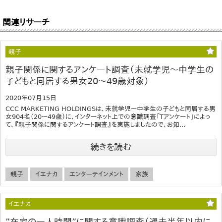
関連リサーチ
親子
親子関係に関するアンケート調査（未就学児～中学生の
子どもと同居する男女20～49歳対象）
2020年07月15日
CCC MARKETING HOLDINGSは、未就学児～中学生の子どもと同居する男
女904名（20～49歳）に、インターネット上での意識調査「Tアンケート」によっ
て、『親子関係に関するアンケート調査』を実施しましたので、お知...
続きを読む
親子
イエナカ
エンターテインメント
家族
イエナカ
”在宅の一人時間”に関する意識調査（過去半年以内に