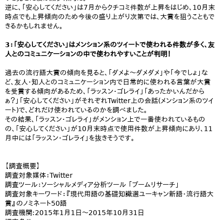
逆に、「安心してください」は7月からクチコミ件数が上昇をはじめ、10月末
時点でも上昇傾向のため今後の盛り上がり次第では、大賞を狙うこともで
きるかもしれません。
3：「安心してください」はメンション系のツイートで使われる件数が多く、友
人とのコミュニケーションの中で使われやすいことが判明！
過去の流行語大賞の傾向を見ると、「ダメよ～ダメダメ」や「今でしょ」な
ど、友人・知人とのコミュニケーション内で日常的に使われる言葉が大賞
を受賞する傾向があるため、「ラッスン・ゴレライ」「あったかいんだから
ぁ？」「安心してください」がそれぞれTwitter上の会話(メンション系のツイ
ート)で、どれだけ使われているのかを調べました。
その結果、「ラッスン・ゴレライ」がメンション上で一番使われているもの
の、「安心してください」が10月末時点で使用件数が上昇傾向にあり、11
月中には「ラッスン・ゴレライ」を抜きそうです。
【調査概要】
調査対象媒体：Twitter
調査ツール：ソーシャルメディア分析ツール 「ブームリサーチ」
調査対象キーワード：『現代用語の基礎知識選ユーキャン新語・流行語大
賞』のノミネート50語
調査機関:2015年1月1日～2015年10月31日