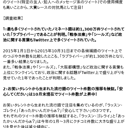
のツイート(特定の友人・知人へのメッセージ系のツイート)での使用頻度
も高いことから、大賞レースの対抗馬として注目！
【調査結果】
１：最も多くツイートされていたノミネート語は約1,300万件ツイートされて
いた「ラブライバー」であることが判明。「戦争法案」や「シールズ」など政
治に関する言葉もTwitter上で多くツイートされていた。
2015年1月1日から2015年10月31日までの各候補語のツイート上で
のつぶやき件数を比較したところ、「ラブライバー」が約1,300万件となり、
一番多い結果となりました。
また、「戦争法案」や「シールズ」、「大阪都構想」など政治に関する言葉も
上位にランクインしており、政治に関する話題がTwitter上で盛り上がりを
見せていた1年であったことが判明しました。
2：お笑いタレントから生まれた流行語のツイート件数の推移を検証。「安
心してください」は10月末現在でツイート件数が上昇中！
お笑いタレントから生まれた流行語で注目を集めているのが、「ラッスン・
ゴレライ」「あったかいんだからぁ？」「安心して下さい」の３つです。
それぞれのツイート件数の推移を検証すると、「ラッスン・ゴレライ」と「あっ
たかいんだからぁ？」は今年の1月～3月にクチコミ件数に大きな盛り上が
りを見せた後は減少傾向に。