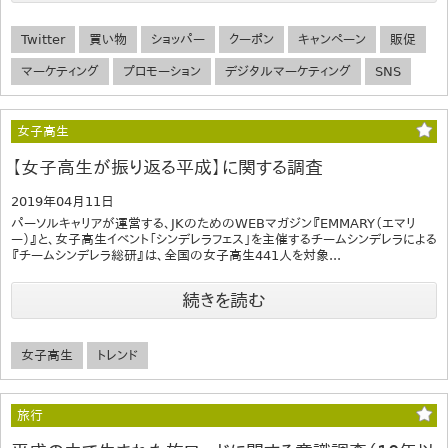
Twitter
買い物
ショッパー
クーポン
キャンペーン
販促
マーケティング
プロモーション
デジタルマーケティング
SNS
女子高生
【女子高生が振り返る平成】に関する調査
2019年04月11日
パーソルキャリアが運営する、JKのためのWEBマガジン『EMMARY（エマリ
ー）』と、女子高生イベント「シンデレラフェス」を主催するチームシンデレラによる
『チームシンデレラ総研』は、全国の女子高生441人を対象...
続きを読む
女子高生
トレンド
旅行