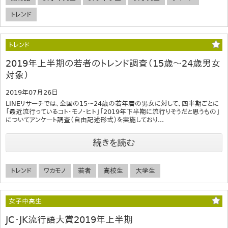
トレンド
トレンド
2019年上半期の若者のトレンド調査（15歳～24歳男女
対象）
2019年07月26日
LINEリサーチでは、全国の15～24歳の若年層の男女に対して、四半期ごとに
「最近流行っているコト・モノ・ヒト」「2019年下半期に流行りそうだと思うもの」
についてアンケート調査（自由記述形式）を実施しており...
続きを読む
トレンド
ワカモノ
若者
高校生
大学生
女子中高生
JC・JK流行語大賞2019年上半期