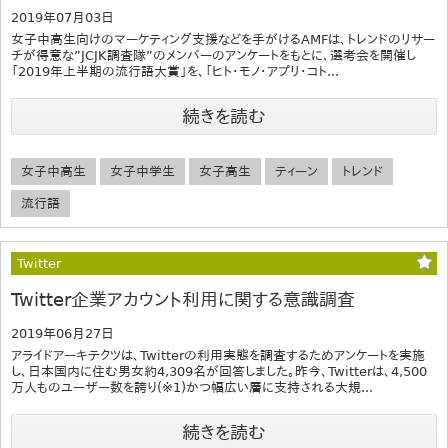
2019年07月03日
女子中高生向けのマーケティング支援などを手がけるAMFは、トレンドのリサー
チが得意な”JCJK調査隊”のメンバーのアンケートをもとに、選考会を開催し
「2019年上半期の流行語大賞」を、「ヒト・モノ・アプリ・コト...
続きを読む
女子中高生
女子中学生
女子高生
ティーン
トレンド
流行語
Twitter
Twitter企業アカウント利用に関する意識調査
2019年06月27日
アライドアーキテクツは、Twitterの利用実態を調査するためアンケートを実施
し、日本国内に住む男女約4,309名が回答しました。昨今、Twitterは、4,500
万人ものユーザー数を誇り(※1)かつ幅広い層に支持される大規...
続きを読む