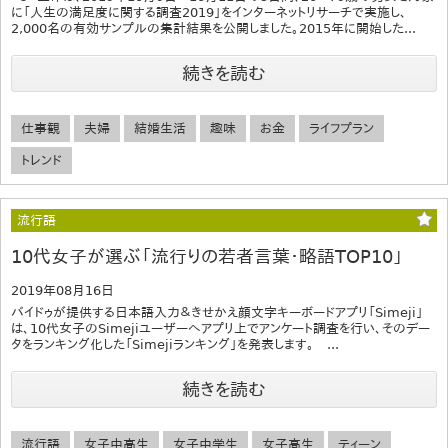
に「人生の満足度に関する調査2019」をインターネットリサーチで実施し、
2,000名の有効サンプルの集計結果を公開しました。2015年に開始した...
続きを読む
仕事観
夫婦
結婚生活
趣味
お金
ライフプラン
トレンド
流行語
10代女子が選ぶ「流行りの若者言葉・略語TOP10」
2019年08月16日
バイドゥが提供する日本語入力＆きせかえ顔文字キーボードアプリ「Simeji」
は、10代女子のSimejiユーザーへアプリ上でアンケート調査を行い、そのデー
タをランキング化した「Simejiランキング」を発表します。 ...
続きを読む
流行語
女子中高生
女子中学生
女子高生
ティーン