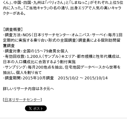
くん」、中国・四国・九州は「バリィさん」と「しまねっこ」がそれぞれ上位5位
内に入った。「ご当地キャラ」の名の通り、出身エリアで人気の高いキャラ
クターがある。
【調査概要】
・調査方法：NOS（日本リサーチセンター・オムニバス・サーベイ：毎月1回
定期的に実施する乗り合い形式の全国調査）調査員による個別訪問留
置調査
・調査対象：全国の15〜79歳男女個人
・有効回収数：1,200人（サンプル）※エリア・都市規模と性年代構成は、
日本の人口構成比に合致するよう割付実施
・サンプリング：毎月200地点を抽出、住宅地図データベースから世帯を
抽出し、個人を割り当て
・調査期間：2015年10月調査 2015/10/2 〜 2015/10/14
詳しいリサーチ内容はネタ元へ
[
日本リサーチセンター
]