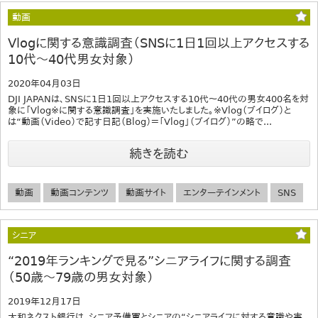
動画
Vlogに関する意識調査（SNSに1日1回以上アクセスする
10代～40代男女対象）
2020年04月03日
DJI JAPANは、SNSに1日1回以上アクセスする10代～40代の男女400名を対
象に「Vlog※に関する意識調査」を実施いたしました。※Vlog（ブイログ）と
は“動画（Video）で記す日記（Blog）＝「Vlog」（ブイログ）”の略で...
続きを読む
動画
動画コンテンツ
動画サイト
エンターテインメント
SNS
シニア
“2019年ランキングで見る”シニアライフに関する調査
（50歳～79歳の男女対象）
2019年12月17日
大和ネクスト銀行は、シニア予備軍とシニアの“シニアライフに対する意識や実