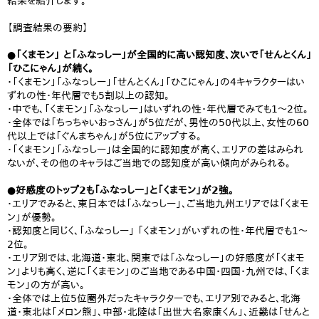
結果を紹介します。
【調査結果の要約】
●「くまモン」 と「ふなっしー」が全国的に高い認知度、次いで「せんとくん」
「ひこにゃん」が続く。
・「くまモン」「ふなっしー」「せんとくん」「ひこにゃん」の4キャラクターはい
ずれの性・年代層でも5割以上の認知。
・中でも、「くまモン」「ふなっしー」はいずれの性・年代層でみても1〜2位。
・全体では「ちっちゃいおっさん」が5位だが、男性の50代以上、女性の60
代以上では「ぐんまちゃん」が5位にアップする。
・「くまモン」「ふなっしー」は全国的に認知度が高く、エリアの差はみられ
ないが、その他のキャラはご当地での認知度が高い傾向がみられる。
●好感度のトップ2も「ふなっしー」と「くまモン」が2強。
・エリアでみると、東日本では「ふなっしー」、ご当地九州エリアでは「くまモ
ン」が優勢。
・認知度と同じく、「ふなっしー」 「くまモン」がいずれの性・年代層でも1〜
2位。
・エリア別では、北海道・東北、関東では「ふなっしー」の好感度が「くまモ
ン」よりも高く、逆に「くまモン」のご当地である中国・四国・九州では、「くま
モン」の方が高い。
・全体では上位5位圏外だったキャラクターでも、エリア別でみると、北海
道・東北は「メロン熊」、中部・北陸は「出世大名家康くん」、近畿は「せんと