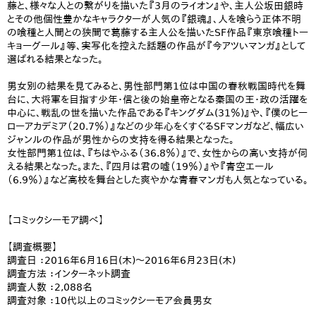
藤と、様々な人との繋がりを描いた『3月のライオン』や、主人公坂田銀時
とその他個性豊かなキャラクターが人気の『銀魂』、人を喰らう正体不明
の喰種と人間との狭間で葛藤する主人公を描いたSF作品『東京喰種トー
キョーグール』等、実写化を控えた話題の作品が『今アツいマンガ』として
選ばれる結果となった。
男女別の結果を見てみると、男性部門第1位は中国の春秋戦国時代を舞
台に、大将軍を目指す少年・信と後の始皇帝となる秦国の王・政の活躍を
中心に、戦乱の世を描いた作品である『キングダム(31％)』や、『僕のヒー
ローアカデミア（20.7％）』などの少年心をくすぐるSFマンガなど、幅広い
ジャンルの作品が男性からの支持を得る結果となった。
女性部門第1位は、『ちはやふる（36.8％）』で、女性からの高い支持が伺
える結果となった。また、『四月は君の嘘（19％）』や『青空エール
（6.9％）』など高校を舞台とした爽やかな青春マンガも人気となっている。
【コミックシーモア調べ】
【調査概要】
調査日 ：2016年6月16日(木)～2016年6月23日(木)
調査方法 ：インターネット調査
調査人数 ：2,088名
調査対象 ：10代以上のコミックシーモア会員男女