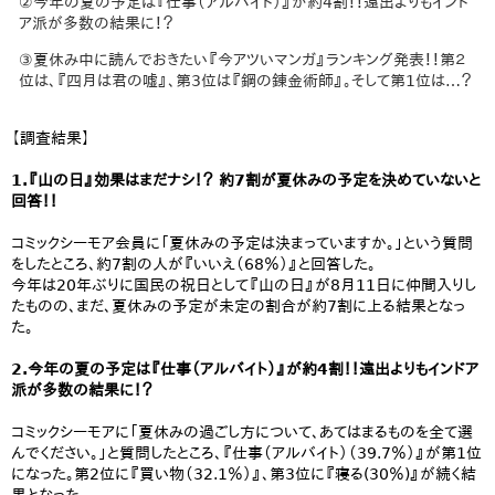
②今年の夏の予定は『仕事（アルバイト）』が約4割！！遠出よりもインド
ア派が多数の結果に！？
③夏休み中に読んでおきたい『今アツいマンガ』ランキング発表！！第２
位は、『四月は君の嘘』、第3位は『鋼の錬金術師』。そして第1位は…？
【調査結果】
1.『山の日』効果はまだナシ！？ 約7割が夏休みの予定を決めていないと
回答！！
コミックシーモア会員に「夏休みの予定は決まっていますか。」という質問
をしたところ、約7割の人が『いいえ（68％）』と回答した。
今年は20年ぶりに国民の祝日として『山の日』が8月11日に仲間入りし
たものの、まだ、夏休みの予定が未定の割合が約7割に上る結果となっ
た。
2.今年の夏の予定は『仕事（アルバイト）』が約4割！！遠出よりもインドア
派が多数の結果に！？
コミックシーモアに「夏休みの過ごし方について、あてはまるものを全て選
んでください。」と質問したところ、『仕事（アルバイト）（39.7％）』が第1位
になった。第2位に『買い物（32.1％）』、第3位に『寝る(30％)』が続く結