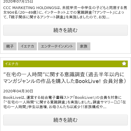
2020年07月15日
CCC MARKETING HOLDINGSは、未就学児～中学生の子どもと同居する男
女904名（20～49歳）に、インターネット上での意識調査「Tアンケート」によっ
て、『親子関係に関するアンケート調査』を実施しましたので、お知...
続きを読む
親子
イエナカ
エンターテインメント
家族
イエナカ
”在宅の一人時間”に関する意識調査（過去半年以内に
マンガジャンルの作品を購入したBookLive! 会員対象）
2020年04月30日
BookLiveは、運営する総合電子書籍ストア「BookLive!」の会員を対象に
「”在宅の一人時間”に関する意識調査」を実施しました。調査サマリー【1】「在
宅の一人時間」学生は激増、お母さんたちは減少！！家族構成や...
続きを読む