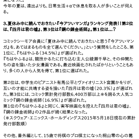
果となった。
今年の夏は、遠出よりも、日常生活+αで休息を取る人が多いことが伺え
る。
３.夏休み中に読んでおきたい『今アツいマンガ』ランキング発表！！第２位
は、『四月は君の嘘』、第3位は『鋼の錬金術師』。第1位は…？
コミックシーモア会員に「夏休み中に読んでおきたいと思う『今アツいマン
ガ』を、あてはまるものを全て選んでください。」という質問をしたところ、第
1位に、『ちはやふる（34.5%）』が選ばれた。
『ちはやふる』は、競技かるたに打ち込む主人公綾瀬千早と、その仲間た
ちの姿を描いた少女漫画である。最近映画化されたばかりということもあ
り、多くの人から人気を得て、第1位に選ばれた。
第２位は、中学生のピアニスト有馬公平とヴァイオリニスト宮園かをりが、
互いの才能に共鳴する姿を描いた『四月は君の嘘（20.3％）』が選ばれ
た。第3位には、コミック累計発行部数6,400万部以上※を誇る大人気コ
ミック『鋼の錬金術師（16.9％）』が選ばれた。
第1位の『ちはやふる』と同じく、実写映画化を控えた『四月は君の嘘』、
『鋼の錬金術師』の2作品が続く結果となった。
（※スクウェア・エニックス・ホールディングス2015年5月18日現在の累計
発行部数順）
その他、番外編として、15歳で将棋のプロ棋士になった桐山零の心の葛