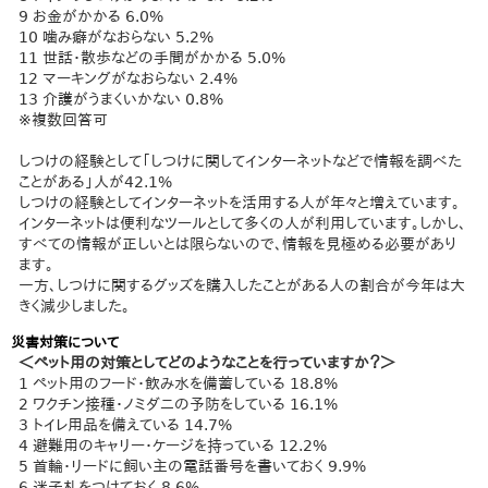
9 お金がかかる 6.0%
10 噛み癖がなおらない 5.2%
11 世話・散歩などの手間がかかる 5.0%
12 マーキングがなおらない 2.4%
13 介護がうまくいかない 0.8%
※複数回答可
しつけの経験として「しつけに関してインターネットなどで情報を調べた
ことがある」人が42.1%
しつけの経験としてインターネットを活用する人が年々と増えています。
インターネットは便利なツールとして多くの人が利用しています。しかし、
すべての情報が正しいとは限らないので、情報を見極める必要があり
ます。
一方、しつけに関するグッズを購入したことがある人の割合が今年は大
きく減少しました。
災害対策について
＜ペット用の対策としてどのようなことを行っていますか？＞
1 ペット用のフード・飲み水を備蓄している 18.8%
2 ワクチン接種・ノミダニの予防をしている 16.1%
3 トイレ用品を備えている 14.7%
4 避難用のキャリー・ケージを持っている 12.2%
5 首輪・リードに飼い主の電話番号を書いておく 9.9%
6 迷子札をつけておく 8.6%