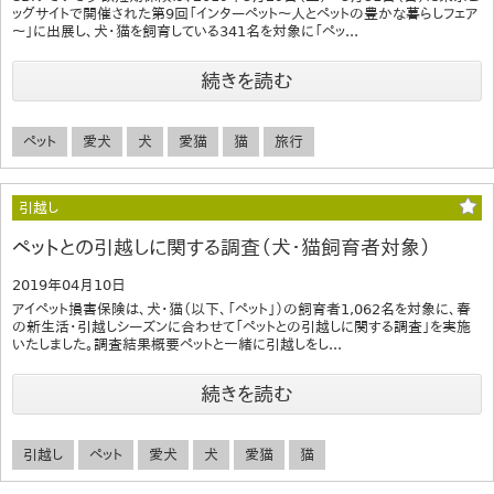
ッグサイトで開催された第9回「インターペット～人とペットの豊かな暮らしフェア
～」に出展し、犬・猫を飼育している341名を対象に「ペッ...
続きを読む
ペット
愛犬
犬
愛猫
猫
旅行
引越し
ペットとの引越しに関する調査（犬・猫飼育者対象）
2019年04月10日
アイペット損害保険は、犬・猫（以下、「ペット」）の飼育者1,062名を対象に、春
の新生活・引越しシーズンに合わせて「ペットとの引越しに関する調査」を実施
いたしました。調査結果概要ペットと一緒に引越しをし...
続きを読む
引越し
ペット
愛犬
犬
愛猫
猫