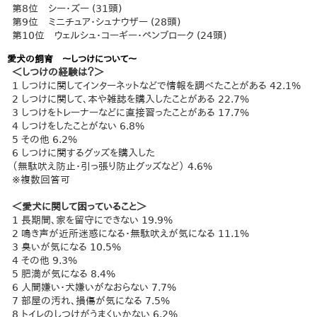
第8位 シー・ズー (31頭)
第9位 ミニチュア・シュナウザー (28頭)
第10位 ウェルシュ・コーギー・ペンブローク (24頭)
愛犬の飼育 ～しつけについて～
＜しつけの経験は？＞
1 しつけに関してインターネットなどで情報を調べたことがある 42.1%
2 しつけに関して、本や雑誌を購入したことがある 22.7%
3 しつけをトレーナーなどに直接習ったことがある 17.7%
4 しつけをしたことがない 6.8%
5 その他 6.2%
6 しつけに関するグッズを購入した
（無駄吠え防止・引っ張り防止グッズなど） 4.6%
※複数回答可
＜愛犬に関して困っていること＞
1 長期間、家を留守にできない 19.9%
2 鳴き声が近所迷惑になる・無駄吠えが気になる 11.1%
3 臭いが気になる 10.5%
4 その他 9.3%
5 肥満が気になる 8.4%
6 人間嫌い・犬嫌いがなおらない 7.7%
7 部屋の汚れ、損傷が気になる 7.5%
8 トイレのしつけがうまくいかない 6.2%