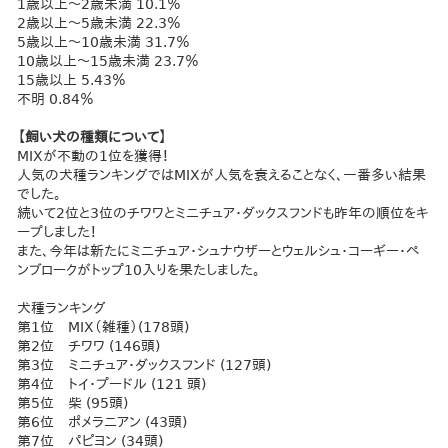
1歳以上～2歳未満 10.1％
2歳以上～5歳未満 22.3％
5歳以上～10歳未満 31.7％
10歳以上～15歳未満 23.7％
15歳以上 5.43％
不明 0.84％
【飼い犬の種類について】
MIXが不動の1位を獲得！
人気の犬種ランキングではMIXが人気を衰えることなく、一番多い結果
でした。
続いて2位と3位のチワワとミニチュア・ダックスフンドも昨年の順位をキ
ープしました！
また、今年は新たにミニチュア・シュナウザーとウェルシュ・コーギー・ペ
ンブロークがトップ10入りを果たしました。
犬種ランキング
第1位 MIX（雑種）(178頭)
第2位 チワワ (146頭)
第3位 ミニチュア・ダックスフンド (127頭)
第4位 トイ・プードル (121 頭)
第5位 柴 (95頭)
第6位 ポメラニアン (43頭)
第7位 パピヨン (34頭)