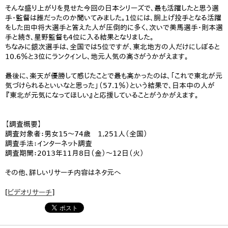
そんな盛り上がりを見せた今回の日本シリーズで、最も活躍したと思う選
手・監督は誰だったのか聞いてみました。1位には、胴上げ投手となる活躍
をした田中将大選手と答えた人が圧倒的に多く、次いで美馬選手・則本選
手と続き、星野監督も4位に入る結果となりました。
ちなみに銀次選手は、全国では5位ですが、東北地方の人だけにしぼると
10.6％と3位にランクインし、地元人気の高さがうかがえます。
最後に、楽天が優勝して感じたことで最も高かったのは、「これで東北が元
気づけられるといいなと思った」（57.1％）という結果で、日本中の人が
『東北が元気になってほしい』と応援していることがうかがえます。
【調査概要】
調査対象者：男女15～74歳 1,251人（全国）
調査手法：インターネット調査
調査期間：2013年11月8日（金）～12日（火）
その他、詳しいリサーチ内容はネタ元へ
[
ビデオリサーチ
]