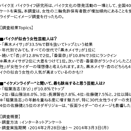
バイク王 バイクライフ研究所は、バイク文化の啓発活動の一環として、全国40
ケートを実施。本調査は、女性の二輪免許保有者数が増加傾向にあることを受
ライダーにイメージ調査を行ったもの。
【調査結果Topics】
■バイクが似合う女性芸能人は？
・「黒木メイサ」が33.5%で群を抜いてトップという結果
・年代別でみても、すべての世代で「黒木メイサ」が1位に
・続いて「杏」が12.8%で2位。「香里奈」が10.8%で3位にランクイン
※黒木メイサが2位に大差をつけて1位。次いで杏・香里奈がランクインしたこ
性」が女性ライダーの理想像と考えられます。また、黒木メイサ・杏のどちらも
イクの似合う女性の人気が高まっているのかも!?
■“イケメンライダー”と聞いて、最も該当すると思う芸能人は?
・「稲葉浩志（B’z）」が10.8％でトップ
・2位：福山雅治8.0％、3位：長瀬智也7.8％、4位：佐藤健7.5％と、2位以
※「稲葉浩志」の年齢を重ねる度に増す魅力が、特に30代女性ライダーの支
4位の佐藤健と5位のオダギリジョーは、“仮面ライダー”のイメージも影響した
【調査概要】
・調査方法 ：インターネットアンケート
・調査実施期間 ：2014年2月28日(金) ～ 2014年3月3日(月)