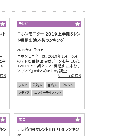
テレビ
ント
ニホンモニター 2019上半期タレン
ト番組出演本数ランキング
2019年07月01日
月
ニホンモニターは、2019年1月～6月
上半
のテレビ番組出演者データを基にした
』を
『2019上半期タレント番組出演本数ラ
ンキング』をまとめました。調査...
続き
リサーチの続き
テレビ
芸能人
有名人
タレント
メディア
エンターテインメント
広告
キン
テレビCMタレントTOP10ランキン
グ