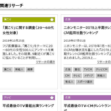
関連リサーチ
肩こり
広告
「肩こり」に関する調査（20～60代
ニホンモニター２０１９上半期タレ
女性対象）
ＣＭ起用社数ランキング
2019年10月25日
2019年07月01日
フジ医療器は、「肩こり」をテーマに20
ニホンモニターは、２０１９年１月～６
～60代の女性500人にアンケートを実
のＣＭ出稿状況を基にした『２０１９
施しました。その結果、9割近くが肩こり
期タレントＣＭ起用社数ランキング
に悩んでいることが判明し...
まとめました。2019上...
リサーチの続き
リサーチの
肩こり
芸能人
健康
広告
宣伝
TVCM
テレビCM
CM
テレビ
メディア
芸能人
有名人
スポーツ選手
テレビ
広告
平成最後のTV番組出演ランキング
平成最後のTV-CMタレントラン
グ