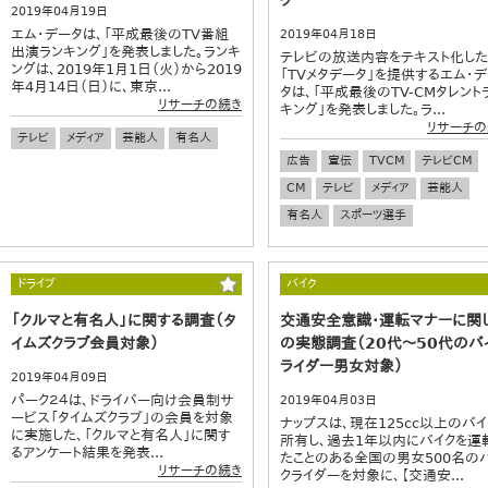
2019年04月19日
エム・データは、「平成最後のTV番組
2019年04月18日
出演ランキング」を発表しました。ランキ
テレビの放送内容をテキスト化した
ングは、2019年1月1日（火）から2019
「TVメタデータ」を提供するエム・
年4月14日（日）に、東京...
タは、「平成最後のTV-CMタレント
リサーチの続き
キング」を発表しました。ラ...
リサーチの
テレビ
メディア
芸能人
有名人
広告
宣伝
TVCM
テレビCM
CM
テレビ
メディア
芸能人
有名人
スポーツ選手
ドライブ
バイク
「クルマと有名人」に関する調査（タ
交通安全意識・運転マナーに関
イムズクラブ会員対象）
の実態調査（20代～50代のバ
ライダー男女対象）
2019年04月09日
パーク２４は、ドライバー向け会員制サ
2019年04月03日
ービス「タイムズクラブ」の会員を対象
ナップスは、現在125cc以上のバイ
に実施した、「クルマと有名人」に関す
所有し、過去1年以内にバイクを運
るアンケート結果を発表...
たことのある全国の男女500名の
リサーチの続き
クライダーを対象に、【交通安...