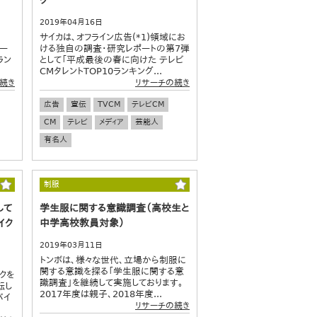
2019年04月16日
サイカは、オフライン広告(*1)領域にお
デー
ける独自の調査・研究レポートの第7弾
ラン
として「平成最後の春に向けた テレビ
CMタレントTOP10ランキング...
続き
リサーチの続き
広告
宣伝
TVCM
テレビCM
CM
テレビ
メディア
芸能人
有名人
制服
して
学生服に関する意識調査（高校生と
イク
中学高校教員対象）
2019年03月11日
トンボは、様々な世代、立場から制服に
関する意識を探る「学生服に関する意
クを
識調査」を継続して実施しております。
転し
2017年度は親子、2018年度...
バイ
リサーチの続き