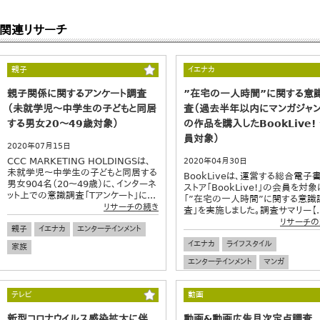
関連リサーチ
親子
イエナカ
親子関係に関するアンケート調査
”在宅の一人時間”に関する意
（未就学児～中学生の子どもと同居
査（過去半年以内にマンガジャ
する男女20～49歳対象）
の作品を購入したBookLive!
員対象）
2020年07月15日
CCC MARKETING HOLDINGSは、
2020年04月30日
未就学児～中学生の子どもと同居する
BookLiveは、運営する総合電子
男女904名（20～49歳）に、インターネ
ストア「BookLive!」の会員を対象
ット上での意識調査「Tアンケート」に...
「”在宅の一人時間”に関する意識
リサーチの続き
査」を実施しました。調査サマリー【..
リサーチの
親子
イエナカ
エンターテインメント
イエナカ
ライフスタイル
家族
エンターテインメント
マンガ
テレビ
動画
新型コロナウイルス感染拡大に伴
動画&動画広告月次定点調査