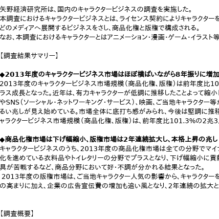
矢野経済研究所は、国内のキャラクタービジネスの調査を実施した。
本調査におけるキャラクタービジネスとは、ライセンス契約によりキャラクター
どのメディアへ展開するビジネスをさし、商品化権と版権で構成される。
なお、本調査におけるキャラクターとはアニメーション・漫画・ゲーム・イラスト等
【調査結果サマリー】
◆2013年度のキャラクタービジネス市場はほぼ横ばいながら8年振りに増
2013年度のキャラクタービジネス市場規模（商品化権、版権）は前年度比100
ラス成長となった。近年は、有力キャラクターが低調に推移したことよって縮小
やSNS（ソーシャル・ネットワーキング・サービス）、映画、ご当地キャラクター
るい兆しが見え始めている。市場全体に底打ち感がみられ、今後は堅調に推移す
ャラクタービジネス市場規模（商品化権、版権）は、前年度比101.3%の2兆3
◆商品化権市場は下げ幅縮小、版権市場は2年連続拡大し、本格上昇の兆し
キャラクタービジネスのうち、2013年度の商品化権市場は全ての分野でマ
化を進めている衣料品やトイレタリーの分野でプラスとなり、下げ幅縮小に貢献
具が苦戦するなど、商品分野において好・不調が分かれる結果となった。
2013年度の版権市場は、ご当地キャラクター人気の影響から、キャラクター
の高まりに加え、企業の広告宣伝費の増加も追い風となり、2年連続の拡大と
【調査概要】