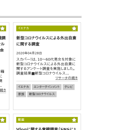
イエナカ
識調
新型コロナウイルスによる外出自粛
ンル
に関する調査
 会
2020年04月28日
スカパー！は、10～60代男女を対象に
新型コロナウイルスによる外出自粛に
関するアンケート調査を実施しました。
書籍
調査結果■新型コロナウイルス...
に
リサーチの続き
調
.
イエナカ
エンターテインメント
テレビ
続き
家族
新型コロナウイルス
動画
Vlogに関する意識調査（SNSに1