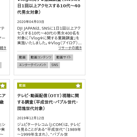
日1回以上アクセスする10代～40
代男女対象）
2020年04月03日
ケテ
DJI JAPANは、SNSに1日1回以上アク
セスする10代～40代の男女400名を
（マー
対象に「Vlog※に関する意識調査」を
実施いたしました。※Vlog（ブイログ）...
続き
リサーチの続き
動画
動画コンテンツ
動画サイト
エンターテインメント
SNS
動画
ニア
テレビ・動画配信（OTT）視聴に関
9歳
する調査（平成世代・バブル世代・
団塊世代対象）
2019年12月12日
とシ
ジュピターテレコム（J:COM）は、テレビ
や実
を見ることがある“平成世代”（1989年
日～
～1999年生まれ）、“バブル世