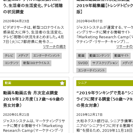
う、生活者の生活変化、テレビ視聴
2019年総集編【トレンドトピック
の状況調査
版】
2020年04月23日
2020年04月07日
ビデオリサーチは、新型コロナウイルス
ジャストシステムが運営する、マー
感染拡大に伴う、生活者の生活変化、
ィングリサーチに関する情報サイト
テレビ視聴の状況をまとめました。4月
「Marketing Research Camp
7日（火）に7都府県に発令さ...
ケティング・リサーチ・キャンプ）...
リサーチの続き
リサーチの
テレビ
メディア
エンターテインメント
動画
動画コンテンツ
動画サイト
コンテンツ
新型コロナウイルス
SVOD
サブスクリプション
メディア
エンターテインメント
動画
シニア
動画＆動画広告 月次定点調査
“2019年ランキングで見る”シ
2019年12月度（17歳～69歳の
ライフに関する調査（50歳～7
男女対象）
の男女対象）
2020年01月21日
2019年12月17日
ジャストシステムは、マーケティングリサ
大和ネクスト銀行は、シニア予備軍
ーチに関する情報サイト「Marketing
ニアの“シニアライフに対する意識
Research Camp（マーケティング・リ
態”を探るため、2019年11月18