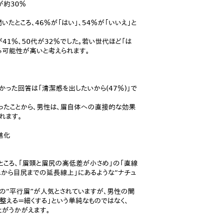
が約30％
たところ、46％が「はい」、54％が「いいえ」と
が41％、50代が32％でした。若い世代ほど「は
る可能性が高いと考えられます。
った回答は「清潔感を出したいから(47％)」で
なったことから、男性は、眉自体への直接的な効果
れます。
進化
ところ、「眉頭と眉尻の高低差が小さめ」の「直線
鼻から目尻までの延長線上」にあるような“ナチュ
の“平行眉”が人気とされていますが、男性の間
える＝細くする」という単純なものではなく、
とがうかがえます。