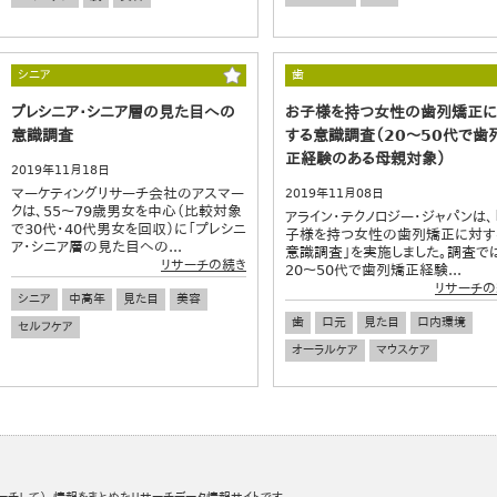
シニア
歯
プレシニア・シニア層の見た目への
お子様を持つ女性の歯列矯正
意識調査
する意識調査（20～50代で歯
正経験のある母親対象）
2019年11月18日
マーケティングリサーチ会社のアスマー
2019年11月08日
クは、55～79歳男女を中心（比較対象
アライン・テクノロジー・ジャパンは、
で30代・40代男女を回収）に「プレシニ
子様を持つ女性の歯列矯正に対す
ア・シニア層の見た目への...
意識調査」を実施しました。調査で
リサーチの続き
20～50代で歯列矯正経験...
リサーチの
シニア
中高年
見た目
美容
歯
口元
見た目
口内環境
セルフケア
オーラルケア
マウスケア