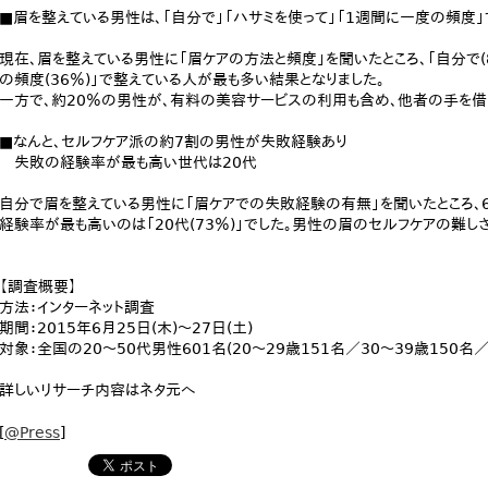
■眉を整えている男性は、「自分で」「ハサミを使って」「1週間に一度の頻度
現在、眉を整えている男性に「眉ケアの方法と頻度」を聞いたところ、「自分で(81
の頻度(36％)」で整えている人が最も多い結果となりました。
一方で、約20％の男性が、有料の美容サービスの利用も含め、他者の手を借
■なんと、セルフケア派の約7割の男性が失敗経験あり
失敗の経験率が最も高い世代は20代
自分で眉を整えている男性に「眉ケアでの失敗経験の有無」を聞いたところ、6
経験率が最も高いのは「20代(73％)」でした。男性の眉のセルフケアの難し
【調査概要】
方法：インターネット調査
期間：2015年6月25日(木)～27日(土)
対象：全国の20～50代男性601名(20～29歳151名／30～39歳150名／
詳しいリサーチ内容はネタ元へ
[
@Press
]