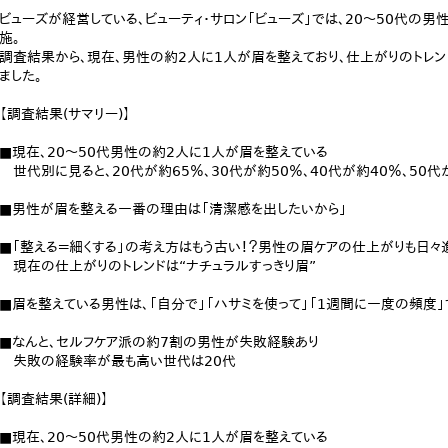
ビューズが経営している、ビューティ・サロン「ビューズ」では、20～50代の
施。
調査結果から、現在、男性の約2人に1人が眉を整えており、仕上がりのトレン
ました。
【調査結果(サマリー)】
■現在、20～50代男性の約2人に1人が眉を整えている
世代別に見ると、20代が約65％、30代が約50％、40代が約40％、50代
■男性が眉を整える一番の理由は「清潔感を出したいから」
■「整える＝細くする」の考え方はもう古い！？男性の眉ケアの仕上がりも日々
現在の仕上がりのトレンドは“ナチュラルすっきり眉”
■眉を整えている男性は、「自分で」「ハサミを使って」「1週間に一度の頻度
■なんと、セルフケア派の約7割の男性が失敗経験あり
失敗の経験率が最も高い世代は20代
【調査結果(詳細)】
■現在、20～50代男性の約2人に1人が眉を整えている