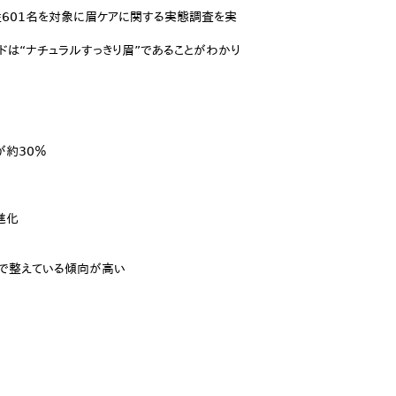
男性601名を対象に眉ケアに関する実態調査を実
ドは“ナチュラルすっきり眉”であることがわかり
が約30％
進化
」で整えている傾向が高い