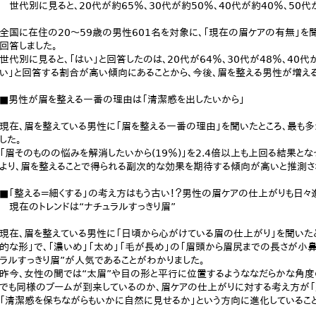
世代別に見ると、20代が約65％、30代が約50％、40代が約40％、50代
全国に在住の20～59歳の男性601名を対象に、「現在の眉ケアの有無」を聞い
回答しました。
世代別に見ると、「はい」と回答したのは、20代が64％、30代が48％、40代
い」と回答する割合が高い傾向にあることから、今後、眉を整える男性が増え
■男性が眉を整える一番の理由は「清潔感を出したいから」
現在、眉を整えている男性に「眉を整える一番の理由」を聞いたところ、最も多か
した。
「眉そのものの悩みを解消したいから(19％)」を2.4倍以上も上回る結果と
より、眉を整えることで得られる副次的な効果を期待する傾向が高いと推測さ
■「整える＝細くする」の考え方はもう古い！？男性の眉ケアの仕上がりも日々
現在のトレンドは“ナチュラルすっきり眉”
現在、眉を整えている男性に「日頃から心がけている眉の仕上がり」を聞いた
的な形」で、「濃いめ」「太め」「毛が長め」の「眉頭から眉尻までの長さが小
ラルすっきり眉”が人気であることがわかりました。
昨今、女性の間では“太眉”や目の形と平行に位置するようななだらかな角度
でも同様のブームが到来しているのか、眉ケアの仕上がりに対する考え方が「整
「清潔感を保ちながらもいかに自然に見せるか」という方向に進化しているこ