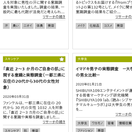
人を対象に男性の汗に関する意識調
るトピックスをお届けする『Fromプ
査を実施いたしました。調査の結果、一
ット』の第132号として、メイクに関
般的に最も代謝が活発だと考えられ...
意識調査の結果をご紹介...
リサーチの続き
リサーチの
汗
臭い
ニオイ
体臭
美容
メイク
化粧品
コスメ
美容
スキンケア
大学生
「直近 2～3 か月のご自身の肌」に
イマドキ男子の実態調査 －大
関する意識と実態調査（一都三県に
の男女比較－
在住の20代から30代の女性対
2020年01月21日
象）
SHIBUYA109エンタテイメントが
する若者マーケティング研究機関
2020年03月31日
『SHIBUYA109 lab.（読み：シブ
ファンケルは、一都三県に在住の 20
チマルキューラボ）』は大学生の男
代から 30 代の女性 1032 人を対象
を...
に、「直近 2～3 カ月のご自身の肌」に
リサーチの
関する意識や実態を調査しました...
リサーチの続き
大学生
ワカモノ
若者
情報収集
ファッション
美容
スキンケア
肌
美容