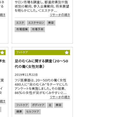
ラネ
サロン市場を調査し、都道府県別や施
する
術別の動向、参入企業動向、将来展望
を明らかにした。＜エステテ...
続き
リサーチの続き
エステ
エステサロン
美容
市場規模
市場予測
フットケア
学生
足のむくみに関する調査（20～50
代の働く女性対象）
2019年11月22日
運営
フジ医療器は、20～50代の働く女性
480人に“足のむくみ”をテーマにした
ヤイ
アンケートを実施しました。その結果、
女
86％の女性が足がむくみやすいと...
リサーチの続き
続き
フットケア
ボディケア
足
美容
健康
セルフケア