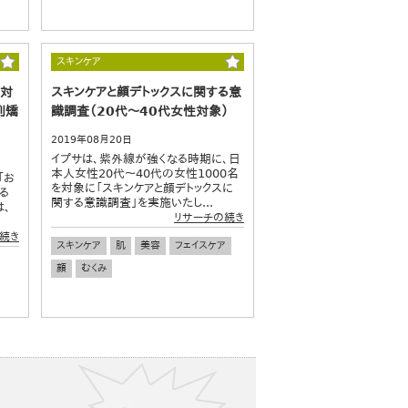
スキンケア
に対
スキンケアと顔デトックスに関する意
列矯
識調査（20代～40代女性対象）
2019年08月20日
イプサは、紫外線が強くなる時期に、日
本人女性20代～40代の女性1000名
「お
を対象に「スキンケアと顔デトックスに
る
関する意識調査」を実施いたし...
は、
リサーチの続き
続き
スキンケア
肌
美容
フェイスケア
顔
むくみ