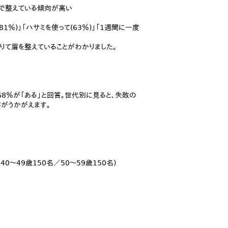
」で整えている傾向が高い
％)」「ハサミを使って(63％)」「1週間に一度
りて眉を整えていることがわかりました。
8％が「ある」と回答。世代別に見ると、失敗の
さがうかがえます。
40～49歳150名／50～59歳150名)