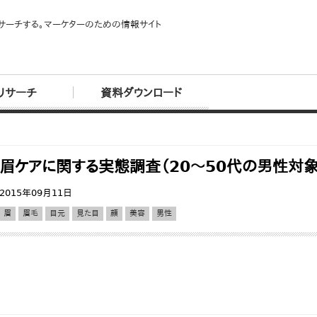
サーチする。マーケターのための情報サイト
リサーチ
資料ダウンロード
眉ケアに関する実態調査（20～50代の男性対
2015年09月11日
眉
眉毛
目元
見た目
顔
美容
男性