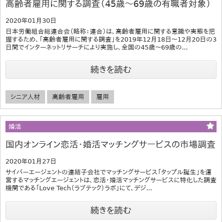
高齢者雇用に関する調査（45歳～69歳の有職者対象）
2020年01月30日
日本労働組合総連合会（略称：連合）は、高齢者雇用に関する意識や実態を把
握するため、「高齢者雇用に関する調査」を2019年12月18日～12月20日の3
日間でインターネットリサーチにより実施し、全国の45歳～69歳の...
続きを読む
シニア人材
高齢者雇用
雇用
婚活
国内オンライン恋活・婚活マッチングサービスの市場調査
2020年01月27日
サイバーエージェントの連結子会社でマッチングサービス「タップル誕生」を運
営するマッチングエージェントは、恋活・婚活マッチングサービスに特化した調査
機関である「Love Tech（ラブテック）ラボ」にて、デジ...
続きを読む