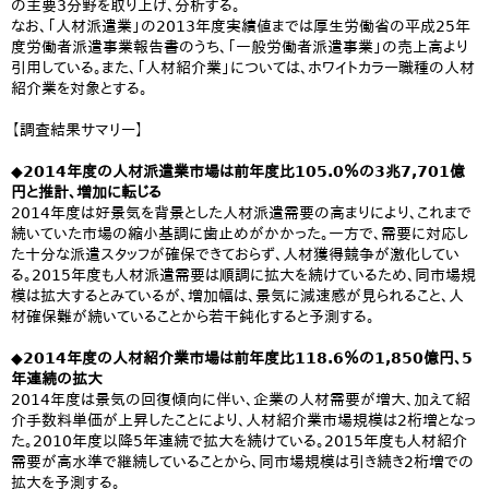
の主要3分野を取り上げ、分析する。
なお、「人材派遣業」の2013年度実績値までは厚生労働省の平成25年
度労働者派遣事業報告書のうち、「一般労働者派遣事業」の売上高より
引用している。また、「人材紹介業」については、ホワイトカラー職種の人材
紹介業を対象とする。
【調査結果サマリー】
◆2014年度の人材派遣業市場は前年度比105.0％の3兆7,701億
円と推計、増加に転じる
2014年度は好景気を背景とした人材派遣需要の高まりにより、これまで
続いていた市場の縮小基調に歯止めがかかった。一方で、需要に対応し
た十分な派遣スタッフが確保できておらず、人材獲得競争が激化してい
る。2015年度も人材派遣需要は順調に拡大を続けているため、同市場規
模は拡大するとみているが、増加幅は、景気に減速感が見られること、人
材確保難が続いていることから若干鈍化すると予測する。
◆2014年度の人材紹介業市場は前年度比118.6％の1,850億円、5
年連続の拡大
2014年度は景気の回復傾向に伴い、企業の人材需要が増大、加えて紹
介手数料単価が上昇したことにより、人材紹介業市場規模は2桁増となっ
た。2010年度以降5年連続で拡大を続けている。2015年度も人材紹介
需要が高水準で継続していることから、同市場規模は引き続き2桁増での
拡大を予測する。