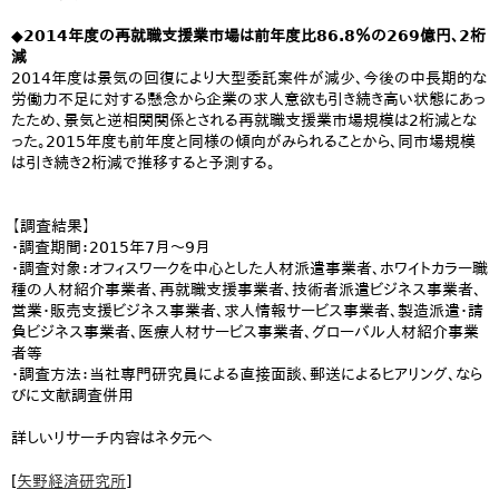
◆2014年度の再就職支援業市場は前年度比86.8％の269億円、2桁
減
2014年度は景気の回復により大型委託案件が減少、今後の中長期的な
労働力不足に対する懸念から企業の求人意欲も引き続き高い状態にあっ
たため、景気と逆相関関係とされる再就職支援業市場規模は2桁減とな
った。2015年度も前年度と同様の傾向がみられることから、同市場規模
は引き続き2桁減で推移すると予測する。
【調査結果】
・調査期間：2015年7月～9月
・調査対象：オフィスワークを中心とした人材派遣事業者、ホワイトカラー職
種の人材紹介事業者、再就職支援事業者、技術者派遣ビジネス事業者、
営業・販売支援ビジネス事業者、求人情報サービス事業者、製造派遣・請
負ビジネス事業者、医療人材サービス事業者、グローバル人材紹介事業
者等
・調査方法：当社専門研究員による直接面談、郵送によるヒアリング、なら
びに文献調査併用
詳しいリサーチ内容はネタ元へ
[
矢野経済研究所
]