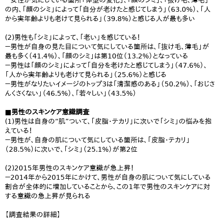
－女性が気にしている箇所「体型の変化」、「顔のシミ」、「抜け毛、薄毛」
の内、「顔のシミ」によって「自分が老けたと感じてしまう」（63.0%）、「人
から実年齢よりも老けて見られる」（39.8%）と感じる人が最も多い
(2)男性も「シミ」によって、「老い」を感じている！
－男性が自身の見た目について気にしている箇所は、「抜け毛、薄毛」が
最も多く（41.4%）、「顔のシミ」は第10位（13.2%）となっている
－男性は「顔のシミ」によって「自分を老けたと感じてしまう」（47.6%）、
「人から実年齢よりも老けて見られる」（25.6%）と感じる
－男性がなりたいイメージのトップ3は「清潔感のある」（50.2%）、「おじさ
んくさくない」（46.5%）、「若々しい」（43.5%）
■男性のスキンケア意識調査
(1)男性は自身の“肌”ついて、「皮脂・テカリ」に次いで「シミ」の悩みを抱
えている！
－男性が、自身の肌について気にしている箇所は、「皮脂・テカリ」
（28.5%）に次いで、「シミ」（25.1%）が第2位
(2)2015年男性のスキンケア意識が急上昇！
－2014年から2015年にかけて、男性が自身の肌について気にしている
割合が全体的に増加していることから、この1年で男性のスキンケアに対
する意識の急上昇が見られる
【調査結果の詳細】