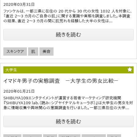
2020年03月31日
ファンケルは、一都三県に在住の 20 代から 30 代の女性 1032 人を対象に、
「直近 2～3 カ月のご自身の肌」に関する意識や実態を調査しました。本調査
の結果、直近 2～3 カ月の間に肌荒れを経験した大半の女性は...
続きを読む
スキンケア
肌
美容
大学生
イマドキ男子の実態調査 －大学生の男女比較－
2020年01月21日
SHIBUYA109エンタテイメントが運営する若者マーケティング研究機関
『SHIBUYA109 lab.（読み：シブヤイチマルキューラボ）』は大学生の男女を対
象に情報収集や興味関心の意識調査を行いました。一都三県在住の大学...
続きを読む