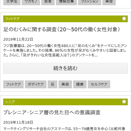
大学生
ワカモノ
若者
情報収集
ファッション
美容
フットケア
足のむくみに関する調査（20～50代の働く女性対象）
2019年11月22日
フジ医療器は、20～50代の働く女性480人に“足のむくみ”をテーマにしたアン
ケートを実施しました。その結果、86％の女性が足がむくみやすいと回答しまし
た。さらに、「足がきれいな女性芸能人は？」のアンケートを...
続きを読む
フットケア
ボディケア
足
美容
健康
セルフケア
シニア
プレシニア・シニア層の見た目への意識調査
2019年11月18日
マーケティングリサーチ会社のアスマークは、55～79歳男女を中心（比較対象