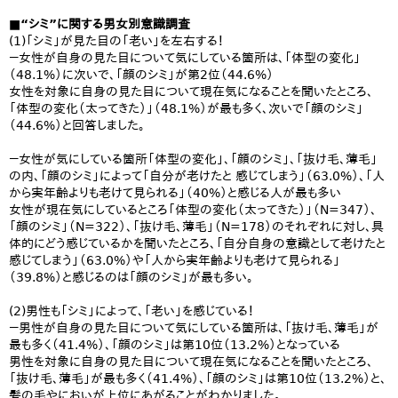
■“シミ”に関する男女別意識調査
(1)「シミ」が見た目の「老い」を左右する！
－女性が自身の見た目について気にしている箇所は、「体型の変化」
（48.1%）に次いで、「顔のシミ」が第2位（44.6%）
女性を対象に自身の見た目について現在気になることを聞いたところ、
「体型の変化（太ってきた）」（48.1%）が最も多く、次いで「顔のシミ」
（44.6%）と回答しました。
－女性が気にしている箇所「体型の変化」、「顔のシミ」、「抜け毛、薄毛」
の内、「顔のシミ」によって「自分が老けたと 感じてしまう」（63.0%）、「人
から実年齢よりも老けて見られる」（40%）と感じる人が最も多い
女性が現在気にしているところ「体型の変化（太ってきた）」（N=347）、
「顔のシミ」（N=322）、「抜け毛、薄毛」（N=178）のそれぞれに対し、具
体的にどう感じているかを聞いたところ、「自分自身の意識として老けたと
感じてしまう」（63.0%）や「人から実年齢よりも老けて見られる」
（39.8%）と感じるのは「顔のシミ」が最も多い。
(2)男性も「シミ」によって、「老い」を感じている！
－男性が自身の見た目について気にしている箇所は、「抜け毛、薄毛」が
最も多く（41.4%）、「顔のシミ」は第10位（13.2%）となっている
男性を対象に自身の見た目について現在気になることを聞いたところ、
「抜け毛、薄毛」が最も多く（41.4%）、「顔のシミ」は第10位（13.2%）と、
髪の毛やにおいが上位にあがることがわかりました。