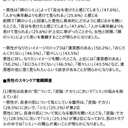
－男性は「顔のシミ」によって「自分を老けたと感じてしまう」（47.6%）、
「人から実年齢よりも老けて見られる」（25.6%） と感じる
前問で「顔のシミ」と回答した男性に具体的にどのように感じるかを聞い
たところ、「自分を老けたと感じてしまう」（47.6%）、「人から実年齢よりも
老けて見られる」（25.6%）が上位に挙がったことから、女性と同様、「顔
のシミ」によって老いを意識することが明らかになりました。
－男性がなりたいイメージのトップ3は「清潔感のある」（50.2%）、「おじさ
んくさくない」（46.5%）、「若々しい」（43.5%）
男性に対し、なりたいイメージを聞いたところ、上位には「清潔感のある」
（50.2%）、「おじさんくさくない」（46.5%）、「若々しい」（43.5%）など、清
潔感の他に若く見られたいという欲求があることが明らかになりました。
■男性のスキンケア意識調査
(1)男性は自身の“肌”ついて、「皮脂・テカリ」に次いで「シミ」の悩みを抱
えている！
－男性が、自身の肌について気にしている箇所は、「皮脂・テカリ」
（28.5%）に次いで、「シミ」（25.1%）が第2位
男性に対し、自身の肌について気になる箇所を聞いたところ、「皮脂・テカ
リ」（28.5%）に次いで「シミ」（25.1%）が第2位になっており、肌のトラブ
ルの中では「シミ」への関心が高いことが明らかになりました。