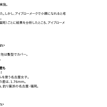
実施。
た。しかし、アイブローメークで小顔になれると考
。
福岡）ごとに結果を分析したところ、アイブローメ
少ない
女性は髪型でカバー。
。
差も
！
テムを使う名古屋女子。
差は、1.76mm。
島、釣り眉派の名古屋・福岡。
ない