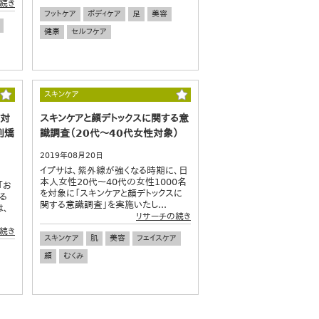
続き
フットケア
ボディケア
足
美容
健康
セルフケア
スキンケア
に対
スキンケアと顔デトックスに関する意
列矯
識調査（20代～40代女性対象）
2019年08月20日
イプサは、紫外線が強くなる時期に、日
本人女性20代～40代の女性1000名
「お
を対象に「スキンケアと顔デトックスに
る
関する意識調査」を実施いたし...
は、
リサーチの続き
続き
スキンケア
肌
美容
フェイスケア
顔
むくみ