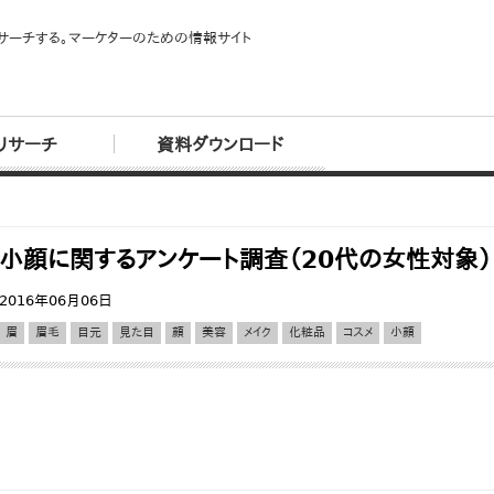
サーチする。マーケターのための情報サイト
リサーチ
資料ダウンロード
小顔に関するアンケート調査（20代の女性対象
2016年06月06日
眉
眉毛
目元
見た目
顔
美容
メイク
化粧品
コスメ
小顔