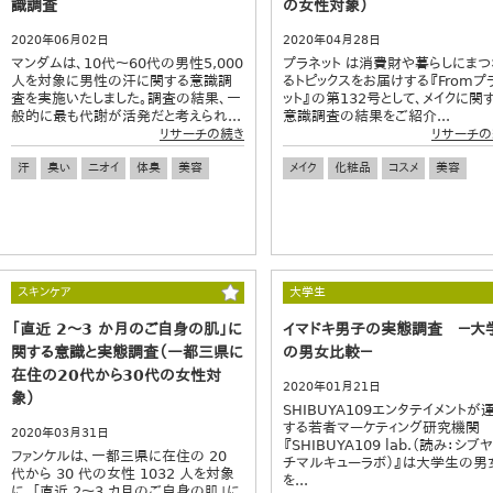
識調査
の女性対象）
2020年06月02日
2020年04月28日
マンダムは、10代～60代の男性5,000
プラネット は消費財や暮らしにまつ
人を対象に男性の汗に関する意識調
るトピックスをお届けする『Fromプ
査を実施いたしました。調査の結果、一
ット』の第132号として、メイクに関
般的に最も代謝が活発だと考えられ...
意識調査の結果をご紹介...
リサーチの続き
リサーチの
汗
臭い
ニオイ
体臭
美容
メイク
化粧品
コスメ
美容
スキンケア
大学生
「直近 2～3 か月のご自身の肌」に
イマドキ男子の実態調査 －大
関する意識と実態調査（一都三県に
の男女比較－
在住の20代から30代の女性対
2020年01月21日
象）
SHIBUYA109エンタテイメントが
する若者マーケティング研究機関
2020年03月31日
『SHIBUYA109 lab.（読み：シブ
ファンケルは、一都三県に在住の 20
チマルキューラボ）』は大学生の男
代から 30 代の女性 1032 人を対象
を...
に、「直近 2～3 カ月のご自身の肌」に