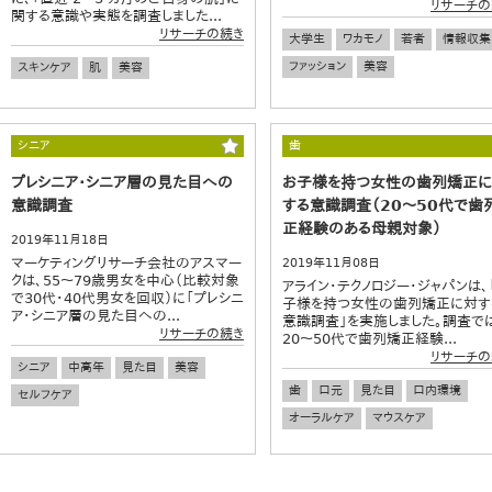
リサーチの
関する意識や実態を調査しました...
リサーチの続き
大学生
ワカモノ
若者
情報収集
ファッション
美容
スキンケア
肌
美容
シニア
歯
プレシニア・シニア層の見た目への
お子様を持つ女性の歯列矯正
意識調査
する意識調査（20～50代で歯
正経験のある母親対象）
2019年11月18日
マーケティングリサーチ会社のアスマー
2019年11月08日
クは、55～79歳男女を中心（比較対象
アライン・テクノロジー・ジャパンは、
で30代・40代男女を回収）に「プレシニ
子様を持つ女性の歯列矯正に対す
ア・シニア層の見た目への...
意識調査」を実施しました。調査で
リサーチの続き
20～50代で歯列矯正経験...
リサーチの
シニア
中高年
見た目
美容
歯
口元
見た目
口内環境
セルフケア
オーラルケア
マウスケア