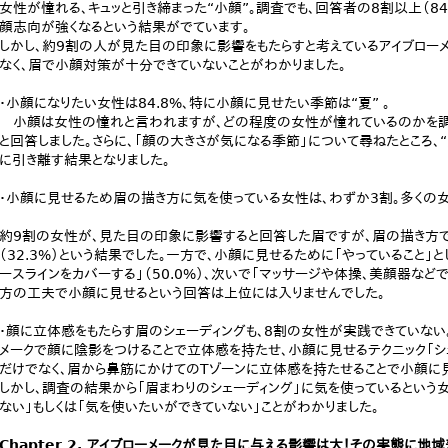
女性が憧れる、キュッと引き締まった“小顔”。調査でも、回答者の8割以上（84
顔志向が強くなるという結果がでています。
しかし、約9割の人が見た目の印象に影響をもたらすと考えているアイブロー
なく、眉で小顔対策が十分できていないことがわかりました。
・小顔になりたい女性は84.8%、特に小顔に見せたい季節は“夏” 。
小顔は女性の憧れと言われますが、どの程度の女性が憧れているのかを調べた
と回答しました。さらに、「顔の大きさが気になる季節」について尋ねたところ、“夏”
に引き離す結果となりました。
・小顔に見せるため眉の描き方に気を使っている女性は、わずか3割。多くの
約9割の女性が、見た目の印象に影響すると回答した眉ですが、眉の描き方で
（32.3%）という結果でした。一方で、小顔に見せるために「やっていること」
ースラインをカバーする」（50.0%）、次いで「マッサージや体操、美顔器などで
方の工夫で小顔に見せるという回答は上位には入りませんでした。
・顔に立体感をもたらす眉のシェーディングも、8割の女性が実践できていない
メークで顔に陰影をつけることで立体感を持たせ、小顔に見せるテクニック「シェ
だけでなく、眉から鼻筋にかけてのTゾーンに立体感を持たせることで小顔に見
しかし、調査の結果から「眉まわりのシェーディング」に気を使っているという女性
ない」もしくは「気を使いたいができていない」ことがわかりました。
Chapter 2. アイブローメークが見た目に与える影響は大！その実態に地域