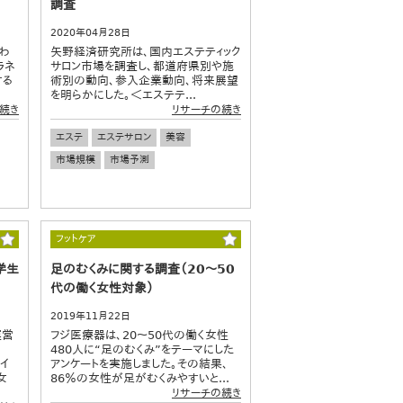
調査
2020年04月28日
わ
矢野経済研究所は、国内エステティック
ラネ
サロン市場を調査し、都道府県別や施
する
術別の動向、参入企業動向、将来展望
を明らかにした。＜エステテ...
続き
リサーチの続き
エステ
エステサロン
美容
市場規模
市場予測
フットケア
学生
足のむくみに関する調査（20～50
代の働く女性対象）
2019年11月22日
運営
フジ医療器は、20～50代の働く女性
480人に“足のむくみ”をテーマにした
ヤイ
アンケートを実施しました。その結果、
女
86％の女性が足がむくみやすいと...
リサーチの続き