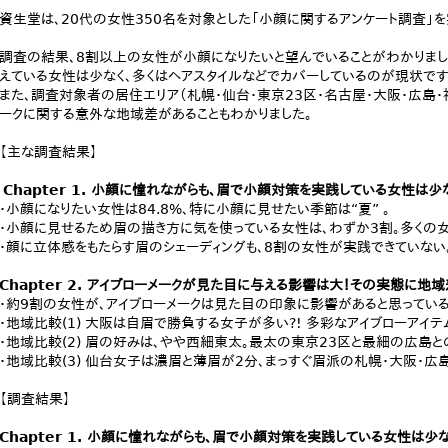
資生堂は、20代の女性350名を対象とした「小顔に関するアンケート調査」を
調査の結果、8割以上の女性が小顔になりたいと望んでいることがわかりまし
えている女性は少なく、多くはヘアスタイルなどでカバーしているのが現状です
また、調査対象者の居住エリア（札幌・仙台・東京23区・名古屋・大阪・広島・
ークに関する意外な地域差があることもわかりました。
【主な調査結果】
Chapter 1. 小顔に憧れながらも、眉で小顔対策を実践している女性は
・小顔になりたい女性は84.8%、特に小顔に見せたい季節は“夏” 。
・小顔に見せるため眉の描き方に気を使っている女性は、わずか3割。多くの
・顔に立体感をもたらす眉のシェーディングも、8割の女性が実践できていない
Chapter 2. アイブローメークが見た目に与える影響は大！その実態に地域
・約9割の女性が、アイブローメークは見た目の印象に影響があると思っている
・地域比較(1) 大阪は自眉で勝負する女子が多い?! 多彩なアイブローアイ
・地域比較(2) 眉の好みは、やや西細東太。最太の東京23区と最細の広島との
・地域比較(3) 仙台女子は濃眉と薄眉が2分、まっすぐ眉派の札幌・大阪・広
【調査結果】
Chapter 1. 小顔に憧れながらも、眉で小顔対策を実践している女性は少