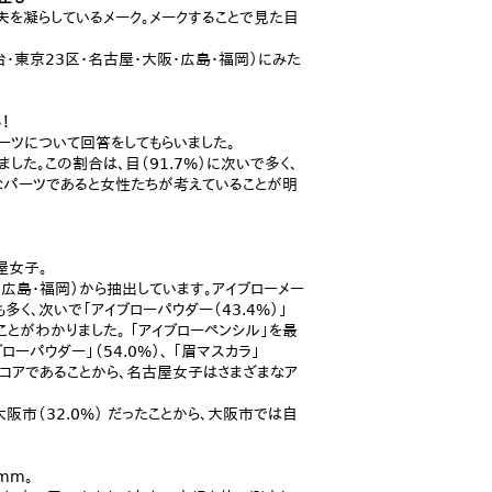
を凝らしているメーク。メークすることで見た目
台・東京23区・名古屋・大阪・広島・福岡）にみた
！
ーツについて回答をしてもらいました。
た。この割合は、目（91.7%）に次いで多く、
要なパーツであると女性たちが考えていることが明
屋女子。
広島・福岡）から抽出しています。アイブローメー
多く、次いで「アイブローパウダー（43.4%）」
ことがわかりました。 「アイブローペンシル」を最
ーパウダー」（54.0%）、 「眉マスカラ」
スコアであることから、名古屋女子はさまざまなア
市（32.0%） だったことから、大阪市では自
mm。