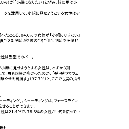
.8%）が「小顔になりたい」と望み、特に夏は小
メークを活用して、小顔に見せようとする女性は少
ところ、84.8%の女性が「小顔になりたい」
（80.9%）が2位の“冬”（51.4%）を圧倒的
女性は髪型でカバー。
小顔に見せようとする女性は、わずか3割
として、最も回答が多かったのが、「髪・髪型でフェ
顔やせを目指す」（37.7%）と、ここでも眉の描き
。
ーディング」。シェーディングは、フェースライン
せることができます。
は21.4%で、78.6%の女性が「気を使ってい
差も