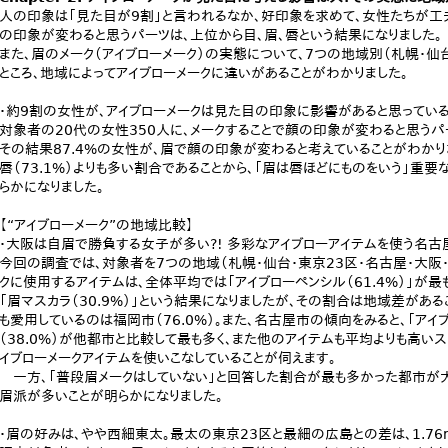
人の印象は「見た目が9割」と言われるなか、好印象を求めて、女性たちが工夫
の印象が変わると思うパーツは、上位から目、眉、唇という結果になりました。
また、眉のメーク（アイブローメーク）の実態について、7つの地域別（札幌・仙
ところ、地域によってアイブローメークに違いがあることがわかりました。
・約9割の女性が、アイブローメークは見た目の印象に影響があると思っている
対象者の20代の女性350人に、メークすることで顔の印象が変わると思うパ
その結果87.4%の女性が、眉で顔の印象が変わると考えていることがわかりまし
唇（73.1%）よりも多い割合であることから、「眉は唇ほどにものをいう」重
らかになりました。
【“アイブローメーク”の地域比較】
・大阪は自眉で勝負する女子が多い?! 多彩なアイブローアイテムを使う名古
今回の調査では、対象者を7つの地域（札幌・仙台・東京23区・名古屋・大阪・
クに使用するアイテムは、全体平均では「アイブローペンシル（61.4%）」が最も
「眉マスカラ（30.9%）」という結果になりましたが、その割合は地域差がある
も愛用しているのは福岡市（76.0%）。また、名古屋市の傾向をみると、「アイブロ
（38.0%）が他都市と比較して最も多く、また他のアイテムも平均よりも高い
イブローメークアイテムを使いこなしていることが伺えます。
一方、「普段眉メークはしていない」と回答した割合が最も多かった都市が大阪
眉派が多いことが明らかになりました。
・眉の好みは、やや西細東太。最太の東京23区と最細の広島との差は、1.76