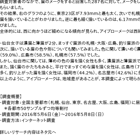
調査対象者のなかで、眉のメークをすると回答した287名に対して、メーク
もらいました。
その結果、右のグラフのように、東京23区が7.93mmと最も太く、次いで札幌
眉を描いていることがわかりました。逆に最も細く描いているのは、6.17mm
びました。
全体的には、西に向かうほど細めになる傾向が見られ、アイブローメークは西
・仙台女子は濃眉と薄眉が2分、まっすぐ眉派の札幌・大阪・広島、釣り眉派の
次に、描いている眉の色や形についても聞いてみました。色に関して濃いめ（濃
（59.0%）、広島市（58.5%）、札幌市（57.5%）でした。
しかし、仙台市に関しては、薄めの色の眉を描く女性も多く、濃眉派と薄眉派で
また、描く眉のかたちをみると、平行でまっすぐめな眉を描く女性は、広島市（73.2
多く、釣り上がった眉を描く女性は、福岡市（44.2%）、名古屋市（42.6%）
以上のように、アイブローメークは、地域差があることが、本調査によって明らか
【調査概要】
・調査対象：全国主要都市（札幌、仙台、東京、名古屋、大阪、広島、福岡）に居
＊各都市50サンプルずつ均等割付
・調査期間：2016年5月6日（金）～2016年5月8日（日）
・調査方法：インターネット調査
詳しいリサーチ内容はネタ元へ