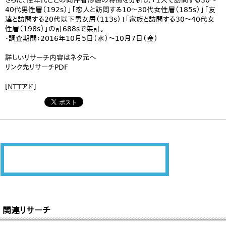
さらに、性年代ごとの同伴者形態の特徴を分析し、「1人で訪問する30〜
40代男性層（192s）」「恋人と訪問する10〜30代女性層（185s）」「友
達と訪問する20代以下男女層（113s）」「家族と訪問する30〜40代女
性層（198s）」の計688sで集計。
・調査期間：2016年10月5日（水）〜10月7日（金）
詳しいリサーチ内容はネタ元へ
リンク先リサーチPDF
[
NTTアド
]
関連リサーチ