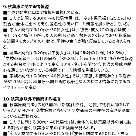
9.秋葉原に関する情報源
■全体的に主に口コミ情報を重視している。
■「1人で訪問する30代〜40代男性層」は、「ネット掲示板」（25.5%）の
割合が全体に比べて高く、匿名性の高い口コミ情報を拠り所としている。
■「恋人と訪問する10代〜30代女性」は、「彼氏・彼女（この場合は彼
氏）」（58.4%）と回答した人の割合が過半数を大きく超えており、秋葉原
を訪問するカップルの行動は、男性の意向が強く反映していると考えられ
る。
■「友達と訪問する20代以下男女」は、「同じ趣味の仲間」（42.5%）、
「学校の同級生／会社の同僚」（39.8%）、「Twitter」（30.1%）を情報源
とする割合が全体に比べて高く、リアル・ネットを問わず、共通の興味や関
心を通じてつながっている仲間の口コミ情報を重視している。
■「家族と訪問する30代〜40代女性」では、「家族」を情報源とする割合
が62.1%と高く、秋葉原へ訪れる際も身近な人の口コミ情報に対するロ
イヤリティーが高い。
10.秋葉原以外で訪問する場所
■「秋葉原訪問者」の約3割が、「新宿」「渋谷」「池袋」でも買い物をして
いることが分かり、商業施設が多いことや交通面の利便性の高さが影響
していると思われる。
■「1人で訪問する30代〜40代男性」は、全体的に秋葉原以外の街に訪
れる割合が低く、秋葉原に集中する傾向が見られる。
■「恋人と訪問する10代〜30代女性」「友達と訪問する20代以下男女」