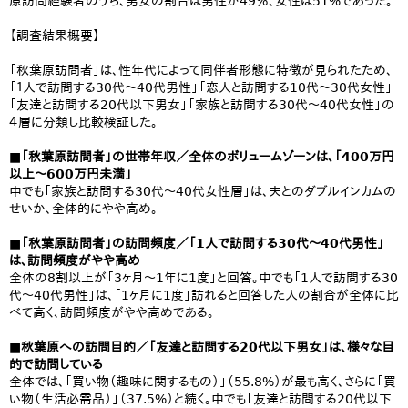
原訪問経験者のうち、男女の割合は男性が49％、女性は51%であった。
【調査結果概要】
「秋葉原訪問者」は、性年代によって同伴者形態に特徴が見られたため、
「１人で訪問する30代～40代男性」「恋人と訪問する10代～30代女性」
「友達と訪問する20代以下男女」「家族と訪問する30代～40代女性」の
４層に分類し比較検証した。
■「秋葉原訪問者」の世帯年収／全体のボリュームゾーンは、「400万円
以上～600万円未満」
中でも「家族と訪問する30代～40代女性層」は、夫とのダブルインカムの
せいか、全体的にやや高め。
■「秋葉原訪問者」の訪問頻度／「1人で訪問する30代〜40代男性」
は、訪問頻度がやや高め
全体の8割以上が「3ヶ月～1年に1度」と回答。中でも「1人で訪問する30
代～40代男性」は、「1ヶ月に1度」訪れると回答した人の割合が全体に比
べて高く、訪問頻度がやや高めである。
■秋葉原への訪問目的／「友達と訪問する20代以下男女」は、様々な目
的で訪問している
全体では、「買い物（趣味に関するもの）」（55.8%）が最も高く、さらに「買
い物（生活必需品）」（37.5%）と続く。中でも「友達と訪問する20代以下