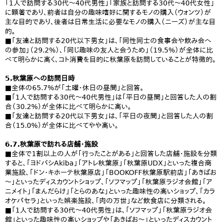
「1人で訪問する30代～40代男性」「家族と訪問する30代～40代女性」
に顕著であり、前者は自分の趣味嗜好に関するモノの購入（ウォンツ）が
主な目的であり、後者は日常生活に必要なモノの購入（ニーズ）が主な目
的。
■「友達と訪問する20代以下男女」は、「同性同士の食事会や飲み会へ
の参加」（29.2%）、「同じ趣味の友人と会うため」（19.5%）が全体に比
べて明らかに高く、コト消費を目的に秋葉原を訪問していることが特徴的。
5.秋葉原への訪問日時
■全体の65.7%が「土曜・休日の昼間」と回答。
■「1人で訪問する30代～40代男性」は「平日の昼間」と回答した人の割
合（30.2%）が全体に比べて明らかに高い。
■「友達と訪問する20代以下男女」は、「平日の夜間」と回答した人の割
合（15.0%）が全体に比べてやや高い。
6.7.秋葉原で訪れる店舗・施設
■全体で1割以上の人が「行ったことがある」と回答した店舗・施設を分類
すると、「ヨドバシAkiba」「アトレ秋葉原」「秋葉原UDX」といった複合商
業施設、「ドン・キホーテ秋葉原店」「BOOKOFF秋葉原駅前店」「あきばお
～」といったディスカウントショップ、「ソフマップ」「秋葉原ラジオ会館」「ア
ニメイト」「まんだらけ」「とらのあな」といった趣味性の高いショップ、「カラ
オケパセラ」といった娯楽施設、「肉の万世」など飲食店に分類される。
■「1人で訪問する30代～40代男性」は、「ソフマップ」「秋葉原ラジオ会
館」といった趣味性の高いショップや「あきばお～」といったディスカウント