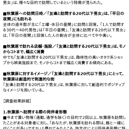
男女」は、様々な目的で訪問しているという特徴が見られた。
■秋葉原への訪問日時／「友達と訪問する20代以下男女」は、「平日の
夜間」にも訪れる
全体の過半数が主に「土曜・休日の昼間」に訪問と回答。 「1人で訪問す
る30代～40代男性」は「平日の昼間」、「友達と訪問する20代以下男女」
は、「平日の夜間」と回答した人の割合が全体に比べてやや高い。
■秋葉原で訪れる店舗・施設／「友達と訪問する20代以下男女」は、モノ
からコトまで、幅広く消費
中でも「友達と訪問する20代以下男女」は、趣味性の高いオタク系ショッ
プから娯楽施設まで、モノからコトまで幅広く消費する傾向にある。
■秋葉原に対するイメージ／「友達と訪問する20代以下男女」にとって、
秋葉原は創造的で刺激的な街
「友達と訪問する20代以下男女」は、秋葉原に対して創造的でポジティブ
なイメージを抱いている。
【調査結果詳細】
1.秋葉原へ訪問する際の同伴者形態
■今まで買い物等（通勤、通学を除く）の目的で2回以上、秋葉原を訪問し
たことがある対象者に対し、「あなたが、秋葉原を訪れる際は、誰と一緒に
行くことが多いですか」と尋ねてみたところ、性年代により同伴者形態に特