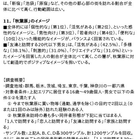
は、「新宿」「池袋」「原宿」など、その他の都心部の街を訪れる割合が全
体に比べて高く、行動範囲は広い。
11. 「秋葉原」のイメージ
■全体的には「個性的な」（第1位）、「活気がある」（第2位）、といった感
性的なイメージと、「男性向け」（第3位）、「若者向け」（第4位）、「便利な」
（10位）といった機能的なイメージが、バランスよく回答されている。
■「友達と訪問する20代以下男女」は、「活気がある」（42.5%）、「多様
な」（38.1%）、「刺激的」（31.0%）、「クリエイティブな」（31.0%）といっ
たイメージを回答した人の割合が全体比べて高く、この層が、秋葉原に対
して創造的でポジティブなイメージを抱いている。
【調査概要】
・調査地域：群馬、栃木、茨城、埼玉、東京、千葉、神奈川の一都六県
・対象者条件：上記エリアに居住する16歳〜49歳個人・男女で以下の条
件①②を満たす人
① 今まで秋葉原に買い物等（通勤、通学を除く）の目的で２回以上（0
または1回のみは除外）訪れた経験のある人
② 秋葉原来訪時の最も多い同伴者形態が下記に当てはまる人
「1人で訪問する」「恋人と訪問する」「友達と訪問する」「家族と訪問す
る」
・サンプル数：上記A、B、C、D各300サンプル、計1200サンプルを回収。