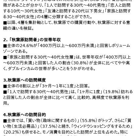
徴があることが分かり、「1人で訪問する30代～40代男性」「恋人と訪問
する10代～30代女性」「友達と訪問する20代以下男女」「家族と訪問す
る30～40代女性」の4層に分類することができた。
■以降、4層を集計軸として、秋葉原での購買行動や、秋葉原に対する意
識の違いを検証。
2. 「秋葉原訪問者」の世帯年収
■全体の24.6%が「400万円以上～600万円未満」と回答しボリューム
ゾーンである。
■「家族と訪問する30代～40代女性層」は、世帯年収が「400万円以上
～600万円未満」と回答した人の割合（30.8%）が全体に比べてやや高
く、ダブルインカムの世帯が多いことをうかがわせる。
3.秋葉原への訪問頻度
■全体の8割以上が「3ヶ月～1年に1度」と回答。
■「1人で訪問する30代～40代男性」は、「1ヶ月に1度」（19.8%）訪れる
と回答した人の割合が全体に比べて高く、比較的、高頻度で秋葉原を利
用。
4.秋葉原への訪問目的
■全体では、「買い物（趣味に関するもの）」（55.8%）がトップ、さらに「買
い物（生活必需品）」（37.5%）と続き、「ウィンドウショッピングをするため」
（20.2％）も併せると、モノ消費を目的とした訪問が上位を占めた。特に