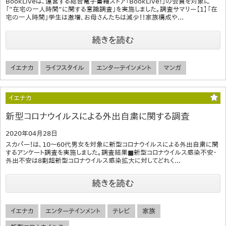
BookLiveは、運営する総合電子書籍ストア「BookLive!」の会員を対象に
「”在宅の一人時間”に関する意識調査」を実施しました。調査サマリー【1】「在
宅の一人時間」学生は激増、お母さんたちは減少！！家族構成や...
続きを読む
イエナカ
ライフスタイル
エンターテインメント
マンガ
イエナカ
新型コロナウイルスによる外出自粛に関する調査
2020年04月28日
スカパー！は、10～60代男女を対象に新型コロナウイルスによる外出自粛に関
するアンケート調査を実施しました。調査結果■新型コロナウイルス感染不安・
外出不安は8割超新型コロナウイルス感染拡大に対してどれく...
続きを読む
イエナカ
エンターテインメント
テレビ
家族