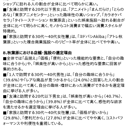
ショップに訪れる人の割合が全体に比べて明らかに高い。
■「友達と訪問する20代以下男女」は、「アニメイト」「まんだらけ」「とらの
あな」「東京アニメセンター」といった趣味性の高いショップ、「カラオケパ
セラ」「タイトーステーション 秋葉原店」といった娯楽施設へ訪れる割合が
全体に比べて明らかに高く、モノからコト消費まで幅広い消費スタイルが
特徴的。
■「家族と訪問する30代〜40代女性層」は、「ヨドバシAkiba」「アトレ秋
葉原」といった複合商業施設へのリピート率が全体に比べてやや高い。
8.秋葉原における店舗・施設の選定理由
■全体では「品揃え」「価格」「便利」といった機能的な要素と、「自分の趣
味に合うから」や、「娯楽性が高いから」といった感性的な要素に回答が
集約される。
■「1人で訪問する30代～40代男性」は、「自分の趣味に合うから」
（39.6%）や「レアな商品が見つかるから」（24.0%）と回答した人の割合
が全体に比べて高く、自分の趣味・嗜好にあった消費ができるかを選定理
由に挙げる人が多い。
■「友達と訪問する20代以下男女」は、「娯楽性が高いから」（40.7%）、
「自分の趣味に合うから」（39.8%）が全体に比べて高く、感性的な欲求
を満たせるかを選定理由に挙げる人が多い。
■「家族と訪問する30代〜40代女性層」は、「価格が安いから」
（29.8%）、「便利だから」（27.8%）が全体に比べてやや高く、コストパフ
ォーマンスや利便性を重視している。