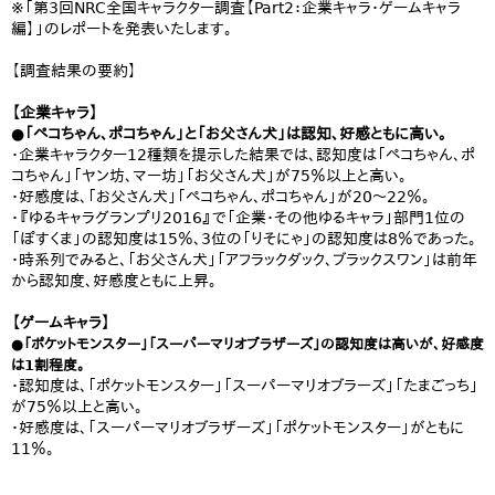
※「第3回NRC全国キャラクター調査【Part2：企業キャラ・ゲームキャラ
編】」のレポートを発表いたします。
【調査結果の要約】
【企業キャラ】
●「ペコちゃん、ポコちゃん」と「お父さん犬」は認知、好感ともに高い。
・企業キャラクター12種類を提示した結果では、認知度は「ペコちゃん、ポ
コちゃん」「ヤン坊、マー坊」「お父さん犬」が75％以上と高い。
・好感度は、「お父さん犬」「ペコちゃん、ポコちゃん」が20〜22％。
・『ゆるキャラグランプリ2016』で「企業・その他ゆるキャラ」部門1位の
「ぽすくま」の認知度は15％、3位の「りそにゃ」の認知度は8％であった。
・時系列でみると、「お父さん犬」「アフラックダック、ブラックスワン」は前年
から認知度、好感度ともに上昇。
【ゲームキャラ】
●「ポケットモンスター」「スーパーマリオブラザーズ」の認知度は高いが、好感度
は1割程度。
・認知度は、「ポケットモンスター」「スーパーマリオブラーズ」「たまごっち」
が75％以上と高い。
・好感度は、「スーパーマリオブラザーズ」「ポケットモンスター」がともに
11％。