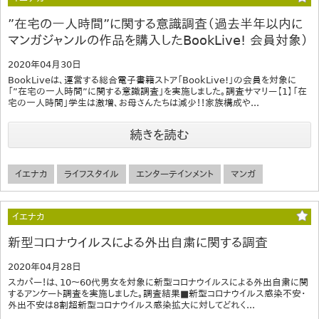
”在宅の一人時間”に関する意識調査（過去半年以内に
マンガジャンルの作品を購入したBookLive! 会員対象）
2020年04月30日
BookLiveは、運営する総合電子書籍ストア「BookLive!」の会員を対象に
「”在宅の一人時間”に関する意識調査」を実施しました。調査サマリー【1】「在
宅の一人時間」学生は激増、お母さんたちは減少！！家族構成や...
続きを読む
イエナカ
ライフスタイル
エンターテインメント
マンガ
イエナカ
新型コロナウイルスによる外出自粛に関する調査
2020年04月28日
スカパー！は、10～60代男女を対象に新型コロナウイルスによる外出自粛に関
するアンケート調査を実施しました。調査結果■新型コロナウイルス感染不安・
外出不安は8割超新型コロナウイルス感染拡大に対してどれく...