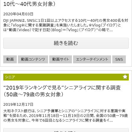
10代～40代男女対象）
2020年04月03日
DJI JAPANは、SNSに1日1回以上アクセスする10代～40代の男女400名を対
象に「Vlog※に関する意識調査」を実施いたしました。※Vlog（ブイログ）と
は“動画（Video）で記す日記（Blog）＝「Vlog」（ブイログ）”の略で...
続きを読む
動画
動画コンテンツ
動画サイト
エンターテインメント
SNS
シニア
“2019年ランキングで見る”シニアライフに関する調査
（50歳～79歳の男女対象）
2019年12月17日
大和ネクスト銀行は、シニア予備軍とシニアの“シニアライフに対する意識や実
態”を探るため、2019年11月18日～11月19日の2日間、全国の50歳～79歳
の男女を対象に、今年で6回目となるシニアライフに関する調査をイ...