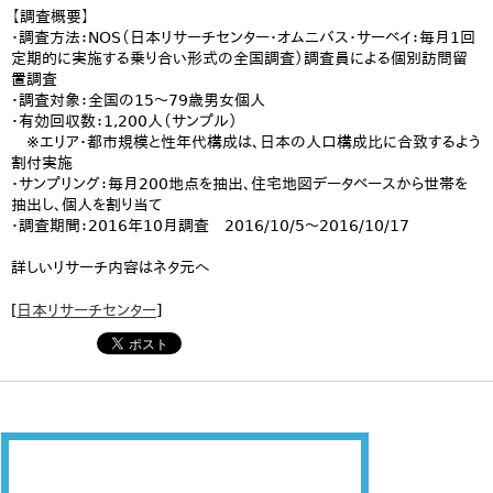
【調査概要】
・調査方法：NOS（日本リサーチセンター・オムニバス・サーベイ：毎月1回
定期的に実施する乗り合い形式の全国調査）調査員による個別訪問留
置調査
・調査対象：全国の15〜79歳男女個人
・有効回収数：1,200人（サンプル）
※エリア・都市規模と性年代構成は、日本の人口構成比に合致するよう
割付実施
・サンプリング：毎月200地点を抽出、住宅地図データベースから世帯を
抽出し、個人を割り当て
・調査期間：2016年10月調査 2016/10/5〜2016/10/17
詳しいリサーチ内容はネタ元へ
[
日本リサーチセンター
]