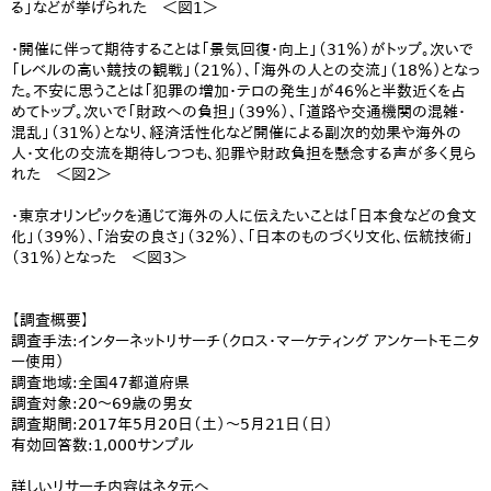
る」などが挙げられた ＜図1＞
・開催に伴って期待することは「景気回復・向上」（31％）がトップ。次いで
「レベルの高い競技の観戦」（21％）、「海外の人との交流」（18％）となっ
た。不安に思うことは「犯罪の増加・テロの発生」が46％と半数近くを占
めてトップ。次いで「財政への負担」（39％）、「道路や交通機関の混雑・
混乱」（31％）となり、経済活性化など開催による副次的効果や海外の
人・文化の交流を期待しつつも、犯罪や財政負担を懸念する声が多く見ら
れた ＜図2＞
・東京オリンピックを通じて海外の人に伝えたいことは「日本食などの食文
化」（39％）、「治安の良さ」（32％）、「日本のものづくり文化、伝統技術」
（31％）となった ＜図3＞
【調査概要】
調査手法:インターネットリサーチ（クロス・マーケティング アンケートモニタ
ー使用）
調査地域:全国47都道府県
調査対象:20～69歳の男女
調査期間:2017年5月20日（土）～5月21日（日）
有効回答数:1,000サンプル
詳しいリサーチ内容はネタ元へ