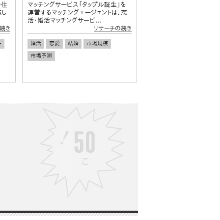
の住
マッチングサービス「タップル誕生」を
施し
運営するマッチングエージェントは、恋
活・婚活マッチングサービ...
続き
リサーチの続き
性
婚活
恋愛
結婚
市場規模
市場予測