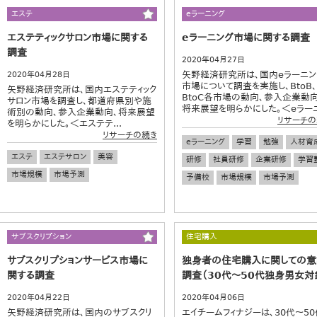
エステ
eラーニング
エステティックサロン市場に関する
eラーニング市場に関する調査
調査
2020年04月27日
矢野経済研究所は、国内eラーニン
2020年04月28日
市場について調査を実施し、BtoB、
矢野経済研究所は、国内エステティック
BtoC各市場の動向、参入企業動向
サロン市場を調査し、都道府県別や施
将来展望を明らかにした。＜eラーニ.
術別の動向、参入企業動向、将来展望
リサーチの
を明らかにした。＜エステテ...
リサーチの続き
eラーニング
学習
勉強
人材育
エステ
エステサロン
美容
研修
社員研修
企業研修
学習
市場規模
市場予測
予備校
市場規模
市場予測
サブスクリプション
住宅購入
サブスクリプションサービス市場に
独身者の住宅購入に関しての意
関する調査
調査（30代～50代独身男女対
2020年04月22日
2020年04月06日
矢野経済研究所は、国内のサブスクリ
エイチームフィナジーは、30代～50