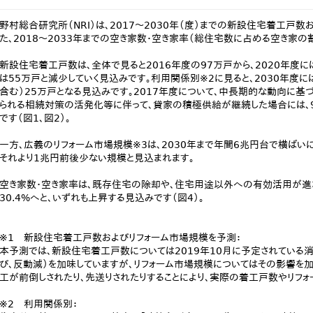
野村総合研究所（NRI）は、2017～2030年（度）までの新設住宅着工戸数
た、2018～2033年までの空き家数・空き家率（総住宅数に占める空き家の
新設住宅着工戸数は、全体で見ると2016年度の97万戸から、2020年度には
は55万戸と減少していく見込みです。利用関係別※2に見ると、2030年度に
含む）25万戸となる見込みです。2017年度について、中長期的な動向に基
られる相続対策の活発化等に伴って、貸家の積極供給が継続した場合には、9
です（図1、図2）。
一方、広義のリフォーム市場規模※3は、2030年まで年間6兆円台で横ばい
それより1兆円前後少ない規模と見込まれます。
空き家数・空き家率は、既存住宅の除却や、住宅用途以外への有効活用が進まな
30.4%へと、いずれも上昇する見込みです（図4）。
※1 新設住宅着工戸数およびリフォーム市場規模を予測：
本予測では、新設住宅着工戸数については2019年10月に予定されている
び、反動減）を加味していますが、リフォーム市場規模についてはその影響を加
工が前倒しされたり、先送りされたりすることにより、実際の着工戸数やリフ
※2 利用関係別：