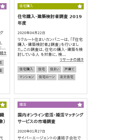
住宅購入
住宅購入・建築検討者調査 2019
年度
グ
2020年04月22日
リクルート住まいカンパニーは、「『住宅
、
購入・建築検討者』調査」を行いまし
..
た。この調査は、住宅の購入・建築を検
続き
討している人 を対象に、検...
リサーチの続き
成
住宅購入
住宅
住まい
戸建て
塾
マンション
住宅ローン
注文住宅
婚活
識
国内オンライン恋活・婚活マッチング
象）
サービスの市場調査
2020年01月27日
代
サイバーエージェントの連結子会社で