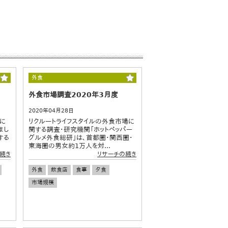
外食
外食市場調査2020年3月度
2020年04月28日
に
リクルートライフスタイルの外食市場に
まし
関する調査・研究機関「ホットペッパー
する
グルメ外食総研」は、首都圏・関西圏・
東海圏の男女約1万人を対...
続き
リサーチの続き
外食
飲食店
食事
夕食
市場規模