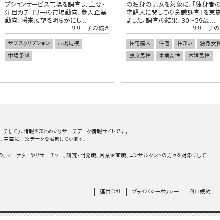
プションサービス市場を調査し、主要・
の独身の男女を対象に、「独身者
注目カテゴリーの市場動向、参入企業
宅購入に関しての意識調査」を実
動向、将来展望を明らかにし...
ました。調査の結果、30～59歳...
リサーチの続き
リサーチの
サブスクリプション
市場規模
住宅購入
住宅
住まい
独身女
市場予測
独身男性
未婚女性
未婚男性
ーチして）、情報をまとめたリサーチデータ情報サイトです。
、豊富に二次データを掲載しています。
の、マーケターやリサーチャー、研究・開発職、営業企画職、コンサルタントの方々を対象にして
運営会社
プライバシーポリシー
利用規約