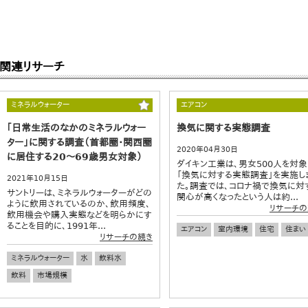
関連リサーチ
ミネラルウォーター
エアコン
｢日常生活のなかのミネラルウォー
換気に関する実態調査
ター」に関する調査（首都圏・関西圏
2020年04月30日
に居住する20～69歳男女対象）
ダイキン工業は、男女500人を対象
「換気に対する実態調査」を実施し
2021年10月15日
た。調査では、コロナ禍で換気に対
サントリーは、ミネラルウォーターがどの
関心が高くなったという人は約...
ように飲用されているのか、飲用頻度、
リサーチの
飲用機会や購入実態などを明らかにす
ることを目的に、1991年...
エアコン
室内環境
住宅
住まい
リサーチの続き
ミネラルウォーター
水
飲料水
飲料
市場規模