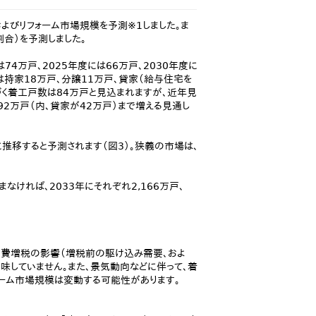
およびリフォーム市場規模を予測※1しました。ま
割合）を予測しました。
74万戸、2025年度には66万戸、2030年度に
は持家18万戸、分譲11万戸、貸家（給与住宅を
づく着工戸数は84万戸と見込まれますが、近年見
2万戸（内、貸家が42万戸）まで増える見通し
に推移すると予測されます（図3）。狭義の市場は、
ければ、2033年にそれぞれ2,166万戸、
消費増税の影響（増税前の駆け込み需要、およ
味していません。また、景気動向などに伴って、着
ォーム市場規模は変動する可能性があります。