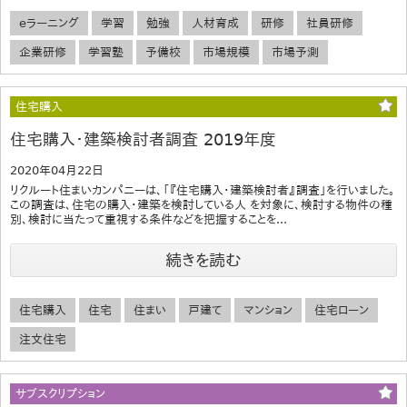
eラーニング
学習
勉強
人材育成
研修
社員研修
企業研修
学習塾
予備校
市場規模
市場予測
住宅購入
住宅購入・建築検討者調査 2019年度
2020年04月22日
リクルート住まいカンパニーは、「『住宅購入・建築検討者』調査」を行いました。
この調査は、住宅の購入・建築を検討している人 を対象に、検討する物件の種
別、検討に当たって重視する条件などを把握することを...
続きを読む
住宅購入
住宅
住まい
戸建て
マンション
住宅ローン
注文住宅
サブスクリプション