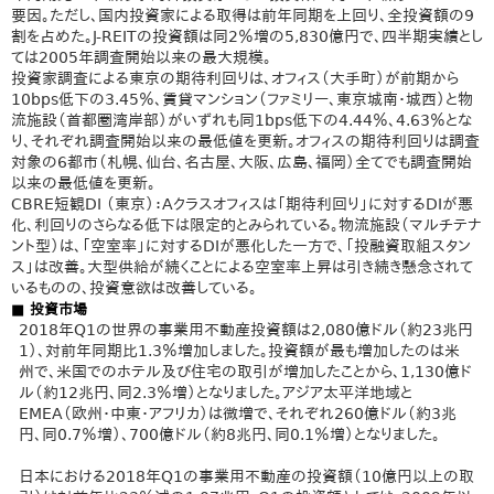
要因。ただし、国内投資家による取得は前年同期を上回り、全投資額の9
割を占めた。J-REITの投資額は同2％増の5,830億円で、四半期実績とし
ては2005年調査開始以来の最大規模。
投資家調査による東京の期待利回りは、オフィス（大手町）が前期から
10bps低下の3.45％、賃貸マンション（ファミリー、東京城南・城西）と物
流施設（首都圏湾岸部）がいずれも同1bps低下の4.44％、4.63％とな
り、それぞれ調査開始以来の最低値を更新。オフィスの期待利回りは調査
対象の6都市（札幌、仙台、名古屋、大阪、広島、福岡）全てでも調査開始
以来の最低値を更新。
CBRE短観DI （東京）：Aクラスオフィスは「期待利回り」に対するDIが悪
化、利回りのさらなる低下は限定的とみられている。物流施設（マルチテナ
ント型）は、「空室率」に対するDIが悪化した一方で、「投融資取組スタン
ス」は改善。大型供給が続くことによる空室率上昇は引き続き懸念されて
いるものの、投資意欲は改善している。
■ 投資市場
2018年Q1の世界の事業用不動産投資額は2,080億ドル（約23兆円
1）、対前年同期比1.3％増加しました。投資額が最も増加したのは米
州で、米国でのホテル及び住宅の取引が増加したことから、1,130億ド
ル（約12兆円、同2.3％増）となりました。アジア太平洋地域と
EMEA（欧州・中東・アフリカ）は微増で、それぞれ260億ドル（約3兆
円、同0.7％増）、700億ドル（約8兆円、同0.1％増）となりました。
日本における2018年Q1の事業用不動産の投資額（10億円以上の取