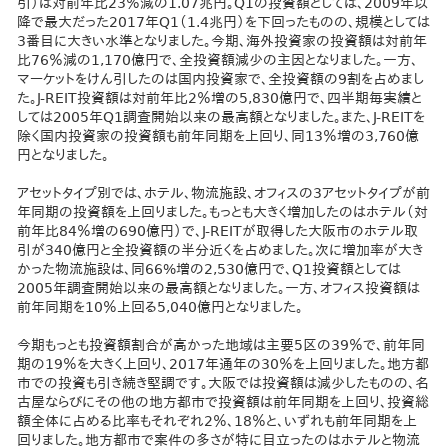
引）は対前年比23％減の1.07兆円。Q1の投資額としては、2009年以
降で最大だった2017年Q1（1.4兆円）を下回ったものの、規模としては
3番目に大きい水準となりました。今期、海外投資家の投資額は対前年
比76％減の1,170億円で、全投資額減少の主因となりました。一方、
マーケットをけん引したのは国内投資家で、全投資額の9割を占めまし
た。J-REIT投資額は対前年比2％増の5,830億円で、四半期毎実績と
しては2005年Q1調査開始以来の最高額となりました。また、J-REITを
除く国内投資家の投資額も前年同期を上回り、同13％増の3,760億
円となりました。
アセットタイプ別では、ホテル、物流施設、オフィスの3アセットタイプが前
年同期の投資額を上回りました。もっとも大きく増加したのはホテル（対
前年比84％増の690億円）で、J-REITが取得した大阪市のホテル取
引が340億円と全投資額の半分近くを占めました。次に増加率が大き
かった物流施設は、同66%増の2,530億円で、Q1投資額としては
2005年調査開始以来の最高額となりました。一方、オフィス投資額は
前年同期を10％上回る5,040億円となりました。
今期もっとも投資額割合が高かった地域は主要5区の39％で、前年同
期の19％を大きく上回り、2017年通年の30％を上回りました。地方都
市での投資も引き続き堅調です。大阪では投資額は減少したものの、名
古屋ならびにその他の地方都市で投資額は前年同期を上回り、投資総
額全体に占める比率もそれぞれ2％、18％と、いずれも前年同期を上
回りました。地方都市で案件の多さが特に目立ったのはホテルと物流