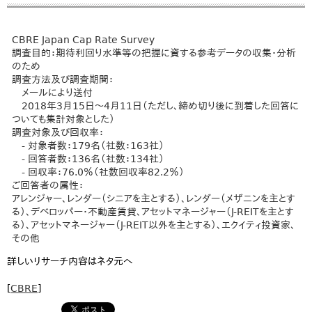
CBRE Japan Cap Rate Survey
調査目的：期待利回り水準等の把握に資する参考データの収集・分析
のため
調査方法及び調査期間：
メールにより送付
2018年3月15日～4月11日（ただし、締め切り後に到着した回答に
ついても集計対象とした）
調査対象及び回収率：
- 対象者数：179名（社数：163社）
- 回答者数：136名（社数：134社）
- 回収率：76.0％（社数回収率82.2％）
ご回答者の属性：
アレンジャー、レンダー（シニアを主とする）、レンダー（メザニンを主とす
る）、デベロッパー・不動産賃貸、アセットマネージャー（J-REITを主とす
る）、アセットマネージャー（J-REIT以外を主とする）、エクイティ投資家、
その他
詳しいリサーチ内容はネタ元へ
[
CBRE
]