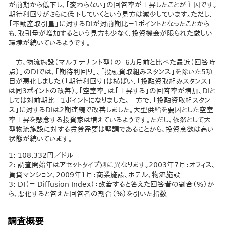
が前期から低下し、「変わらない」の回答率が上昇したことが主因です。
期待利回りがさらに低下していくという見方は減少しています。ただし、
「不動産取引量」に対するDIが対前期比－1ポイントとなったことから
も、取引量が増加するという見方も少なく、投資機会が限られた厳しい
環境が続いているようです。
一方、物流施設（マルチテナント型）の「6カ月前と比べた最近（回答時
点）」のDIでは、「期待利回り」、「投融資取組みスタンス」を除いた5項
目が悪化しました（「期待利回り」は横ばい、「投融資取組みスタンス」
は同3ポイントの改善）。「空室率」は「上昇する」の回答率が増加、DIと
しては対前期比－1ポイントになりました。一方で、「投融資取組スタン
ス」に対するDIは2期連続で改善しました。大型供給を要因とした空室
率上昇を懸念する投資家は増えているようです。ただし、依然として大
型物流施設に対する賃貸需要は堅調であることから、投資意欲は高い
状態が続いています。
1: 108.332円／ドル
2: 調査開始年はアセットタイプ別に異なります。2003年7月：オフィス、
賃貸マンション、2009年1月：商業施設、ホテル、物流施設
3: DI（= Diffusion Index）：改善すると答えた回答者の割合（%）か
ら、悪化すると答えた回答者の割合（%）を引いた指数
調査概要