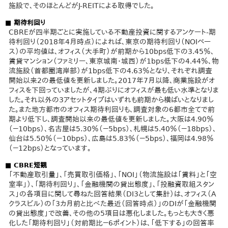
施設で、そのほとんどがJ-REITによる取得でした。
■ 期待利回り
CBREが四半期ごとに実施している不動産投資に関するアンケート‐期
待利回り（2018年4月時点）によれば、東京の期待利回り（NOIベー
ス）の平均値は、オフィス（大手町）が前期から10bps低下の3.45％、
賃貸マンション（ファミリー、東京城南・城西）が1bps低下の4.44％、物
流施設（首都圏湾岸部）が1bps低下の4.63％となり、それぞれ調査
開始以来2の最低値を更新しました。2017年7月以降、商業施設がオ
フィスを下回っていましたが、4期ぶりにオフィスが最も低い水準となりま
した。それ以外の3アセットタイプはいずれも前期から横ばいとなりまし
た。また地方都市のオフィス期待利回りも、調査対象の6都市全てで前
期より低下し、調査開始以来の最低値を更新しました。大阪は4.90％
（－10bps）、名古屋は5.30％（－5bps）、札幌は5.40％（－18bps）、
仙台は5.50％（－10bps）、広島は5.83％（－5bps）、福岡は4.98％
（－12bps）となっています。
■ CBRE短観
「不動産取引量」、「売買取引価格」、「NOI」（物流施設は「賃料」と「空
室率」）、「期待利回り」、「金融機関の貸出態度」、「投融資取組スタン
ス」の各項目に関して尋ねた回答結果（DI3として集計）は、オフィス（A
クラスビル）の「3カ月前と比べた最近（回答時点）」のDIが「金融機関
の貸出態度」で改善、その他の5項目は悪化しました。もっとも大きく悪
化した「期待利回り」（対前期比－6ポイント）は、「低下する」の回答率