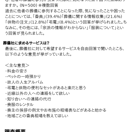
ますか。 (N=500) ※複数回答
過去に他者の葬儀に参列することになった際、気になったことや困った
ことについては、「香典」(39.4%)「葬儀に関する情報収集」(21.6%)
「供物の注文」(12.8%)「弔電」(8.4%)という回答が挙げられました。ち
なみに、その他には、「宗派の情報がわからない」「服装について」とい
う回答が見られました。
葬儀社に求めるサービスは？
最後に、葬儀社に対して希望するサービスを自由回答で聞いたところ、
以下のような意見が挙がっていました。
＜主な意見＞
・料金の安さ
・ペットの一時預かり
・故人の人生アルバム
・弔電と供物の便利なセットがあると楽だと思う
・近縁以外の人への連絡をして欲しい
・知り合いへの連絡の代行
・喪服のレンタル
・喪主の挨拶の例文やお布施の相場表などがあると助かる
・地域ごとの香典相場を教えてほしい
調査概要