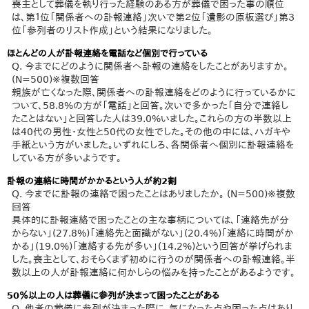
喪主として葬儀を執り行った経験のある方が葬儀で困った事の順位
は、第１位「関係者への訃報連絡」次いで第２位「遺影の原板選び」第３
位「参列者のリスト作成」という結果になりました。
ほとんどの人が訃報連絡を電話など個別で行っている
Q. 今までにどのように関係者へ訃報の連絡をしたことがありますか。
(N=500)※複数回答
親族が亡くなった際、関係者への訃報連絡をどのように行っているかに
ついて、58.8%の方が「電話」と回答。次いで多かった「自分で連絡し
たことはない」と回答した人は39.0%いました。これらの方の半数以上
は40代の男性・女性と50代の女性でした。その他の中には、ハガキや
手紙という方がいました。いずれにしろ、各関係者へ個別に訃報連絡を
している方が多いようです。
訃報の連絡に時間がかかるという人が約2割
Q. 今までに訃報の連絡で困ったことはありましたか。 (N=500)※複数
回答
具体的に訃報連絡で困ったことの主な事柄については、「連絡先が分
からない」(27.8%)「連絡先と面識がない」(20.4%)「連絡に時間がか
かる」(19.0%)「連絡する先が多い」(14.2%)という回答が挙げられま
した。喪主として、おそらくまず初めに行うのが関係者への訃報連絡。半
数以上の人が訃報連絡に何かしらの悩みを持ったことがあるようです。
50％以上の人は葬儀に参列が決まって困ったことがある
Q. 他者の葬儀に参列が決まった際に、気になった点や困った点はあり