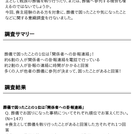
主として親族の葬儀を執り行ったり、または、葬儀へ参列する機会も増
えるのではないでしょうか。
今回、喪主経験のある方を対象に、葬儀で困ったことや気になったこと
などに関する意識調査を行ないました。
調査サマリー
葬儀で困ったことの1位は「関係者への訃報連絡」！
約6割の人が関係者への訃報連絡を電話で行っている
約2割の人が訃報の連絡に時間がかかると回答
多くの人が他者の葬儀に参列が決まって、困ったことがあると回答！
調査結果
葬儀で困ったことの1位は「関係者への訃報連絡」
Q. 葬儀でお困りになった事柄についてそれぞれ順位でお答えください。
(N=147)
※喪主として葬儀を執り行ったことがあると回答した方それぞれ1つ回
答