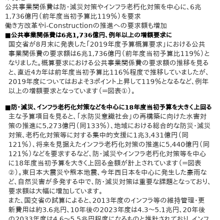
公共事業関係費は防・減災対策やインフラ老朽化対策を中心に、6兆
1,736億円（前年度当初予算比119％）を要求
働き方改革やi-Constructionの推進への要求額も増加
■公共事業関係費は6兆1,736億円、例年以上の増額要求に
国交省が8月末に発表した「2019年度予算概算要求」における公共
事業関係費の要求額は6兆1,736億円（前年度当初予算比119％）と
なりました。概算要求における公共事業関係費の要求額の推移を見る
と、直近4カ年は前年度当初予算比116％程度で推移していましたが、
2019年度についてはおよそ3ポイント上昇して119％となるなど、例年
以上の増額要求となっています（＝図表①）。
■防・減災、インフラ老朽化対策などを中心に18年度当初予算を大きく上回る
主な予算項目を見ると、「水防災意識社会」の再構築に向けた水害対
策の推進に5,273億円（同133％）、地域における総合的な防災・減災
対策、老朽化対策等に対する集中的支援に1兆3,431億円（同
121％）、将来を見据えたインフラ老朽化対策の推進に5,440億円（同
121％）などを要求するなど、防・減災やインフラ老朽化対策等を中心
に18年度当初予算を大きく上回る金額が計上されています（＝図表
②）。東日本大震災や熊本地震、今年西日本を中心に発生した豪雨な
ど、自然災害が多発する中で、防・減災対策は重要な課題となっており、
要求額は大幅に増加しています。
また、国交省の試算によると、2013年度のインフラ等の維持管理・更
新費用は約3.6兆円、10年後の2023年度は4.3～5.1兆円、20年後
の2033年度は4.6～5.5兆円程度になるものと推計されており、インフ