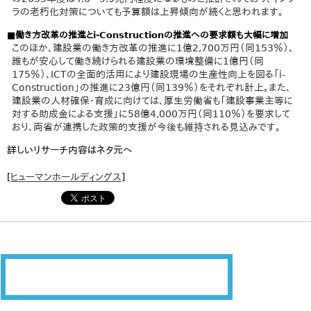
ラの老朽化対策についても予算額は上昇傾向が続くと思われます。
■働き方改革の推進とi-Constructionの推進への要求額も大幅に増加
このほか、建設業の働き方改革の推進に1億2,700万円（同153％）、
誰もが安心して働き続けられる建設業の環境整備に1億円（同
175％）、ICTの全面的活用により建設現場の生産性向上を図る「i-
Construction」の推進に23億円（同139％）をそれぞれ計上。また、
建設業の人材確保・育成に向けては、厚生労働省も「建設事業主等に
対する助成金による支援」に58億4,000万円（同110％）を要求して
おり、両省が連携した政策的支援が今後も維持される見込みです。
詳しいリサーチ内容はネタ元へ
[
ヒューマンホールディングス
]