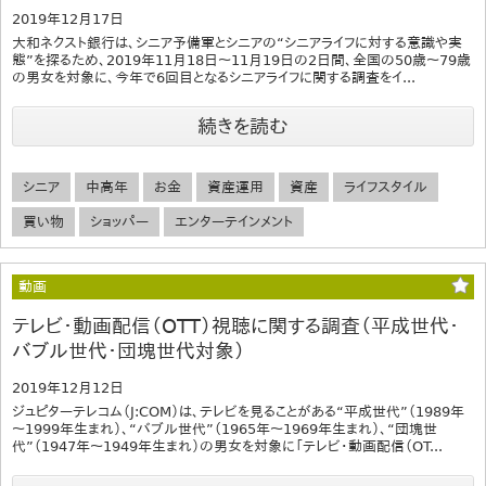
2019年12月17日
大和ネクスト銀行は、シニア予備軍とシニアの“シニアライフに対する意識や実
態”を探るため、2019年11月18日～11月19日の2日間、全国の50歳～79歳
の男女を対象に、今年で6回目となるシニアライフに関する調査をイ...
続きを読む
シニア
中高年
お金
資産運用
資産
ライフスタイル
買い物
ショッパー
エンターテインメント
動画
テレビ・動画配信（OTT）視聴に関する調査（平成世代・
バブル世代・団塊世代対象）
2019年12月12日
ジュピターテレコム（J:COM）は、テレビを見ることがある“平成世代”（1989年
～1999年生まれ）、“バブル世代”（1965年～1969年生まれ）、“団塊世
代”（1947年～1949年生まれ）の男女を対象に「テレビ・動画配信（OT...