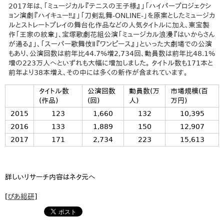
2017年は、「ミュージカル『テニスの王子様』」「ハイパープロジェクシ
ョン演劇『ハイキュー‼』」「刀剣乱舞-ONLINE-」を原案としたミュージカ
ルとストレートプレイの舞台化作品などの人気タイトルに加え、東宝製
作「王家の紋章」、宝塚歌劇花組公演「ミュージカル浪漫『はいからさん
が通る』」、「スーパー歌舞伎Ⅱ『ワンピース』」といった大劇場での公演
もあり、公演回数は前年比44.7%増2,734回、動員数は前年比48.1%
増の223万人へといずれも大幅に増加しました。 タイトル数も171本と
前年より38本増え、その中には多くの新作が含まれています。
タイトル数
公演回数
動員数(万
市場規模(百
(作品)
(回)
人)
万円)
2015
123
1,660
132
10,395
2016
133
1,889
150
12,907
2017
171
2,734
223
15,613
詳しいリサーチ内容はネタ元へ
[
ぴあ総研
]