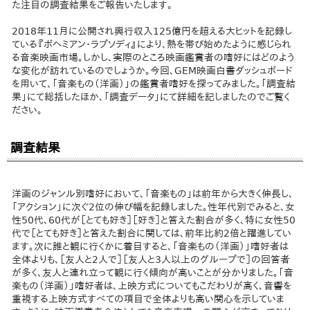
た注目の調査結果をご報告いたします。
2018年11月に公開され興行収入125億円を超える大ヒットを記録し
ている『ボヘミアン・ラプソディ』により、熱を帯び始めたように感じられ
る音楽映画市場。しかし、実際のところ映画鑑賞者の嗜好にはどのよう
な変化が訪れているのでしょうか。今回、GEM映画白書ダッシュボード
を用いて、「音楽もの（洋画）」の鑑賞者嗜好を探ってみました。「調査結
果」にて総括したほか、「調査データ」にて詳細を記しましたのでご覧く
ださい。
調査結果
洋画のジャンル別嗜好において、「音楽もの」は前年から大きく伸長し、
「アクション」に次ぐ2位の伸び幅を記録しました。性年代別でみると、女
性50代、60代が［とても好き］［好き］と答えた割合が多く、特に女性50
代で［とても好き］と答えた割合に関しては、前年比約2倍と躍進してい
ます。次に誰と観に行くかに着目すると、「音楽もの（洋画）」嗜好者は
全体よりも、［友人と2人で］［友人と3人以上のグループで］の回答者
が多く、友人と連れ立って観に行く傾向が高いことが分かりました。「音
楽もの（洋画）」嗜好者は、上映方式についてもこだわりが高く、音響を
重視する上映方式すべての項目で全体よりも高い関心を示していま