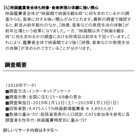
【5】映画鑑賞者全体も映像・音楽表現の体験に強い関心
映画鑑賞者全体が"映画館で映画を観る時”に何を求めているかの調
査からも、音楽に対する強い関心がみてとれます。最新の調査で確認す
ると、軒並み前年割れのなか、［映像、音楽などの表現手法の体験］が
前年比増という結果になりました。一方、”映画館以外で映画を観る
時”に何を求めるかの調査における同項目は前年を下回っています。こ
れにより、鑑賞者全体で映画館でより強く［映像、音楽などの表現手法
の体験］が求められてきていることが分かります。
調査概要
（2018年データ）
■調査方法：インターネットアンケート
■調査対象：全国に住む15～69歳の男女
■調査実施日：2019年1月12日（土）～2019年1月13日（日）
■回答者数：9,475人（うち映画劇場鑑賞者 ※ 3,893人分）
■数値の重みづけ：総務省発表の人口統計、CATS参加率を参考に各
調査者を性年代・映画鑑賞頻度別に重みづけ
詳しいリサーチ内容はネタ元へ