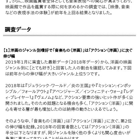
す。さらに、映画鑑賞者全体としても音楽表現への関心が高まっており、
映画館で作品を鑑賞する際に何を求めるかの調査では、［映像、音楽
などの表現手法の体験］が前年を上回る結果となりました。
調査データ
【1】洋画のジャンル別嗜好で「音楽もの（洋画）」は「アクション（洋画）」に次ぐ
伸び幅
2019年1月に実査した最新データ（2018年データ）から、洋画の映画
ジャンル別に［とても好き］と回答した人の割合を確認してみます。下図
は前年からの伸び幅が大きいジャンル上位5つです。
2018年は『ジュラシック・ワールド／炎の王国』や『ミッション:インポッ
シブル／フォールアウト』『アベンジャーズ／インフィニティ・ウォー』『レデ
ィ・プレイヤー１』『ヴェノム』など、アクション要素の強いヒット作が多く公
開されました。そのため話題となる機会も多く、「アクション（洋画）」に関
心を寄せる層が最も増加したのは納得の動きといえるでしょう。
そのような中、「音楽もの（洋画）」は「アクション（洋画）」に次ぐ、第2位
の伸び幅を記録。2018年の回答者数としては「アクション（洋画）」の
半分以下となりますが、同ジャンルを除く他の多くよりも関心度合いが
急激に高まってきていることが分かります。