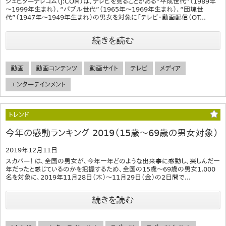
ジュピターテレコム（J:COM）は、テレビを見ることがある“平成世代”（1989年
～1999年生まれ）、“バブル世代”（1965年～1969年生まれ）、“団塊世
代”（1947年～1949年生まれ）の男女を対象に「テレビ・動画配信（OT...
続きを読む
動画
動画コンテンツ
動画サイト
テレビ
メディア
エンターテインメント
トレンド
今年の感動ランキング 2019（15歳～69歳の男女対象）
2019年12月11日
スカパー！ は、全国の男女が、今年一年どのような出来事に感動し、楽しんだ一
年だったと感じているのかを把握するため、全国の15歳～69歳の男女1,000
名を対象に、2019年11月28日（木）～11月29日（金）の2日間で...
続きを読む