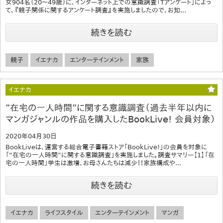
女904名（20～49歳）に、インターネット上での意識調査「Tアンケート」によっ
て、『親子関係に関するアンケート調査』を実施しましたので、お知...
続きを読む
親子
イエナカ
エンターテインメント
家族
イエナカ
”在宅の一人時間”に関する意識調査（過去半年以内に
マンガジャンルの作品を購入したBookLive! 会員対象）
2020年04月30日
BookLiveは、運営する総合電子書籍ストア「BookLive!」の会員を対象に
「”在宅の一人時間”に関する意識調査」を実施しました。調査サマリー【1】「在
宅の一人時間」学生は激増、お母さんたちは減少！！家族構成や...
続きを読む
イエナカ
ライフスタイル
エンターテインメント
マンガ