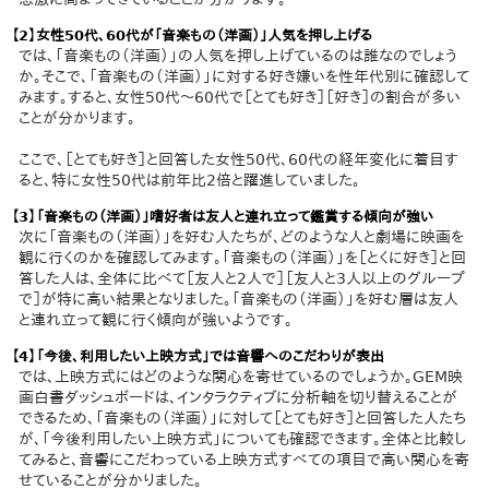
【2】女性50代、60代が「音楽もの（洋画）」人気を押し上げる
では、「音楽もの（洋画）」の人気を押し上げているのは誰なのでしょう
か。そこで、「音楽もの（洋画）」に対する好き嫌いを性年代別に確認して
みます。すると、女性50代～60代で［とても好き］［好き］の割合が多い
ことが分かります。
ここで、［とても好き］と回答した女性50代、60代の経年変化に着目す
ると、特に女性50代は前年比2倍と躍進していました。
【3】「音楽もの（洋画）」嗜好者は友人と連れ立って鑑賞する傾向が強い
次に「音楽もの（洋画）」を好む人たちが、どのような人と劇場に映画を
観に行くのかを確認してみます。「音楽もの（洋画）」を［とくに好き］と回
答した人は、全体に比べて［友人と2人で］［友人と3人以上のグループ
で］が特に高い結果となりました。「音楽もの（洋画）」を好む層は友人
と連れ立って観に行く傾向が強いようです。
【4】「今後、利用したい上映方式」では音響へのこだわりが表出
では、上映方式にはどのような関心を寄せているのでしょうか。GEM映
画白書ダッシュボードは、インタラクティブに分析軸を切り替えることが
できるため、「音楽もの（洋画）」に対して［とても好き］と回答した人たち
が、「今後利用したい上映方式」についても確認できます。全体と比較し
てみると、音響にこだわっている上映方式すべての項目で高い関心を寄
せていることが分かりました。