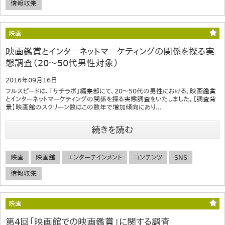
情報収集
映画
映画鑑賞とインターネットマーケティングの関係を探る実
態調査（20～50代男性対象）
2016年09月16日
フルスピードは、「サチラボ」編集部にて、20～50代の男性における、映画鑑賞
とインターネットマーケティングの関係を探る実態調査をいたしました。【調査背
景】映画館のスクリーン数はこの数年で増加傾向にあり...
続きを読む
映画
映画館
エンターテインメント
コンテンツ
SNS
情報収集
映画
第4回「映画館での映画鑑賞」に関する調査