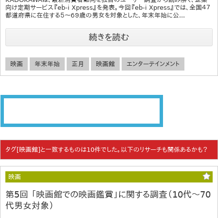
向け定期サービス『eb-i Xpress』を発表。今回『eb-i Xpress』では、全国４７
都道府県に在住する５～６９歳の男女を対象とした、年末年始に公...
続きを読む
映画
年末年始
正月
映画館
エンターテインメント
タグ[映画館]と一致するものは10件でした。以下のリサーチも関係あるかも？
映画
第5回 「映画館での映画鑑賞」に関する調査（10代～70
代男女対象）