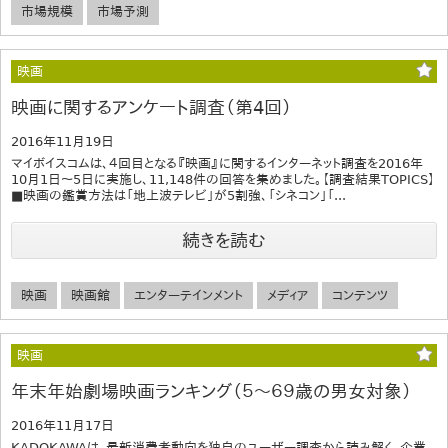
市場規模
市場予測
映画
映画に関するアンケート調査（第4回）
2016年11月19日
マイボイスコムは、４回目となる『映画』に関するインターネット調査を2016年
10月1日～5日に実施し、11,148件の回答を集めました。【調査結果TOPICS】
■映画の鑑賞方法は「地上波テレビ」が5割強、「シネコン」「...
続きを読む
映画
映画館
エンターテインメント
メディア
コンテンツ
映画
年末年始劇場映画ランキング（５～６９歳の男女対象）
2016年11月17日
KADOKAWAは、最新消費者動向を独自のユーザー調査から読み解く、企業