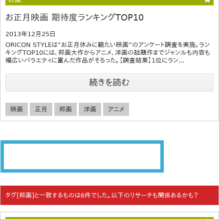
お正月映画 期待度ランキングTOP10
2013年12月25日
ORICON STYLEは“お正月休みに観たい映画”のアンケート調査を実施。ラン
キングTOP10には、邦画大作からアニメ、洋画の話題作までジャンルも内容も
幅広いバラエティに富んだ作品がそろった。【調査結果】1位にラン...
続きを読む
映画
正月
邦画
洋画
アニメ
タグ[邦画]と一致するものは6件でした。以下のリサーチも関係あるかも？