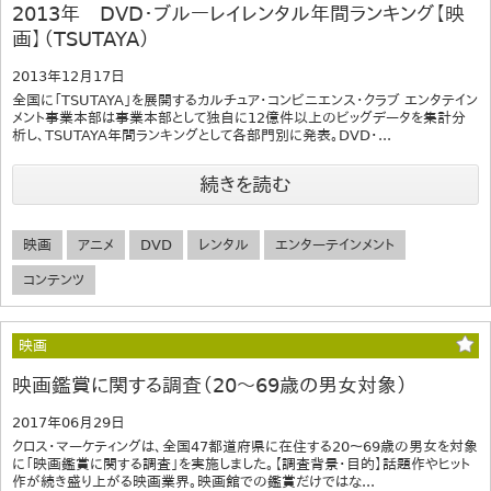
2013年 DVD・ブルーレイレンタル年間ランキング【映
画】（TSUTAYA）
2013年12月17日
全国に「TSUTAYA」を展開するカルチュア・コンビニエンス・クラブ エンタテイン
メント事業本部は事業本部として独自に12億件以上のビッグデータを集計分
析し、TSUTAYA年間ランキングとして各部門別に発表。DVD・...
続きを読む
映画
アニメ
DVD
レンタル
エンターテインメント
コンテンツ
映画
映画鑑賞に関する調査（20～69歳の男女対象）
2017年06月29日
クロス・マーケティングは、全国47都道府県に在住する20～69歳の男女を対象
に「映画鑑賞に関する調査」を実施しました。【調査背景・目的】話題作やヒット
作が続き盛り上がる映画業界。映画館での鑑賞だけではな...