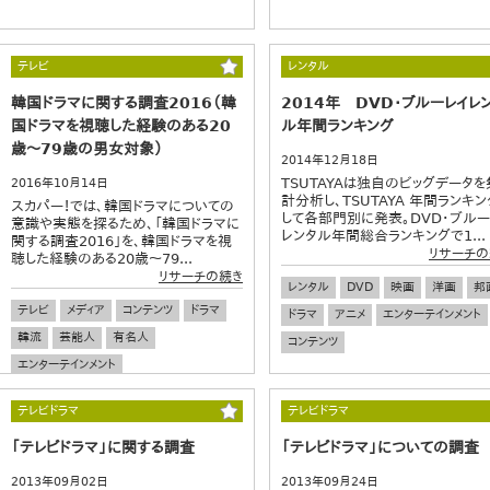
テレビ
レンタル
韓国ドラマに関する調査2016（韓
2014年 DVD・ブルーレイレ
国ドラマを視聴した経験のある20
ル年間ランキング
歳～79歳の男女対象）
2014年12月18日
TSUTAYAは独自のビッグデータを
2016年10月14日
計分析し、TSUTAYA 年間ランキン
スカパー！では、韓国ドラマについての
して各部門別に発表。DVD・ブルー
意識や実態を探るため、「韓国ドラマに
レンタル年間総合ランキングで1...
関する調査2016」を、韓国ドラマを視
リサーチの
聴した経験のある20歳～79...
リサーチの続き
レンタル
DVD
映画
洋画
邦
テレビ
メディア
コンテンツ
ドラマ
ドラマ
アニメ
エンターテインメント
韓流
芸能人
有名人
コンテンツ
エンターテインメント
テレビドラマ
テレビドラマ
「テレビドラマ」に関する調査
「テレビドラマ」についての調査
2013年09月02日
2013年09月24日