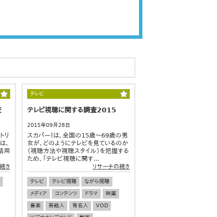
テレビ
査
テレビ視聴に関する調査2015
2015年09月28日
トリ
スカパー！は、全国の15歳～69歳の男
は、
女が、どのようにテレビを見ているのか
活用
（視聴方法や視聴スタイル）を把握する
ため、「テレビ視聴に関す...
続き
リサーチの続き
テレビ
テレビ視聴
ながら視聴
メディア
コンテンツ
ドラマ
映画
音楽
芸能人
有名人
VOD