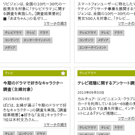
リビジェンは、全国の10代～30代の一
スマートフォンユーザーに特化した
般男女を対象に「テレビドラマ」に関す
ケティングリサーチ事業を展開する
る調査を実施した。【調査結果要約】
ジェンは、全国の10代〜30代の一
■ 「あまちゃん」の名ゼリ...
男女500人を対象に、「テレビ...
リサーチの続き
リサーチの
テレビドラマ
テレビ
ドラマ
テレビドラマ
テレビ
ドラマ
コンテンツ
エンターテインメント
コンテンツ
メディア
メディア
エンターテインメント
テレビ
テレビドラマ
今期のドラマで好きなキャラクター
テレビ視聴に関するアンケート調
調査（主婦対象）
2013年09月03日
カルチュア・コンビニエンス・クラブは
2015年06月03日
カードを利用している16～69歳の
ぱどは、主婦が選ぶ「今期のドラマで好
1,253名の T会員を対象に、イン
きなキャラクター」の調査を実施。【調査
ットによる『テレビ視聴に...
結果概要】◆好きな「主役」キャラクター
リサーチの
１位は木村文乃さん...
リサーチの続き
テレビドラマ
テレビ
ドラマ
テレビ
コンテンツ
ドラマ