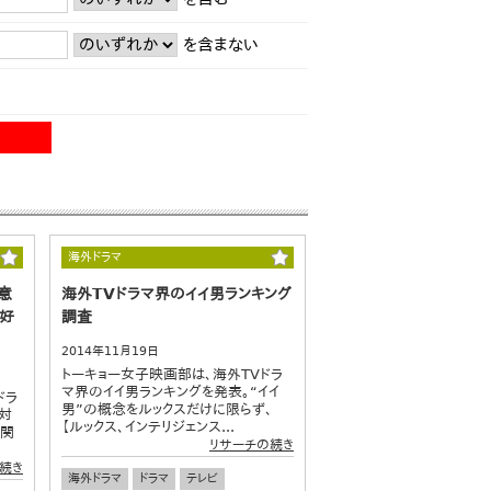
を含まない
海外ドラマ
意
海外TVドラマ界のイイ男ランキング
マ好
調査
2014年11月19日
トーキョー女子映画部は、海外TVドラ
マ界のイイ男ランキングを発表。“イイ
ドラ
男”の概念をルックスだけに限らず、
を対
【ルックス、インテリジェンス...
に関
リサーチの続き
続き
海外ドラマ
ドラマ
テレビ