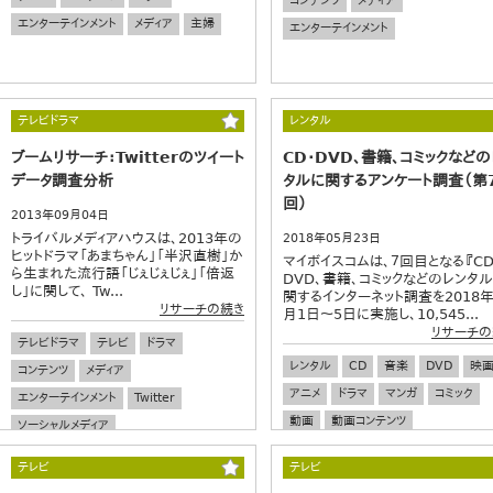
コンテンツ
メディア
エンターテインメント
メディア
主婦
エンターテインメント
テレビドラマ
レンタル
ブームリサーチ：Twitterのツイート
CD・DVD、書籍、コミックなどの
データ調査分析
タルに関するアンケート調査（第
回）
2013年09月04日
トライバルメディアハウスは、2013年の
2018年05月23日
ヒットドラマ「あまちゃん」「半沢直樹」か
マイボイスコムは、７回目となる『CD
ら生まれた流行語「じぇじぇじぇ」「倍返
DVD、書籍、コミックなどのレンタル
し」に関して、 Tw...
関するインターネット調査を2018年
リサーチの続き
月1日～5日に実施し、10,545...
リサーチの
テレビドラマ
テレビ
ドラマ
レンタル
CD
音楽
DVD
映
コンテンツ
メディア
アニメ
ドラマ
マンガ
コミック
エンターテインメント
Twitter
動画
動画コンテンツ
ソーシャルメディア
エンターテインメント
コンテンツ
テレビ
テレビ