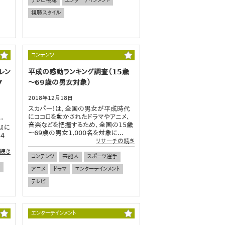
テレビ視聴
エンターテインメント
視聴スタイル
コンテンツ
レン
平成の感動ランキング調査（15歳
7
～69歳の男女対象）
2018年12月18日
スカパー！は、全国の男女が平成時代
にココロを動かされたドラマやアニメ、
・
音楽などを把握するため、全国の15歳
』に
～69歳の男女1,000名を対象に...
4
リサーチの続き
続き
コンテンツ
芸能人
スポーツ選手
画
アニメ
ドラマ
エンターテインメント
テレビ
エンターテインメント