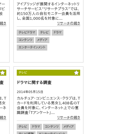
マー
アイブリッジが展開するインターネットリ
リビ
サーチサービス“リサーチプラス”では、
般
約150万人の自社モニター会員を活用
し、全国1,000名を対象に...
続き
リサーチの続き
テレビドラマ
テレビ
ドラマ
コンテンツ
メディア
エンターテインメント
テレビ
査
ドラマに関する調査
2014年05月15日
、T
カルチュア・コンビニエンス・クラブは、T
男女
カードを利用している男女1,408名のT
ターネ
会員を対象に、インターネット上での意
識調査「Tアンケート」...
続き
リサーチの続き
テレビ
ドラマ
コンテンツ
メディア