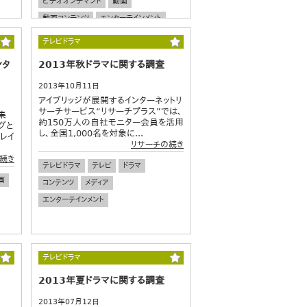
ビデオオンデマンド
動画
動画コンテンツ
エンターテインメント
テレビドラマ
ンタ
2013年秋ドラマに関する調査
2013年10月11日
アイブリッジが展開するインターネットリ
サーチサービス“リサーチプラス”では、
集
約150万人の自社モニター会員を活用
グと
し、全国1,000名を対象に...
レイ
リサーチの続き
続き
テレビドラマ
テレビ
ドラマ
画
コンテンツ
メディア
エンターテインメント
テレビドラマ
2013年夏ドラマに関する調査
2013年07月12日