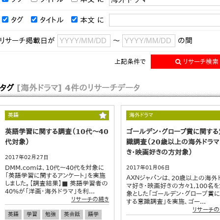
タグ
タイトル
本文
に
リサーチ掲載日が
～
の間
上記条件で
リサーチ検索
タグ
[海外ドラマ]
4件のリサーチデータ
英語
海外ドラマ
英語学習に関する調査（10代～40
ゴールデン・グローブ賞に関する
代対象）
識調査（20歳以上の海外ドラ
き・映画好きの方対象）
2017年02月27日
DMM.comは、10代～40代を対象に
2017年01月06日
「英語学習に関するアンケート」を実施
ＡＸＮジャパンは、20歳以上の海外
しました。【調査結果】■ 英語学習者の
マ好き・映画好きの方々1,100名
40%が「洋画・海外ドラマ」を利...
象とした「ゴールデン・グローブ賞
リサーチの続き
する意識調査」を実施、ゴー...
リサーチの
英語
学習
勉強
英会話
語学