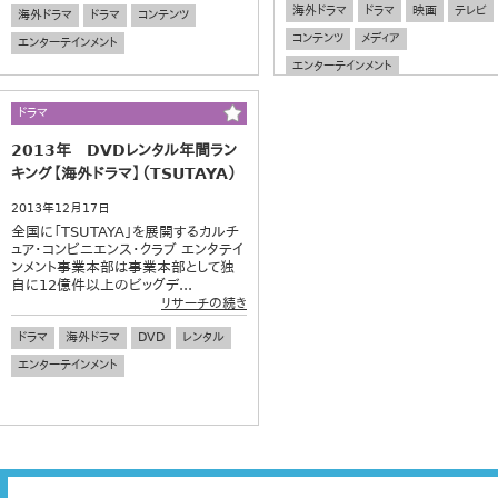
海外ドラマ
ドラマ
映画
テレビ
海外ドラマ
ドラマ
コンテンツ
コンテンツ
メディア
エンターテインメント
エンターテインメント
ドラマ
2013年 DVDレンタル年間ラン
キング【海外ドラマ】（TSUTAYA）
2013年12月17日
全国に「TSUTAYA」を展開するカルチ
ュア・コンビニエンス・クラブ エンタテイ
ンメント事業本部は事業本部として独
自に12億件以上のビッグデ...
リサーチの続き
ドラマ
海外ドラマ
DVD
レンタル
エンターテインメント