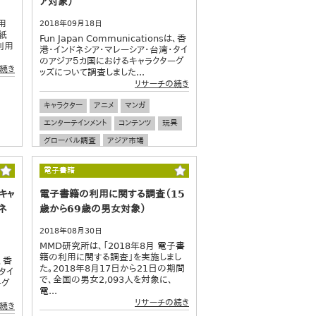
ア対象）
用
2018年09月18日
紙
Fun Japan Communicationsは、香
利用
港・インドネシア・マレーシア・台湾・タイ
のアジア５カ国におけるキャラクターグ
続き
ッズについて調査しました...
リサーチの続き
キャラクター
アニメ
マンガ
エンターテインメント
コンテンツ
玩具
グローバル調査
アジア市場
電子書籍
キャ
電子書籍の利用に関する調査（15
ネ
歳から69歳の男女対象）
）
2018年08月30日
MMD研究所は、「2018年8月 電子書
籍の利用に関する調査」を実施しまし
は、香
た。2018年8月17日から21日の期間
タイ
で、全国の男女2,093人を対象に、
ーグ
電...
リサーチの続き
続き