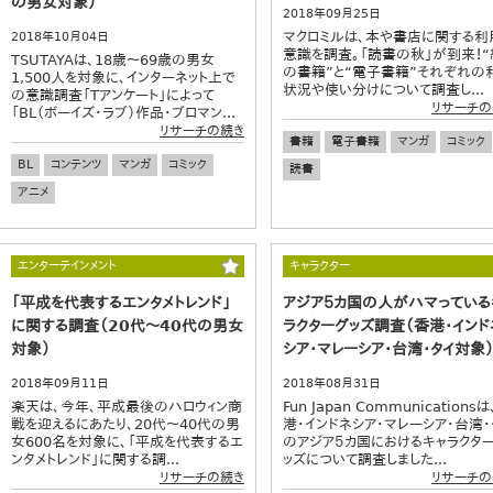
の男女対象）
2018年09月25日
マクロミルは、本や書店に関する利
2018年10月04日
意識を調査。「読書の秋」が到来！“
TSUTAYAは、18歳～69歳の男女
の書籍”と“電子書籍”それぞれの
1,500人を対象に、インターネット上で
状況や使い分けについて調査し...
の意識調査「Tアンケート」によって
リサーチの
「BL（ボーイズ・ラブ）作品・ブロマン...
リサーチの続き
書籍
電子書籍
マンガ
コミック
BL
コンテンツ
マンガ
コミック
読書
アニメ
エンターテインメント
キャラクター
「平成を代表するエンタメトレンド」
アジア５カ国の人がハマっている
に関する調査（20代～40代の男女
ラクターグッズ調査（香港・インド
対象）
シア・マレーシア・台湾・タイ対象
2018年09月11日
2018年08月31日
楽天は、今年、平成最後のハロウィン商
Fun Japan Communications
戦を迎えるにあたり、20代～40代の男
港・インドネシア・マレーシア・台湾・
女600名を対象に、「平成を代表するエ
のアジア５カ国におけるキャラクタ
ンタメトレンド」に関する調...
ッズについて調査しました...
リサーチの続き
リサーチの