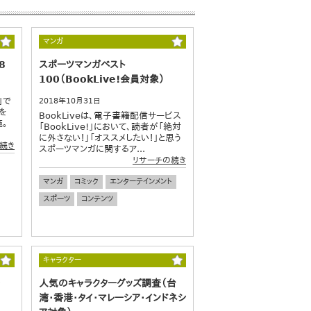
マンガ
8
スポーツマンガベスト
100（BookLive!会員対象）
」で
2018年10月31日
を
BookLiveは、電子書籍配信サービス
。
「BookLive!」において、読者が「絶対
に外さない！」「オススメしたい！」と思う
続き
スポーツマンガに関するア...
リサーチの続き
マンガ
コミック
エンターテインメント
スポーツ
コンテンツ
キャラクター
人気のキャラクターグッズ調査（台
湾・香港・タイ・マレーシア・インドネシ