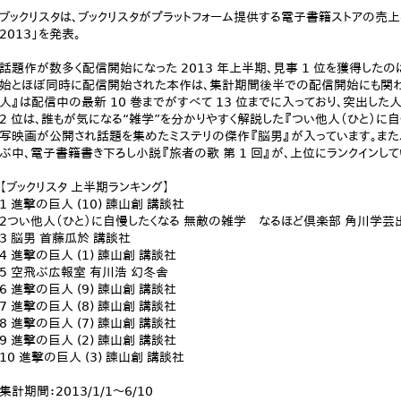
ブックリスタは、ブックリスタがプラットフォーム提供する電子書籍ストアの売
2013」を発表。
話題作が数多く配信開始になった 2013 年上半期、見事 1 位を獲得したのは『
始とほぼ同時に配信開始された本作は、集計期間後半での配信開始にも関わ
人』は配信中の最新 10 巻までがすべて 13 位までに入っており、突出した
2 位は、誰もが気になる“雑学”を分かりやすく解説した『つい他人（ひと）に自慢
写映画が公開され話題を集めたミステリの傑作『脳男』が入っています。また
ぶ中、電子書籍書き下ろし小説『旅者の歌 第 1 回』が、上位にランクインして
【ブックリスタ 上半期ランキング】
1 進撃の巨人 (10) 諫山創 講談社
2つい他人（ひと）に自慢したくなる 無敵の雑学 なるほど倶楽部 角川学芸
3 脳男 首藤瓜於 講談社
4 進撃の巨人 (1) 諫山創 講談社
5 空飛ぶ広報室 有川浩 幻冬舎
6 進撃の巨人 (9) 諫山創 講談社
7 進撃の巨人 (8) 諫山創 講談社
8 進撃の巨人 (7) 諫山創 講談社
9 進撃の巨人 (2) 諫山創 講談社
10 進撃の巨人 (3) 諫山創 講談社
集計期間：2013/1/1～6/10