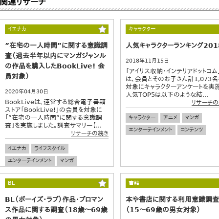
関連リサーチ
イエナカ
キャラクター
”在宅の一人時間”に関する意識調
人気キャラクターランキング201
査（過去半年以内にマンガジャンル
2018年11月15日
の作品を購入したBookLive! 会
「アイリス収納・インテリアドットコム
員対象）
は、会員とそのお子さん計1,073名
対象にキャラクターアンケートを実施
2020年04月30日
人気TOP5は以下のような結...
BookLiveは、運営する総合電子書籍
リサーチの
ストア「BookLive!」の会員を対象に
「”在宅の一人時間”に関する意識調
キャラクター
アニメ
マンガ
査」を実施しました。調査サマリー【...
エンターテインメント
コンテンツ
リサーチの続き
イエナカ
ライフスタイル
エンターテインメント
マンガ
BL
書籍
BL（ボーイズ・ラブ）作品・ブロマン
本や書店に関する利用意識調査
ス作品に関する調査（18歳～69歳
（15～69歳の男女対象）