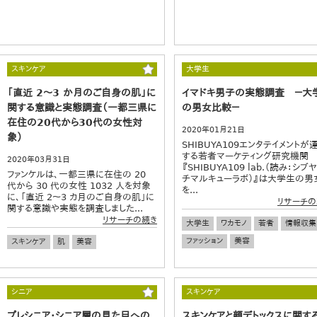
スキンケア
大学生
「直近 2～3 か月のご自身の肌」に
イマドキ男子の実態調査 －大
関する意識と実態調査（一都三県に
の男女比較－
在住の20代から30代の女性対
2020年01月21日
象）
SHIBUYA109エンタテイメントが
する若者マーケティング研究機関
2020年03月31日
『SHIBUYA109 lab.（読み：シブ
ファンケルは、一都三県に在住の 20
チマルキューラボ）』は大学生の男
代から 30 代の女性 1032 人を対象
を...
に、「直近 2～3 カ月のご自身の肌」に
リサーチの
関する意識や実態を調査しました...
リサーチの続き
大学生
ワカモノ
若者
情報収集
ファッション
美容
スキンケア
肌
美容
シニア
スキンケア
プレシニア・シニア層の見た目への
スキンケアと顔デトックスに関す