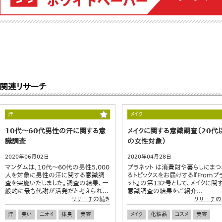
関連リサーチ
汗
メイク
10代～60代男性の汗に関する意
メイクに関する意識調査（20代
識調査
の女性対象）
2020年06月02日
2020年04月28日
マンダムは、10代～60代の男性5,000
プラネット は消費財や暮らしにまつ
人を対象に男性の汗に関する意識調
るトピックスをお届けする『Fromプ
査を実施いたしました。調査の結果、一
ット』の第132号として、メイクに関
般的に最も代謝が活発だと考えられ...
意識調査の結果をご紹介...
リサーチの続き
リサーチの
汗
臭い
ニオイ
体臭
美容
メイク
化粧品
コスメ
美容