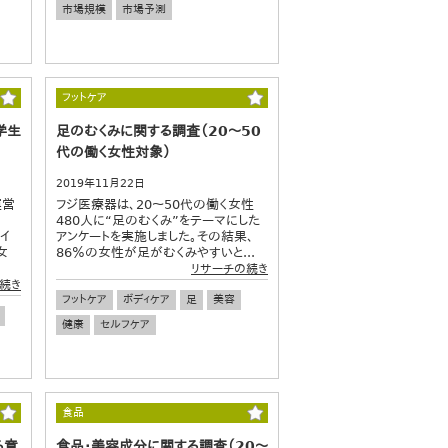
市場規模
市場予測
フットケア
学生
足のむくみに関する調査（20～50
代の働く女性対象）
2019年11月22日
運営
フジ医療器は、20～50代の働く女性
480人に“足のむくみ”をテーマにした
ヤイ
アンケートを実施しました。その結果、
女
86％の女性が足がむくみやすいと...
リサーチの続き
続き
フットケア
ボディケア
足
美容
健康
セルフケア
食品
る意
食品・美容成分に関する調査（20～