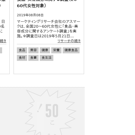
）
60代女性対象）
2019年08月08日
、日
マーケティングリサーチ会社のアスマー
0名
クは、全国20～60代女性に「食品・美
に
容成分に関するアンケート調査」を実
施。※調査日は2019年5月21日...
続き
リサーチの続き
ア
食品
美容
健康
栄養
健康食品
食材
食事
食生活