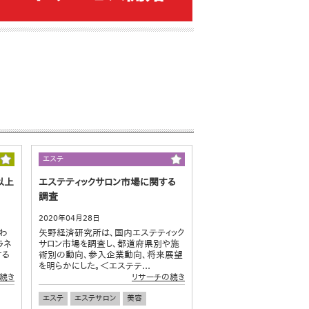
エステ
以上
エステティックサロン市場に関する
調査
2020年04月28日
わ
矢野経済研究所は、国内エステティック
ラネ
サロン市場を調査し、都道府県別や施
する
術別の動向、参入企業動向、将来展望
を明らかにした。＜エステテ...
続き
リサーチの続き
エステ
エステサロン
美容