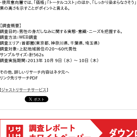
・使用意向層では、「価格」「トータルコスト」のほか、「しっかり染まらなさそ
果の高さを示すことがポイントと言える。
【調査概要】
調査目的：男性の身だしなみに関する実態・意識・ニーズを把握する。
調査方法：ＷＥＢ調査
調査エリア：首都圏(東京都、神奈川県、千葉県、埼玉県)
調査対象：上記地域居住の20～60代男性
サンプルサイズ：計562ｓ
調査実施期間：2013年 10月 9日 （水） ～ 10日 （木）
その他、詳しいリサーチ内容はネタ元へ
リンク先リサーチPDF
[
ジャストリサーチサービス
]