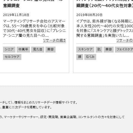
意識調査
識調査（20代～40代女性対象
2019年11月18日
2019年08月20日
マーケティングリサーチ会社のアスマー
イプサは、紫外線が強くなる時期に
クは、55～79歳男女を中心（比較対象
本人女性20代～40代の女性100
で30代・40代男女を回収）に「プレシニ
を対象に「スキンケアと顔デトックス
ア・シニア層の見た目への...
関する意識調査」を実施いたし...
リサーチの続き
リサーチの
シニア
中高年
見た目
美容
スキンケア
肌
美容
フェイスケ
セルフケア
顔
むくみ
ーチして）、情報をまとめたリサーチデータ情報サイトです。
、豊富に二次データを掲載しています。
の、マーケターやリサーチャー、研究・開発職、営業企画職、コンサルタントの方々を対象にして