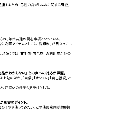
把握するため「男性の身だしなみに関する調査」
げられ、年代共通の関心事項となっている。
高く、利用アイテムとしては「洗顔料」が目立ってい
つ。50代では「育毛剤・養毛剤」の利用率が他の
・商品がわからない」 との声への対応が課題。
上記のほか、「自信」「オシャレ」「自己投資」と
と、戸惑いの様子も見受けられる。
が受容のポイント。
「ぜひ＋やや使ってみたい」との使用意向が約8割