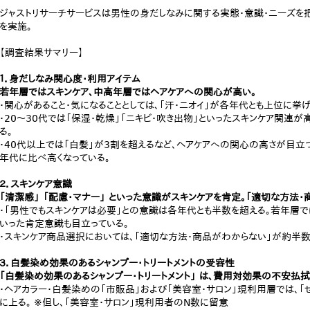
ジャストリサーチサービスは男性の身だしなみに関する実態・意識・ニーズを
を実施。
【調査結果サマリー】
１．身だしなみ関心度・利用アイテム
若年層ではスキンケア、中高年層ではヘアケアへの関心が高い。
・関心があること・気になることとしては、「汗・ニオイ」が各年代とも上位に挙
・20～30代では「保湿・乾燥」「ニキビ・吹き出物」といったスキンケア関連が
る。
・40代以上では「白髪」が3割を超えるなど、ヘアケアへの関心の高さが目立
年代に比べ高くなっている。
２．スキンケア意識
「清潔感」 「配慮・マナー」 といった意識がスキンケアを肯定。「適切な方法
・「男性でもスキンケアは必要」との意識は各年代とも半数を超える。若年層では
いった肯定意識も目立っている。
・スキンケア商品選択においては、「適切な方法・商品がわからない」が約半数
３．白髪染め効果のあるシャンプー・トリートメントの受容性
「白髪染め効果のあるシャンプー・トリートメント」 は、費用対効果の不安払拭
・ヘアカラー・白髪染めの「市販品」および「美容室・サロン」現利用層では、
に上る。 ※但し、「美容室・サロン」現利用者のN数に留意