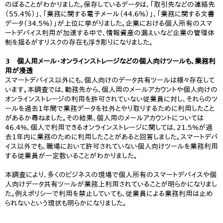
のぼることがわかりました。保存しているデータは、「取引先などの連絡先
（55.4％）」、「業務に関する電子メール（44.6%）」、「業務に関する文書
データ（34.5%）」が上位に挙がりました。企業における個人所有のスマ
ートデバイス利用が加速する中で、情報資産の漏えいなど企業の管理体
制を揺るがすリスクの存在も浮き彫りになりました。
3 個人用メール・オンラインストレージなどの個人向けツールも、業務利
用が浸透
スマートデバイス以外にも、個人向けのデータ共有ツールは様々存在して
います。本調査では、勤務先から、個人用のメールアカウントや個人向けの
オンラインストレージの利用を許可されていない従業員に対し、それらのツ
ールを過去1年間で業務データを社外とやり取りするために利用したこと
があるか尋ねました。その結果、個人用のメールアカウントについては
46.4%、個人で利用できるオンラインストレージに関しては、21.5%が過
去1年内に業務のために利用したことがあると回答しました。スマートデバ
イス以外でも、職場において許可されていない個人向けツールを業務利用
する従業員が一定数いることがわかりました。
本調査により、多くのビジネスの現場で個人所有のスマートデバイスや個
人向けデータ共有ツールが業務上利用されていることが明らかになりまし
た。例えポリシーで利用を禁止していても、従業員による業務利用は止め
られないという現状も明らかになりました。