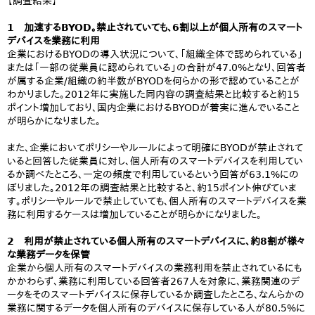
【調査結果】
1 加速するBYOD。禁止されていても、6割以上が個人所有のスマート
デバイスを業務に利用
企業におけるBYODの導入状況について、「組織全体で認められている」
または「一部の従業員に認められている」の合計が47.0%となり、回答者
が属する企業/組織の約半数がBYODを何らかの形で認めていることが
わかりました。2012年に実施した同内容の調査結果と比較すると約15
ポイント増加しており、国内企業におけるBYODが着実に進んでいること
が明らかになりました。
また、企業においてポリシーやルールによって明確にBYODが禁止されて
いると回答した従業員に対し、個人所有のスマートデバイスを利用してい
るか調べたところ、一定の頻度で利用しているという回答が63.1%にの
ぼりました。2012年の調査結果と比較すると、約15ポイント伸びていま
す。ポリシーやルールで禁止していても、個人所有のスマートデバイスを業
務に利用するケースは増加していることが明らかになりました。
2 利用が禁止されている個人所有のスマートデバイスに、約8割が様々
な業務データを保管
企業から個人所有のスマートデバイスの業務利用を禁止されているにも
かかわらず、業務に利用している回答者267人を対象に、業務関連のデ
ータをそのスマートデバイスに保存しているか調査したところ、なんらかの
業務に関するデータを個人所有のデバイスに保存している人が80.5%に