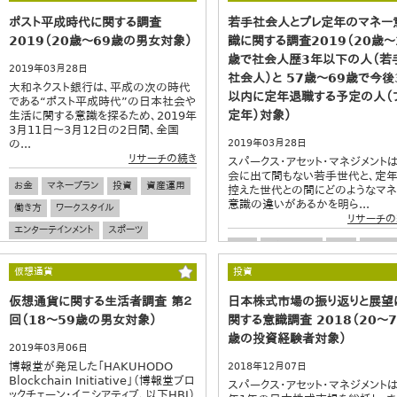
ポスト平成時代に関する調査
若手社会人とプレ定年のマネー
2019（20歳～69歳の男女対象）
識に関する調査2019（20歳～
歳で社会人歴3年以下の人（若
2019年03月28日
社会人）と 57歳～69歳で今後
大和ネクスト銀行は、平成の次の時代
以内に定年退職する予定の人（
である“ポスト平成時代”の日本社会や
定年）対象）
生活に関する意識を探るため、2019年
3月11日～3月12日の2日間、全国
の...
2019年03月28日
リサーチの続き
スパークス・アセット・マネジメントは
会に出て間もない若手世代と、定
お金
マネープラン
投資
資産運用
控えた世代との間にどのようなマ
意識の違いがあるかを明ら...
働き方
ワークスタイル
リサーチの
エンターテインメント
スポーツ
お金
マネープラン
投資
資産運
金銭感覚
若手社員
シニア
若
仮想通貨
投資
ワカモノ
仮想通貨に関する生活者調査 第２
日本株式市場の振り返りと展望
回（18～59歳の男女対象）
関する意識調査 2018（20～7
歳の投資経験者対象）
2019年03月06日
博報堂が発足した「HAKUHODO
2018年12月07日
Blockchain Initiative」（博報堂ブロ
スパークス・アセット・マネジメントは
ックチェーン・イニシアティブ、以下HBI）