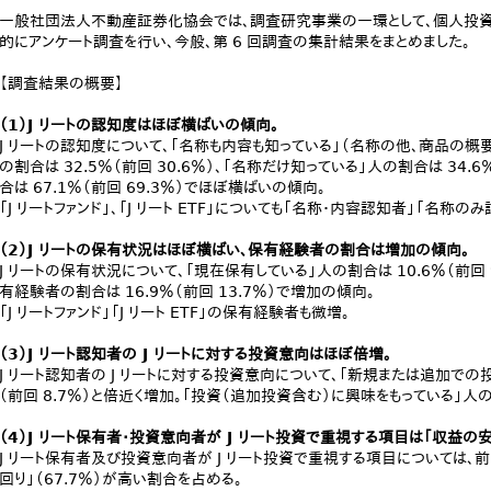
一般社団法人不動産証券化協会では、調査研究事業の一環として、個人投資家
的にアンケート調査を行い、今般、第 6 回調査の集計結果をまとめました。
【調査結果の概要】
（1）J リートの認知度はほぼ横ばいの傾向。
J リートの認知度について、「名称も内容も知っている」（名称の他、商品の
の割合は 32.5％（前回 30.6％）、「名称だけ知っている」人の割合は 34.
合は 67.1％（前回 69.3％）でほぼ横ばいの傾向。
「J リートファンド」、「J リート ETF」についても「名称・内容認知者」「名
（2）J リートの保有状況はほぼ横ばい、保有経験者の割合は増加の傾向。
J リートの保有状況について、「現在保有している」人の割合は 10.6％（前
有経験者の割合は 16.9％（前回 13.7％）で増加の傾向。
「J リートファンド」「J リート ETF」の保有経験者も微増。
（3）J リート認知者の J リートに対する投資意向はほぼ倍増。
J リート認知者の J リートに対する投資意向について、「新規または追加での
（前回 8.7％）と倍近く増加。「投資（追加投資含む）に興味をもっている」人の割
（4）J リート保有者・投資意向者が J リート投資で重視する項目は「収益の
J リート保有者及び投資意向者が J リート投資で重視する項目については、前
回り」（67.7％）が高い割合を占める。