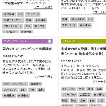
年1年の日本株式市場を総括し、ま
と博報堂金融マーケティングプロジ...
来年以降の見通しについて探るた
リサーチの続き
2018年11月21日～11月26...
リサーチの
仮想通貨
お金
フィンテック
投資
個人投資家
お金
金融テクノロジー
投資
資産運用
マネープラン
資産運用
ブロックチェーン
決済
電子決済
テクノロジー
市場規模
クラウドファンディング
ライフプラン
国内クラウドファンディング市場調査
未婚者の将来設計に関する意
査（20～30代未婚男女対象）
2018年12月03日
矢野経済研究所は、2017年度の国内
2018年11月14日
クラウドファンディング市場を調査し、市
グローバル・リンク・マネジメント
場規模（新規プロジェクト支援額）、新
（GLM）は、 東京都、愛知県、大阪
規支援プロジェクト件数、...
住む、未婚の男女600名を対象に、
リサーチの続き
婚者の将来設計に関する意識...
リサーチの
クラウドファンディング
資金調達
ライフプラン
老後
結婚
お金
ファイナンス
寄付
投資
金融
マネープラン
生涯設計
資産運用
市場規模
市場予測
貯蓄
貯金
投資
不安
終活