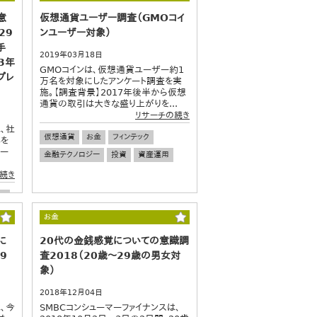
意
仮想通貨ユーザー調査（GMOコイ
29
ンユーザー対象）
手
2019年03月18日
3年
GMOコインは、仮想通貨ユーザー約1
プレ
万名を対象にしたアンケート調査を実
施。【調査背景】2017年後半から仮想
通貨の取引は大きな盛り上がりを...
リサーチの続き
、社
仮想通貨
お金
フィンテック
年を
ネー
金融テクノロジー
投資
資産運用
続き
用
者
お金
に
20代の金銭感覚についての意識調
9
査2018（20歳～29歳の男女対
象）
2018年12月04日
、今
SMBCコンシューマーファイナンスは、