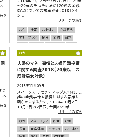
た、
2018年10月2日～3日の2日間、20歳
め、
～29歳の男女を対象に「20代の金銭
感覚についての意識調査2018」をイ
ン...
続き
リサーチの続き
お金
貯蓄
お小遣い
金銭感覚
マネープラン
投資
節約
給料
若者
ワカモノ
ライフプラン
収入
eスポーツ
デート
消費
お金
識調
夫婦のマネー事情と夫婦円満投資
に関する調査2018（20歳以上の
既婚男女対象）
2018年11月09日
府に
スパークス・アセット・マネジメントは、夫
「未
婦の金銭事情や投資に対する意識を
明らかにするため、2018年10月2日～
続き
10月3日の2日間、全国の20歳...
リサーチの続き
お金
マネープラン
貯蓄
貯金
投資
資産運用
へそくり
お小遣い
家計
給料
夫婦
結婚生活