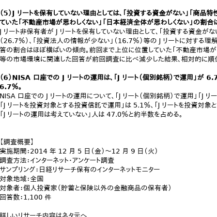
（5）J リートを保有していない理由としては、「投資する資金がない」「商品
ていた「不動産市場が思わしくない」「日本経済全体が思わしくない」の割合
J リート非保有者が J リートを保有していない理由として、「投資する資金がな
（26.7％）、「投資法人の情報が少ない」（16.7％）等の J リートに対す
答の割合はほぼ横ばいの傾向。前回まで上位に位置していた「不動産市場が思
等の市場環境に関連した回答が前回調査に比べ減少した結果、相対的に順
（6）NISA 口座での J リートの運用は、「J リート（個別銘柄）で運用」が 6
6.7％。
NISA 口座での J リートの運用について、「J リート（個別銘柄）で運用」「J 
「J リートを投資対象とする投資信託で運用」は 5.1％、「J リートを投資対
「J リートの運用は考えていない」人は 47.0％と約半数を占める。
【調査概要】
実施期間：2014 年 12 月 5 日（金）～12 月 9 日（火）
調査方法：インターネット・アンケート調査
サンプリング：日経リサーチ保有のインターネットモニター
対象地域：全国
対象者：個人投資家（貯蓄と保険以外の金融商品の保有者）
回答数：1,100 件
詳しいリサーチ内容はネタ元へ