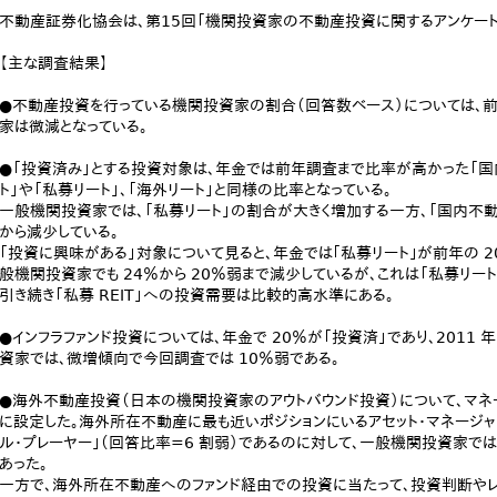
不動産証券化協会は、第15回「機関投資家の不動産投資に関するアンケート
【主な調査結果】
●不動産投資を行っている機関投資家の割合（回答数ベース）については、
家は微減となっている。
●「投資済み」とする投資対象は、年金では前年調査まで比率が高かった「国内不
ト」や「私募リート」、「海外リート」と同様の比率となっている。
一般機関投資家では、「私募リート」の割合が大きく増加する一方、「国内不動
から減少している。
「投資に興味がある」対象について見ると、年金では｢私募リート｣が前年の 2
般機関投資家でも 24％から 20％弱まで減少しているが、これは「私募リ
引き続き「私募 REIT」への投資需要は比較的高水準にある。
●インフラファンド投資については、年金で 20％が「投資済」であり、2011
資家では、微増傾向で今回調査では 10％弱である。
●海外不動産投資（日本の機関投資家のアウトバウンド投資）について、マネ
に設定した。海外所在不動産に最も近いポジションにいるアセット・マネージャ
ル・プレーヤー｣（回答比率=6 割弱）であるのに対して、一般機関投資家では
あった。
一方で、海外所在不動産へのファンド経由での投資に当たって、投資判断やレ