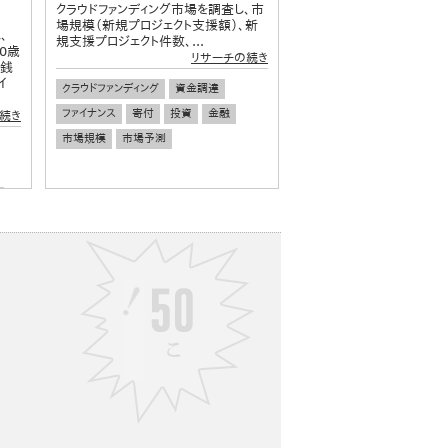
クラウドファンディング市場を調査し、市
場規模（新規プロジェクト支援額）、新
、
規支援プロジェクト件数、...
0歳
リサーチの続き
金銭
イ
クラウドファンディング
資金調達
ファイナンス
寄付
投資
金融
続き
市場規模
市場予測