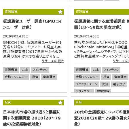
仮想通貨
仮想通貨
仮想通貨ユーザー調査（GMOコイ
仮想通貨に関する生活者調査 
ンユーザー対象）
回（18～59歳の男女対象）
2019年03月18日
2019年03月06日
GMOコインは、仮想通貨ユーザー約1
博報堂が発足した「HAKUHODO
万名を対象にしたアンケート調査を実
Blockchain Initiative」（博報
施。【調査背景】2017年後半から仮想
ックチェーン・イニシアティブ、以下HB
通貨の取引は大きな盛り上がりを...
と博報堂金融マーケティングプロジ..
リサーチの続き
リサーチの
仮想通貨
お金
フィンテック
仮想通貨
お金
フィンテック
金融テクノロジー
投資
資産運用
金融テクノロジー
投資
資産運用
ブロックチェーン
決済
電子決済
テクノロジー
市場規模
投資
お金
日本株式市場の振り返りと展望に
20代の金銭感覚についての意
関する意識調査 2018（20～79
査2018（20歳～29歳の男女
歳の投資経験者対象）
象）