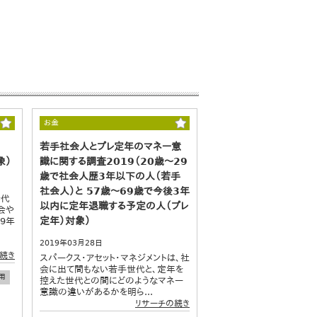
お金
若手社会人とプレ定年のマネー意
象）
識に関する調査2019（20歳～29
歳で社会人歴3年以下の人（若手
社会人）と 57歳～69歳で今後3年
時代
以内に定年退職する予定の人（プレ
会や
定年）対象）
9年
国
2019年03月28日
続き
スパークス・アセット・マネジメントは、社
会に出て間もない若手世代と、定年を
用
控えた世代との間にどのようなマネー
意識の違いがあるかを明ら...
リサーチの続き