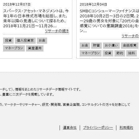
2018年12月07日
2018年12月04日
スパークス・アセット・マネジメントは、今
SMBCコンシューマーファイナンスは
年1年の日本株式市場を総括し、また、
2018年10月2日～3日の2日間、2
来年以降の見通しについて探るため、
～29歳の男女を対象に「20代の
2018年11月21日～11月26...
感覚についての意識調査2018」を
ン...
リサーチの続き
リサーチの
投資
個人投資家
お金
お金
貯蓄
お小遣い
金銭感覚
マネープラン
資産運用
マネープラン
投資
節約
給料
若者
ワカモノ
ライフプラン
収入
eスポーツ
デート
消費
ーチして）、情報をまとめたリサーチデータ情報サイトです。
、豊富に二次データを掲載しています。
の、マーケターやリサーチャー、研究・開発職、営業企画職、コンサルタントの方々を対象にして
運営会社
プライバシーポリシー
利用規約