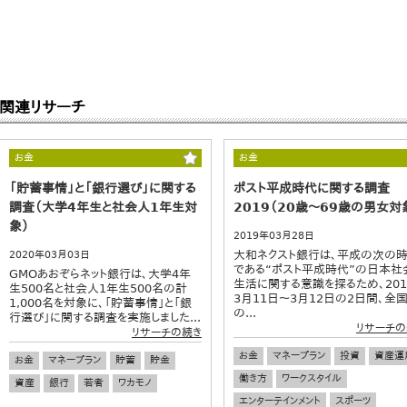
関連リサーチ
お金
お金
「貯蓄事情」と「銀行選び」に関する
ポスト平成時代に関する調査
調査（大学4年生と社会人1年生対
2019（20歳～69歳の男女対
象）
2019年03月28日
大和ネクスト銀行は、平成の次の
2020年03月03日
である“ポスト平成時代”の日本社
GMOあおぞらネット銀行は、大学4年
生活に関する意識を探るため、201
生500名と社会人1年生500名の計
3月11日～3月12日の2日間、全
1,000名を対象に、「貯蓄事情」と「銀
の...
行選び」に関する調査を実施しました...
リサーチの
リサーチの続き
お金
マネープラン
投資
資産運
お金
マネープラン
貯蓄
貯金
働き方
ワークスタイル
資産
銀行
若者
ワカモノ
エンターテインメント
スポーツ