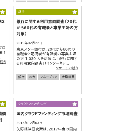
お金
マネープラン
投資
資産運用
金銭感覚
若手社員
シニア
若者
銀行
ワカモノ
第２
銀行に関する利用意向調査（20代
から60代の有職者と専業主婦の方
対象）
2019年02月22日
堂ブロ
東京スター銀行は、20代から60代の
I）
有職者と配偶者が有職者の専業主婦
.
の方 1,030 人を対象に、「銀行に関す
続き
る利用意向調査」（インターネッ...
リサーチの続き
銀行
お金
マネープラン
金融機関
クラウドファンディング
識調
国内クラウドファンディング市場調査
対
2018年12月03日
矢野経済研究所は、2017年度の国内