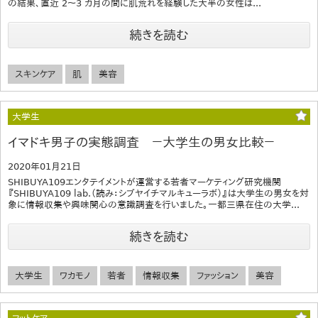
の結果、直近 2～3 カ月の間に肌荒れを経験した大半の女性は...
続きを読む
スキンケア
肌
美容
大学生
イマドキ男子の実態調査 －大学生の男女比較－
2020年01月21日
SHIBUYA109エンタテイメントが運営する若者マーケティング研究機関
『SHIBUYA109 lab.（読み：シブヤイチマルキューラボ）』は大学生の男女を対
象に情報収集や興味関心の意識調査を行いました。一都三県在住の大学...
続きを読む
大学生
ワカモノ
若者
情報収集
ファッション
美容