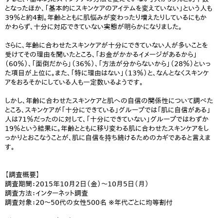
となったほか、「基本的にスキンケアのアイテムを変えていない」という人も
39％と約4割。年齢とともに肌悩みが変わったり増えたりしているにもか
かわらず、十分に対応できていない実態が明らかになりました。
さらに、年齢に合わせたスキンケアが十分にできていない人が多いことを
受けてその理由を聞いたところ、「お金がかかるイメージがあるから」
（60％）、「面倒だから」（36％）、「方法が分からないから」（28％）といっ
た項目が上位に。また、「特に理由はない」（13％）と、なんとなくスキンケ
アをおろそかにしている人も一定数いるようです。
しかし、年齢に合わせたスキンケアと肌への自信の関係性について調べた
ところ、スキンケアが「十分にできている」グループでは「肌に自信がある」
人は71％だったのに対して、「十分にできていない」グループではわずか
19％という結果に。年齢とともに移り変わる肌に合わせたスキンケアをし
っかりとおこなうことが、肌に自信を持ち続けるためのカギであると言えま
す。
【調査概要】
調査期間：2015年10月2日（金）～10月5日（月）
調査方法：インターネット調査
調査対象：20～50代の女性500名 ※年代ごとに均等割付