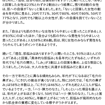
はじめに、「現在、自分の肌に自信はありますか？」と聞いたところ、「ある」
と回答した女性は23％とわずか2割台という結果に。残り約8割の女性
は、肌への自信が「ない」と答えました。また、「ない」と回答した女性の割
合を年代別に見ると、20代で71％、30代で80％、40代で80％、50代で
77％となり、20代でも7割以上の女性が、肌への自信を持てていないこと
が分かりました。
また、「自分よりも肌のきれいな女性をうらやましいと思ったことがある」人
が83％にのぼったほか、「自分よりも肌のきれいな男性をうらやましいと
思ったことがある」人も58％と約6割。肌は、同じ女性のみならず男性をも
うらやんでしまうポイントであるようです。
続いて、「現在、肌悩みはありますか？」と聞いたところ、93％とほとんどの
人が「ある」と回答。「具体的な肌悩み」を各年代にたずねると、いずれの
年代でも「毛穴の開き」、「しみ」が3割以上の回答を集め、上位5項目にも
入りました。これらは、大人の女性に共通する肌悩みだと言えます。
その一方で年代ごとに異なる傾向もみられ、年代が下になるほど「毛穴の
黒ずみ」、「にきび」の割合が高くなりました。特に20代では、「毛穴の黒ず
み」は58％と半数以上、「にきび」は46％と、いずれも約2人に1人が悩ん
でいるようです。一方、「ハリ・弾力のなさ」、「しわ」といった項目を選ぶ人
は、年代が上がるほど多くなり、50代では「ハリ・弾力のなさ」、「しわ」と答
えた人が、ともに40％に。年齢が上がるにつれて、肌悩みが局所的なもの
から肌全体の質感に変化している様子がうかがえます。