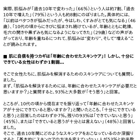
実際、肌悩みが「過去10年で変わった」（66％）という人は約7割、「過去
10年で増えた」（79％）という人も約8割にのぼりました。具体的には、
「以前はベタつきが悩みだったが、今はしわ、くすみがとても気になる」（46
歳）、「10代の頃からにきびに悩まされ続けているが、年齢とともに乾燥、
毛穴の開きや黒ずみも気になるようになってきた」（29歳）などの声があ
がっており、年齢を重ねるにつれて、肌悩みは“変わり”、そして“増える”こ
とが読みとれます。
■ 肌に自信を持つカギは「年齢に合わせたスキンケア」！ しかし、十分に
できている女性はわずか1割弱…
そこで女性たちに、肌悩みを解消するためのスキンケアについても質問し
ました。
まず、「肌悩みを解決するためには、年齢に合わせたスキンケアが必要だと
思いますか？」と質問すると、93％と大多数が「そう思う」と回答。
ところが、10代の頃から現在までを振り返って「年齢に合わせたスキンケ
アが十分にできていると思いますか？」と聞いたところ、「十分にできている
と思う」と回答したのはわずか7％。残りの93％は「できていないと思う」
（45％）、または「できていると思うが十分とは言えない」（48％）と回答し
ました。
そこで、過去10年間にどのようなスキンケアをおこなっているのか深掘り
すると、「基本的にスキンケアの方法を変えていない」人が53％と約半数