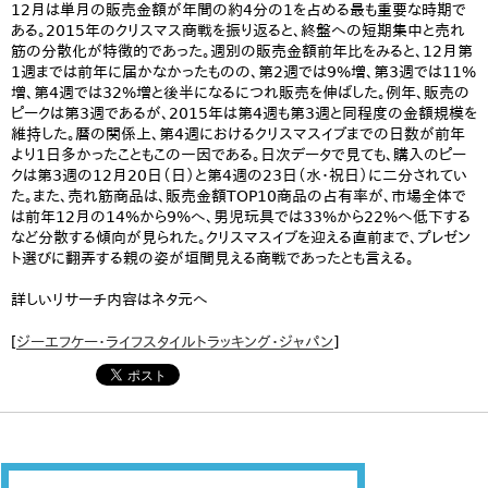
12月は単月の販売金額が年間の約4分の1を占める最も重要な時期で
ある。2015年のクリスマス商戦を振り返ると、終盤への短期集中と売れ
筋の分散化が特徴的であった。週別の販売金額前年比をみると、12月第
1週までは前年に届かなかったものの、第2週では9%増、第3週では11%
増、第4週では32%増と後半になるにつれ販売を伸ばした。例年、販売の
ピークは第3週であるが、2015年は第4週も第3週と同程度の金額規模を
維持した。暦の関係上、第4週におけるクリスマスイブまでの日数が前年
より1日多かったこともこの一因である。日次データで見ても、購入のピー
クは第3週の12月20日（日）と第4週の23日（水・祝日）に二分されてい
た。また、売れ筋商品は、販売金額TOP10商品の占有率が、市場全体で
は前年12月の14%から9%へ、男児玩具では33%から22%へ低下する
など分散する傾向が見られた。クリスマスイブを迎える直前まで、プレゼン
ト選びに翻弄する親の姿が垣間見える商戦であったとも言える。
詳しいリサーチ内容はネタ元へ
[
ジーエフケー・ライフスタイルトラッキング・ジャパン
]