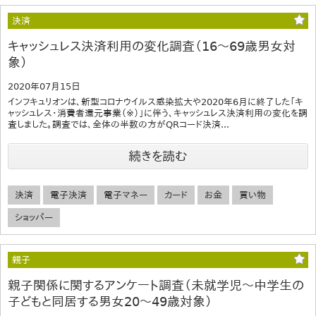
決済
キャッシュレス決済利用の変化調査（16～69歳男女対
象）
2020年07月15日
インフキュリオンは、新型コロナウイルス感染拡大や2020年6月に終了した「キ
ャッシュレス・消費者還元事業（※）」に伴う、キャッシュレス決済利用の変化を調
査しました。調査では、全体の半数の方がQRコード決済...
続きを読む
決済
電子決済
電子マネー
カード
お金
買い物
ショッパー
親子
親子関係に関するアンケート調査（未就学児～中学生の
子どもと同居する男女20～49歳対象）