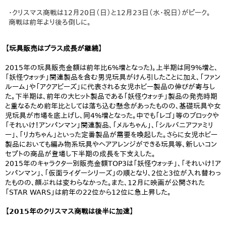
・クリスマス商戦は12月20日（日）と12月23日（水・祝日）がピーク。
商戦は前年より後ろ倒しに。
【玩具販売はプラス成長が継続】
2015年の玩具販売金額は前年比6%増となった)。上半期は同9%増と、
「妖怪ウォッチ」関連製品を含む男児玩具がけん引したことに加え、「ファン
ルーム」や「アクアビーズ」に代表される女児ホビー製品の伸びが寄与し
た。下半期は、前年の大ヒット製品である「妖怪ウォッチ」製品の発売時期
と重なるため前年比としては落ち込む懸念があったものの、基礎玩具や女
児玩具が市場を底上げし、同4%増となった。中でも「レゴ」等のブロックや
「それいけ！アンパンマン」関連製品、「メルちゃん」、「シルバニアファミリ
ー」、「リカちゃん」といった定番製品が需要を喚起した。さらに女児ホビー
製品においても編み物系玩具やヘアアレンジができる玩具等、新しいコン
セプトの商品が登場し下半期の成長を下支えした。
2015年のキャラクター別販売金額TOP3は「妖怪ウォッチ」、「それいけ！ア
ンパンマン」、「仮面ライダーシリーズ」の順となり、2位と3位が入れ替わっ
たものの、顔ぶれは変わらなかった。また、12月に映画が公開された
「STAR WARS」は前年の22位から12位に急上昇した。
【2015年のクリスマス商戦は後半に加速】