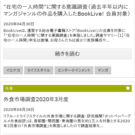
”在宅の一人時間”に関する意識調査（過去半年以内に
マンガジャンルの作品を購入したBookLive! 会員対象）
2020年04月30日
BookLiveは、運営する総合電子書籍ストア「BookLive!」の会員を対象に
「”在宅の一人時間”に関する意識調査」を実施しました。調査サマリー【1】「在
宅の一人時間」学生は激増、お母さんたちは減少！！家族構成や...
続きを読む
イエナカ
ライフスタイル
エンターテインメント
マンガ
外食
外食市場調査2020年3月度
2020年04月28日
リクルートライフスタイルの外食市場に関する調査・研究機関「ホットペッパーグ
ルメ外食総研」は、首都圏・関西圏・東海圏の男女約1万人を対象とする2020
年3月度の「外食市場調査」を実施しましたので調査結果を...