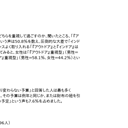
のどちらを重視して過ごすのか、聞いたところ、「『ア
という声は50.8％を数え、圧倒的な大差で「インド
ンスよく取り入れる「『アウトドア』と『インドア』は
見てみると、女性は「『アウトドア』重視型」（男性＝
』重視型」（男性＝58.1％、女性＝44.2％）とい
り変わらない予算」と回答した人は最も多く
数え、その予算は例年と同じか、または財布の紐を引
予定」という声も7.6％を占めました。
96人）