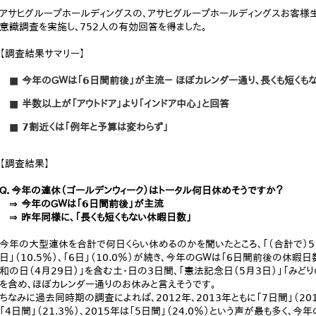
アサヒグループホールディングスの、アサヒグループホールディングスお客様生
意識調査を実施し、752人の有効回答を得ました。
【調査結果サマリー】
■ 今年のＧＷは「6日間前後」が主流－ ほぼカレンダー通り、長くも短くも
■ 半数以上が「アウトドア」より「インドア中心」と回答
■ 7割近くは「例年と予算は変わらず」
【調査結果】
Ｑ．今年の連休（ゴールデンウィーク）はトータル何日休めそうですか？
⇒ 今年のＧＷは「6日間前後」が主流
⇒ 昨年同様に、「長くも短くもない休暇日数」
今年の大型連休を合計で何日くらい休めるのかを聞いたところ、「（合計で）5日」
日」（10.5％）、「6日」（10.0％）が続き、今年のＧＷは「6日間前後の休暇
和の日（4月29日）」を含む土・日の3日間、「憲法記念日（5月3日）」「みどり
を含め、ほぼカレンダー通りのお休みと言えそうです。
ちなみに過去同時期の調査によれば、2012年、2013年ともに「7日間」（2012年
「4日間」（21.3％）、2015年は「5日間」（24.0％）という声が最も多く