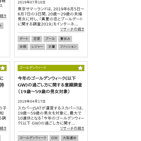
情報
2019年07月10日
ス
東京サマーランドは、2019年6月5日～
6月7日の3日間、20歳～29歳の未婚
続き
男女に対し、「真夏の恋とプールデート
に関する調査2019」をインターネ...
み
リサーチの続き
デート
恋愛
プール
夏休み
休暇
レジャー
水着
ファッション
ゴールデンウィーク
に
今年のゴールデンウィーク(以下
を持
GW)の過ごし方に関する意識調査
（19歳～59歳の男女対象）
2019年04月17日
の子
スカパーJSATが運営するスカパー！は、
令和
19歳～59歳の男女を対象に、最大で
る調
10連休となる「今年のゴールデンウィー
ク(以下 GW)の過ごし方に関す...
続き
リサーチの続き
ゴールデンウィーク
GW
大型連休