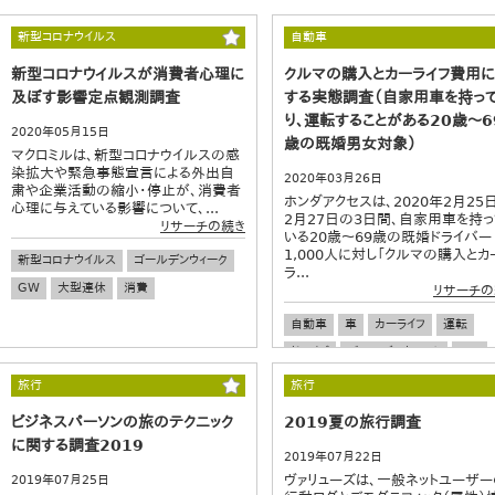
新型コロナウイルス
自動車
新型コロナウイルスが消費者心理に
クルマの購入とカーライフ費用
及ぼす影響定点観測調査
する実態調査（自家用車を持っ
り、運転することがある20歳～6
2020年05月15日
歳の既婚男女対象）
マクロミルは、新型コロナウイルスの感
染拡大や緊急事態宣言による外出自
2020年03月26日
粛や企業活動の縮小・停止が、消費者
ホンダアクセスは、2020年2月25
心理に与えている影響について、...
2月27日の3日間、自家用車を持っ
リサーチの続き
いる20歳～69歳の既婚ドライバー
1,000人に対し「クルマの購入とカ
新型コロナウイルス
ゴールデンウィーク
ラ...
GW
大型連休
消費
リサーチの
自動車
車
カーライフ
運転
ドライブ
ゴールデンウィーク
GW
大型連休
旅行
旅行
ビジネスパーソンの旅のテクニック
2019夏の旅行調査
に関する調査2019
2019年07月22日
ヴァリューズは、一般ネットユーザー
2019年07月25日