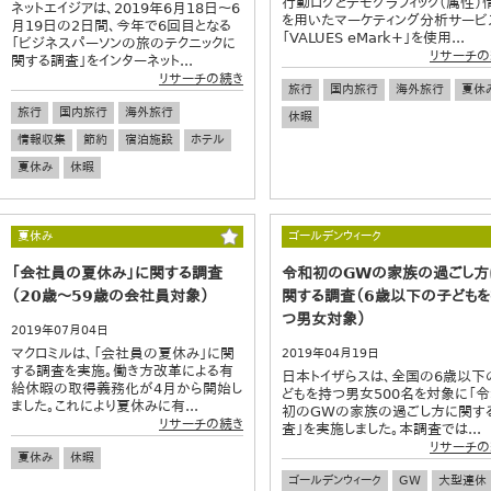
行動ログとデモグラフィック（属性）
ネットエイジアは、2019年6月18日～6
を用いたマーケティング分析サービ
月19日の2日間、今年で6回目となる
「VALUES eMark+」を使用...
「ビジネスパーソンの旅のテクニックに
リサーチの
関する調査」をインターネット...
リサーチの続き
旅行
国内旅行
海外旅行
夏休
旅行
国内旅行
海外旅行
休暇
情報収集
節約
宿泊施設
ホテル
夏休み
休暇
夏休み
ゴールデンウィーク
「会社員の夏休み」に関する調査
令和初のGWの家族の過ごし方
（20歳～59歳の会社員対象）
関する調査（6歳以下の子ども
つ男女対象）
2019年07月04日
マクロミルは、「会社員の夏休み」に関
2019年04月19日
する調査を実施。働き方改革による有
日本トイザらスは、全国の6歳以下
給休暇の取得義務化が4月から開始し
どもを持つ男女500名を対象に「
ました。これにより夏休みに有...
初のGWの家族の過ごし方に関す
リサーチの続き
査」を実施しました。本調査では...
リサーチの
夏休み
休暇
ゴールデンウィーク
GW
大型連休