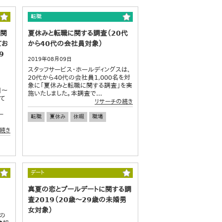
転職
に関
夏休みと転職に関する調査（20代
てお
から40代の会社員対象）
9
2019年08月09日
スタッフサービス・ホールディングスは、
20代から40代の会社員1,000名を対
象に「夏休みと転職に関する調査」を実
日～
施いたしました。本調査で...
て
リサーチの続き
ー
転職
夏休み
休暇
職場
続き
デート
真夏の恋とプールデートに関する調
査2019（20歳～29歳の未婚男
女対象）
の