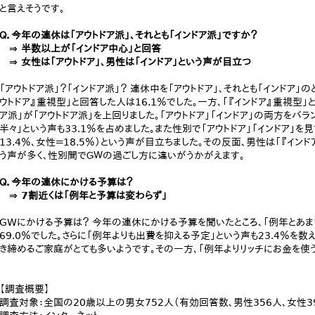
と言えそうです。
Ｑ．今年の連休は「アウトドア派」、それとも「インドア派」ですか？
⇒ 半数以上が「インドア中心」と回答
⇒ 女性は「アウトドア」、男性は「インドア」という声が目立つ
「アウトドア派」？「インドア派」？ 連休中を「アウトドア」、それとも「インドア」
ウトドア』重視型」と回答した人は16.1％でした。一方、「『インドア』重視型」
ア派」が「アウトドア派」を上回りました。「アウトドア」「インドア」の両方をバラ
半々」という声も33.1％を占めました。また性別で「アウトドア」「インドア」を
13.4％、女性＝18.5％）という声が目立ちました。その反面、男性は「『インドア
う声が多く、性別間でＧＷの過ごし方に違いがうかがえます。
Ｑ．今年の連休にかける予算は？
⇒ 7割近くは「例年と予算は変わらず」
GWにかける予算は？ 今年の連休にかける予算を聞いたところ、「例年とあま
69.0％でした。さらに「例年よりも出費を抑える予定」という声も23.4％を
き締めるご家庭がとても多いようです。その一方、「例年よりリッチにお金を使う
【調査概要】
調査対象：全国の20歳以上の男女752人（有効回答数、男性356人、女性3