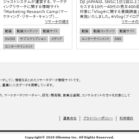
ジャストシステムが運営する、マーケテ
DJI JAPANは、SNSに1日1回以上
ィングリサーチに関する情報サイト
セスする10代～40代の男女400
「Marketing Research Camp（マー
対象に「Vlog※に関する意識調査
ケティング・リサーチ・キャンプ）...
実施いたしました。※Vlog（ブイログ）
リサーチの続き
リサーチの
動画
動画コンテンツ
動画サイト
動画
動画コンテンツ
動画サイト
SVOD
サブスクリプション
メディア
エンターテインメント
SNS
エンターテインメント
ーチして）、情報をまとめたリサーチデータ情報サイトです。
、豊富に二次データを掲載しています。
の、マーケターやリサーチャー、研究・開発職、営業企画職、コンサルタントの方々を対象にして
運営会社
プライバシーポリシー
利用規約
Copyright© 2026 Dilemma Inc. All Rights Reserved.