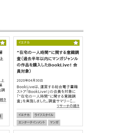
イエナカ
解
”在宅の一人時間”に関する意識調
上
査（過去半年以内にマンガジャンル
の作品を購入したBookLive! 会
員対象）
以上
2020年04月30日
第
BookLiveは、運営する総合電子書籍
法調
ストア「BookLive!」の会員を対象に
.
「”在宅の一人時間”に関する意識調
続き
査」を実施しました。調査サマリー【...
リサーチの続き
イエナカ
ライフスタイル
親
エンターテインメント
マンガ