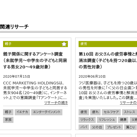
関連リサーチ
親子
疲労
親子関係に関するアンケート調査
第10回 お父さんの疲労事情と
（未就学児～中学生の子どもと同居
消法調査（子どもを持つ20歳以
する男女20～49歳対象）
の男性対象）
2020年07月15日
2020年06月10日
CCC MARKETING HOLDINGSは、
フジ医療器は、子どもを持つ20歳
未就学児～中学生の子どもと同居する
の男性を対象に「＜父の日企画＞
男女904名（20～49歳）に、インターネ
10回 お父さんの疲労事情と解消
ット上での意識調査「Tアンケート」に...
査」を実施いたしました。この調査..
リサーチの続き
リサーチの
親子
イエナカ
エンターテインメント
疲労
疲れ
セルフケア
ストレス
家族
リラックス
リフレッシュ
健康
父
パパ
父の日
プレゼント
肩こり
腰痛