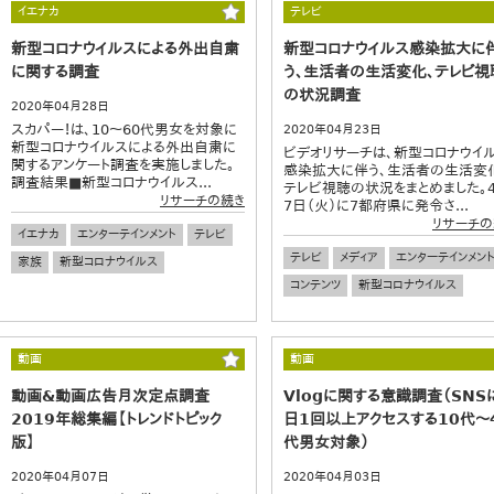
イエナカ
テレビ
新型コロナウイルスによる外出自粛
新型コロナウイルス感染拡大に
に関する調査
う、生活者の生活変化、テレビ視
の状況調査
2020年04月28日
スカパー！は、10～60代男女を対象に
2020年04月23日
新型コロナウイルスによる外出自粛に
ビデオリサーチは、新型コロナウイ
関するアンケート調査を実施しました。
感染拡大に伴う、生活者の生活変
調査結果■新型コロナウイルス...
テレビ視聴の状況をまとめました。
リサーチの続き
7日（火）に7都府県に発令さ...
リサーチの
イエナカ
エンターテインメント
テレビ
テレビ
メディア
エンターテインメン
家族
新型コロナウイルス
コンテンツ
新型コロナウイルス
動画
動画
動画&動画広告月次定点調査
Vlogに関する意識調査（SNS
2019年総集編【トレンドトピック
日1回以上アクセスする10代～
版】
代男女対象）
2020年04月07日
2020年04月03日