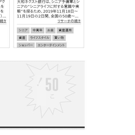
アク
大和ネクスト銀行は、シニア予備軍とシ
名を
ニアの“シニアライフに対する意識や実
」を
態”を探るため、2019年11月18日～
...
11月19日の2日間、全国の50歳～...
続き
リサーチの続き
シニア
中高年
お金
資産運用
資産
ライフスタイル
買い物
ショッパー
エンターテインメント