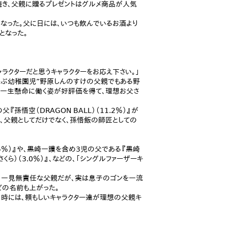
』が続き、父親に贈るプレゼントはグルメ商品が人気
気となった。父に日には、いつも飲んでいるお酒より
となった。
ラクターだと思うキャラクターをお応え下さい。」
嵐を呼ぶ幼稚園児”野原しんのすけの父親でもある野
に一生懸命に働く姿が好評価を得て、理想お父さ
孫悟空（DRAGON BALL）（11.2％）』が
、父親としてだけでなく、孫悟飯の師匠としての
5％）』や、黒崎一護を含め3児の父である『黒崎
くら）（3.0％）』、などの、「シングルファーザーキ
、一見無責任な父親だが、実は息子のゴンを一流
などの名前も上がった。
時には、頼もしいキャラクター達が理想の父親キ