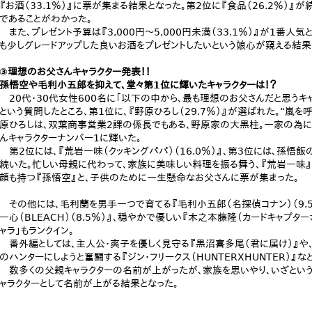
『お酒（33.1％）』に票が集まる結果となった。第2位に『食品（26.2％）
であることがわかった。
また、プレゼント予算は『3,000円～5,000円未満（33.1％）』が1番人
も少しグレードアップした良いお酒をプレゼントしたいという娘心が窺える結果
③理想のお父さんキャラクター発表！！
孫悟空や毛利小五郎を抑えて、堂々第1位に輝いたキャラクターは！？
20代・30代女性600名に「以下の中から、最も理想のお父さんだと思うキャ
という質問したところ、第1位に、『野原ひろし（29.7％）』が選ばれた。“
原ひろしは、双葉商事営業2課の係長でもある、野原家の大黒柱。一家の為
んキャラクターナンバー1に輝いた。
第2位には、『荒岩一味（クッキングパパ）（16.0％）』、第3位には、孫悟飯の父『
続いた。忙しい母親に代わって、家族に美味しい料理を振る舞う、『荒岩一味』
顔も持つ『孫悟空』と、子供のために一生懸命なお父さんに票が集まった。
その他には、毛利蘭を男手一つで育てる『毛利小五郎（名探偵コナン）（9.
一心（BLEACH）（8.5％）』、穏やかで優しい『木之本藤隆（カードキャプターさ
ャラ」もランクイン。
番外編としては、主人公・爽子を優しく見守る『黒沼喜多尾（君に届け）』や
のハンターにしようと奮闘する『ジン・フリークス（HUNTERXHUNTER）』
数多くの父親キャラクターの名前が上がったが、家族を思いやり、いざという
ャラクターとして名前が上がる結果となった。