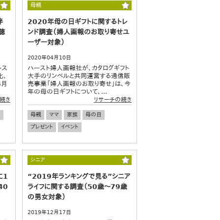
母親
伴
2020年母の日ギフトに関するトレ
聴
ンド調査（婦人画報のお取り寄せユ
ーザー対象）
2020年04月10日
ルス
ハースト婦人画報社が、カタログギフト
化、
大手のリンベルと共同運営する通信販
4月
売事業「婦人画報のお取り寄せ」は、今
年の母の日ギフトについて、...
続き
リサーチの続き
ト
母親
ママ
家族
母の日
プレゼント
イベント
シニア
に1
“2019年ランキングで見る”シニア
40
ライフに関する調査（50歳～79歳
の男女対象）
2019年12月17日