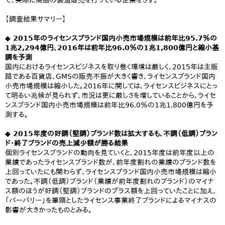
で、実際に商品の製造販売を行っている企業をさす。
【調査結果サマリー】
◆ 2015年のライセンスブランド国内小売市場規模は前年比95.7％の
1兆2,294億円、2016年は前年比96.0％の1兆1,800億円と縮小基
調を予測
国内におけるライセンスビジネスを取り巻く環境は厳しく、2015年は主販
路である百貨店、GMSの販売不振が大きく響き、ライセンスブランド国内
小売市場規模は縮小した。2016年に関しては、ライセンスビジネスにとっ
て明るい兆候が見られず、市況は更に厳しさを増していることから、ライセ
ンスブランド国内小売市場規模は前年比96.0％の1兆1,800億円を予
測する。
◆ 2015年度の好調（堅調）ブランド数は拡大するも、不調（低調）ブラン
ド・終了ブランドの売上減少額が勝る結果
個別ライセンスブランドの動向を見ていくと、2015年度は前年度以上の
業績であったライセンスブランド数が、前年度割れの業績のブランド数を
上回っていたにも関わらず、ライセンスブランド国内小売市場規模は縮小
であった。不調（低調）ブランド（業績が前年度割れのブランド）のマイナ
ス額のほうが好調（堅調）ブランドのプラス額を上回っていたことに加え、
「バーバリー」を筆頭としたライセンス事業終了ブランドによるマイナスの
影響が大きかったものとみる。