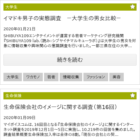
大学生
イマドキ男子の実態調査 －大学生の男女比較－
2020年01月21日
SHIBUYA109エンタテイメントが運営する若者マーケティング研究機関
『SHIBUYA109 lab.（読み：シブヤイチマルキューラボ）』は大学生の男女を対
象に情報収集や興味関心の意識調査を行いました。一都三県在住の大学...
続きを読む
大学生
ワカモノ
若者
情報収集
ファッション
美容
生命保険
生命保険会社のイメージに関する調査（第16回）
2020年01月09日
マイボイスコムは、16回目となる『生命保険会社のイメージ』に関するインター
ネット調査を2019年12月1日～5日に実施し、10,219件の回答を集めました。
調査結果概要生命保険加入率は全体の8割。「現在の会社との契...