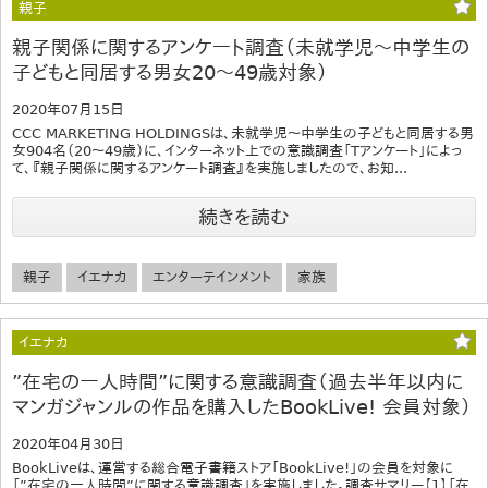
親子
親子関係に関するアンケート調査（未就学児～中学生の
子どもと同居する男女20～49歳対象）
2020年07月15日
CCC MARKETING HOLDINGSは、未就学児～中学生の子どもと同居する男
女904名（20～49歳）に、インターネット上での意識調査「Tアンケート」によっ
て、『親子関係に関するアンケート調査』を実施しましたので、お知...
続きを読む
親子
イエナカ
エンターテインメント
家族
イエナカ
”在宅の一人時間”に関する意識調査（過去半年以内に
マンガジャンルの作品を購入したBookLive! 会員対象）
2020年04月30日
BookLiveは、運営する総合電子書籍ストア「BookLive!」の会員を対象に
「”在宅の一人時間”に関する意識調査」を実施しました。調査サマリー【1】「在