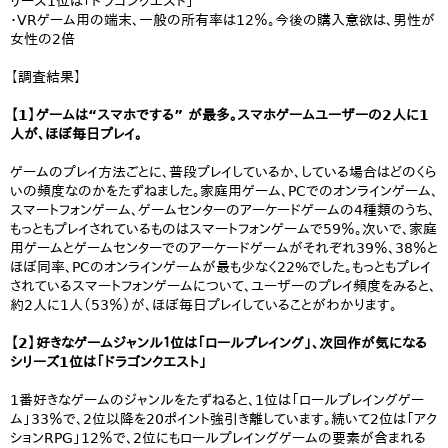
リーズ1位は「ドラゴンクエスト」
・VRゲーム用の端末、一般の所有率は12％。今後の購入意欲は、男性が
女性の2倍
【調査結果】
【1】ゲームは“スマホでする” が最多。スマホゲームユーザーの2人に1
人が、ほぼ毎日プレイ。
ゲームのプレイ方法ごとに、普段プレイしているか、している場合はどのくら
いの頻度なのかをたずねました。家庭用ゲーム、PCでのオンラインゲーム、
スマートフォンゲーム、ゲームセンターのアーケードゲームの4種類のうち、
もっともプレイされているものはスマートフォンゲームで59％。次いで、家庭
用ゲームとゲームセンターでのアーケードゲームがそれぞれ39％、38％と
ほぼ同率、PCのオンラインゲームが最も少なく22%でした。もっともプレイ
されているスマートフォンゲームについて、ユーザーのプレイ頻度をみると、
約2人に1人（53％）が、ほぼ毎日プレイしていることがわかります。
【2】好きなゲームジャンル１位は「ロールプレイング」、次回作が気になる
シリーズ1位は「ドラゴンクエスト」
1番好きなゲームのジャンルをたずねると、1位は「ロールプレイングゲー
ム」33％で、2位以降を20ポイント強引き離しています。続いて2位は「アク
ションRPG」12％で、2位にもロールプレイングゲームの要素が含まれる