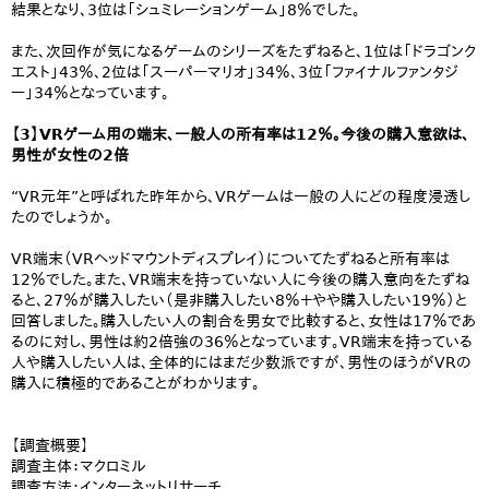
結果となり、3位は「シュミレーションゲーム」8％でした。
また、次回作が気になるゲームのシリーズをたずねると、1位は「ドラゴンク
エスト」43％、2位は「スーパーマリオ」34％、3位「ファイナルファンタジ
ー」34％となっています。
【3】VRゲーム用の端末、一般人の所有率は12％。今後の購入意欲は、
男性が女性の2倍
“VR元年”と呼ばれた昨年から、VRゲームは一般の人にどの程度浸透し
たのでしょうか。
VR端末（VRヘッドマウントディスプレイ）についてたずねると所有率は
12％でした。また、VR端末を持っていない人に今後の購入意向をたずね
ると、27％が購入したい（是非購入したい8％＋やや購入したい19％）と
回答しました。購入したい人の割合を男女で比較すると、女性は17％であ
るのに対し、男性は約2倍強の36％となっています。VR端末を持っている
人や購入したい人は、全体的にはまだ少数派ですが、男性のほうがVRの
購入に積極的であることがわかります。
【調査概要】
調査主体：マクロミル
調査方法：インターネットリサーチ