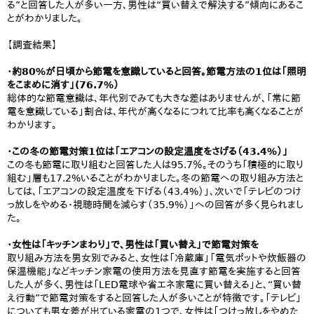
る”と回答した人が多い一方、男性は“買い替えで解決する”傾向にあるこ
とがわかりました。
【調査結果】
・約80%が日頃から節電を意識していると回答。節電方法の1位は「照明
をこまめに消す」(76.7%）
総体的な節電意識は、年代別でみても大きな差はありませんが、「常に節
電を意識している」割合は、年代が高くなるにつれて比率も高くなることが
わかります。
・この冬の節電対策1位は「エアコンの設定温度をさげる（43.4%）」
この冬も節電に取り組むと回答した人は95.7％。そのうち「積極的に取り
組む」層も17.2%いることがわかりました。冬の節電への取り組み方法と
しては、「エアコンの設定温度を下げる（43.4%）」、次いで「テレビのつけ
っ放しをやめる・視聴時間を減らす（35.9%）」への回答が多く見られまし
た。
・女性は「キッチンまわり」で、男性は「買い替え」で節電対策を
取り組み方法を男女別でみると、女性は「冷蔵庫」「電気ポットや炊飯器の
保温機能」などキッチン家電の使用方法を見直す節電を実施すると回答
した人が多く、男性は「LED電球や省エネ家電に買い替える」と、“買い替
え行動”で節電対策をすると回答した人が多いことが特徴です。「テレビ」
についても男女差が出ている家電の1つで、女性は「つけっ放しをやめた