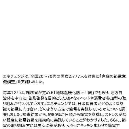
エネチェンジは、全国20～70代の男女2,777人を対象に「家庭の節電意
識調査」を実施しました。
毎年12月は、環境省が定める「地球温暖化防止月間」でもあり、地方自
治体を中心に、普及啓発を目的とした様々なイベントや消費者参加型の取
り組みが行われています。エネチェンジでは、日頃消費者がどのような意
識で節電に向き合い、どのような方法で節電を実践しているかについて調
査しました。調査結果から、約80%が日頃から節電を意識し、ストレスがな
い程度に節電行動を継続的に実践していることがわかりました。さらに、節
電の取り組み方には男女に差があり、女性は“キッチンまわりで節電す