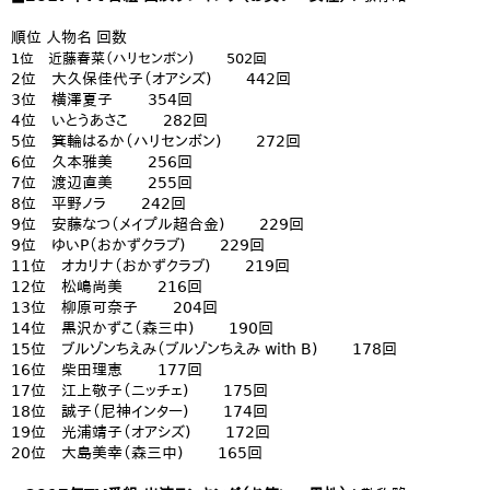
順位 人物名 回数
1位 近藤春菜（ハリセンボン) 502回
2位 大久保佳代子（オアシズ) 442回
3位 横澤夏子 354回
4位 いとうあさこ 282回
5位 箕輪はるか（ハリセンボン) 272回
6位 久本雅美 256回
7位 渡辺直美 255回
8位 平野ノラ 242回
9位 安藤なつ（メイプル超合金) 229回
9位 ゆいP（おかずクラブ) 229回
11位 オカリナ（おかずクラブ) 219回
12位 松嶋尚美 216回
13位 柳原可奈子 204回
14位 黒沢かずこ（森三中) 190回
15位 ブルゾンちえみ（ブルゾンちえみ with B) 178回
16位 柴田理恵 177回
17位 江上敬子（ニッチェ) 175回
18位 誠子（尼神インター) 174回
19位 光浦靖子（オアシズ) 172回
20位 大島美幸（森三中) 165回