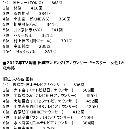
1位 国分太一（TOKIO) 663回
2位 林修 418回
3位 薬丸裕英 384回
4位 小山慶一郎（NEWS) 366回
5位 相葉雅紀（嵐) 341回
5位 井ノ原快彦（V6) 341回
7位 ハリー杉山 321回
8位 村上信五（関ジャニ∞) 301回
9位 高田純次 288回
10位 りゅうちぇる 283回
■2017年TV番組 出演ランキング（アナウンサー・キャスター 女性）
※
敬称略
順位 人物名 回数
1位 森富美（日本テレビアナウンサー) 636回
2位 大下容子（テレビ朝日アナウンサー) 506回
3位 宇賀なつみ（テレビ朝日アナウンサー) 455回
4位 高畑百合子（TBSテレビアナウンサー) 452回
5位 山本恵里伽（TBSテレビアナウンサー) 425回
6位 合原明子（NHKアナウンサー) 412回
7位 山崎夕貴（フジテレビアナウンサー) 410回
8位 水卜麻美（日本テレビアナウンサー) 384回
9位 新井恵理那 379回