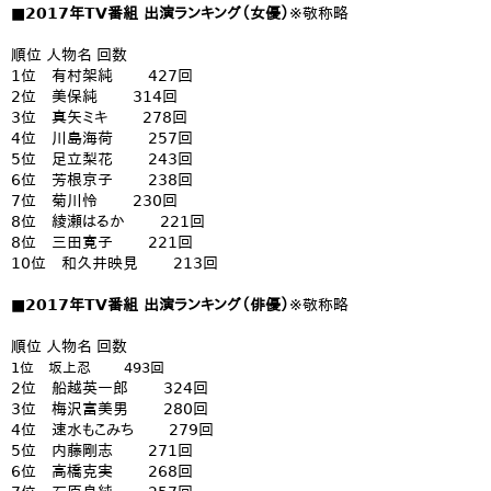
■2017年TV番組 出演ランキング（女優）
※敬称略
順位 人物名 回数
1位 有村架純 427回
2位 美保純 314回
3位 真矢ミキ 278回
4位 川島海荷 257回
5位 足立梨花 243回
6位 芳根京子 238回
7位 菊川怜 230回
8位 綾瀬はるか 221回
8位 三田寛子 221回
10位 和久井映見 213回
■2017年TV番組 出演ランキング（俳優）
※敬称略
順位 人物名 回数
1位 坂上忍 493回
2位 船越英一郎 324回
3位 梅沢富美男 280回
4位 速水もこみち 279回
5位 内藤剛志 271回
6位 高橋克実 268回