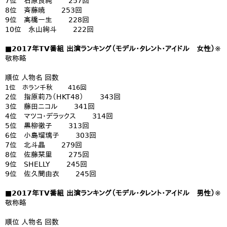
7位 石原良純 257回
8位 斉藤暁 253回
9位 高橋一生 228回
10位 永山絢斗 222回
■2017年TV番組 出演ランキング（モデル・タレント・アイドル 女性）
※
敬称略
順位 人物名 回数
1位 ホラン千秋 416回
2位 指原莉乃（HKT48） 343回
3位 藤田ニコル 341回
4位 マツコ・デラックス 314回
5位 黒柳徹子 313回
6位 小島瑠璃子 303回
7位 北斗晶 279回
8位 佐藤栞里 275回
9位 SHELLY 245回
9位 佐久間由衣 245回
■2017年TV番組 出演ランキング（モデル・タレント・アイドル 男性）
※
敬称略
順位 人物名 回数