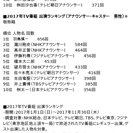
10位 桝田沙也香（テレビ朝日アナウンサー) 371回
■2017年TV番組 出演ランキング（アナウンサー・キャスター 男性）
※
敬称略
順位 人物名 回数
1位 羽鳥慎一 656回
2位 瀧川剛史（NHKアナウンサー) 584回
3位 高井正智（NHKアナウンサー) 464回
4位 伊藤利尋（フジテレビアナウンサー) 456回
5位 橋本大二郎 453回
6位 望月啓太（NHKアナウンサー) 433回
7位 佐々木亮太（テレビ朝日アナウンサー) 416回
8位 生田竜聖（フジテレビアナウンサー) 398回
9位 井上貴博（TBSテレビアナウンサー) 385回
10位 桝太一（日本テレビアナウンサー) 356回
■2017年TV番組 出演ランキング
・期間：2017年1月1日（日）～2017年11月30日（木）
・調査対象：NHK総合、日本テレビ、テレビ朝日、TBS、テレビ東京、フジテ
レビ（東京地区地上波キー局）で放送されたTV番組にレギュラー出演、ゲ
スト出演した人物を対象。