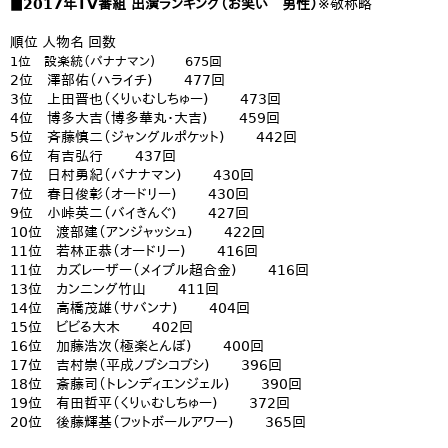
■2017年TV番組 出演ランキング（お笑い 男性）
※敬称略
順位 人物名 回数
1位 設楽統（バナナマン) 675回
2位 澤部佑（ハライチ) 477回
3位 上田晋也（くりぃむしちゅー) 473回
4位 博多大吉（博多華丸・大吉) 459回
5位 斉藤慎二（ジャングルポケット) 442回
6位 有吉弘行 437回
7位 日村勇紀（バナナマン) 430回
7位 春日俊彰（オードリー) 430回
9位 小峠英二（バイきんぐ) 427回
10位 渡部建（アンジャッシュ) 422回
11位 若林正恭（オードリー) 416回
11位 カズレーザー（メイプル超合金) 416回
13位 カンニング竹山 411回
14位 高橋茂雄（サバンナ) 404回
15位 ビビる大木 402回
16位 加藤浩次（極楽とんぼ) 400回
17位 吉村崇（平成ノブシコブシ) 396回
18位 斎藤司（トレンディエンジェル) 390回
19位 有田哲平（くりぃむしちゅー) 372回
20位 後藤輝基（フットボールアワー) 365回