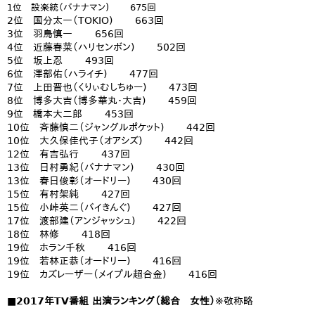
1位 設楽統（バナナマン) 675回
2位 国分太一（TOKIO) 663回
3位 羽鳥慎一 656回
4位 近藤春菜（ハリセンボン) 502回
5位 坂上忍 493回
6位 澤部佑（ハライチ) 477回
7位 上田晋也（くりぃむしちゅー) 473回
8位 博多大吉（博多華丸・大吉) 459回
9位 橋本大二郎 453回
10位 斉藤慎二（ジャングルポケット) 442回
10位 大久保佳代子（オアシズ) 442回
12位 有吉弘行 437回
13位 日村勇紀（バナナマン) 430回
13位 春日俊彰（オードリー) 430回
15位 有村架純 427回
15位 小峠英二（バイきんぐ) 427回
17位 渡部建（アンジャッシュ) 422回
18位 林修 418回
19位 ホラン千秋 416回
19位 若林正恭（オードリー) 416回
19位 カズレーザー（メイプル超合金) 416回
■2017年TV番組 出演ランキング（総合 女性）
※敬称略