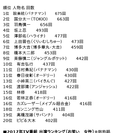
順位 人物名 回数
1位 設楽統（バナナマン) 675回
2位 国分太一（TOKIO) 663回
3位 羽鳥慎一 656回
4位 坂上忍 493回
5位 澤部佑（ハライチ) 477回
6位 上田晋也（くりぃむしちゅー) 473回
7位 博多大吉（博多華丸・大吉) 459回
8位 橋本大二郎 453回
9位 斉藤慎二（ジャングルポケット) 442回
10位 有吉弘行 437回
11位 日村勇紀（バナナマン) 430回
11位 春日俊彰（オードリー) 430回
13位 小峠英二（バイきんぐ) 427回
14位 渡部建（アンジャッシュ) 422回
15位 林修 418回
16位 若林正恭（オードリー) 416回
16位 カズレーザー（メイプル超合金) 416回
18位 カンニング竹山 411回
19位 高橋茂雄（サバンナ) 404回
20位 ビビる大木 402回
■2017年TV番組 出演ランキング（お笑い 女性）
※敬称略