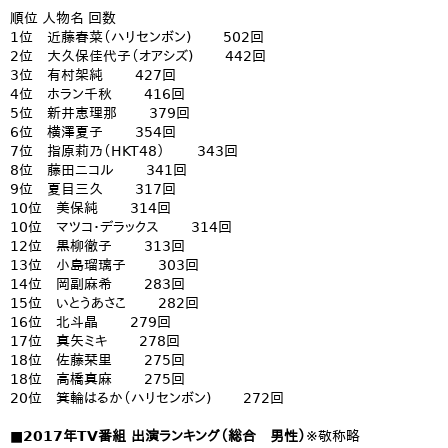
順位 人物名 回数
1位 近藤春菜（ハリセンボン) 502回
2位 大久保佳代子（オアシズ) 442回
3位 有村架純 427回
4位 ホラン千秋 416回
5位 新井恵理那 379回
6位 横澤夏子 354回
7位 指原莉乃（HKT48） 343回
8位 藤田ニコル 341回
9位 夏目三久 317回
10位 美保純 314回
10位 マツコ・デラックス 314回
12位 黒柳徹子 313回
13位 小島瑠璃子 303回
14位 岡副麻希 283回
15位 いとうあさこ 282回
16位 北斗晶 279回
17位 真矢ミキ 278回
18位 佐藤栞里 275回
18位 高橋真麻 275回
20位 箕輪はるか（ハリセンボン) 272回
■2017年TV番組 出演ランキング（総合 男性）
※敬称略