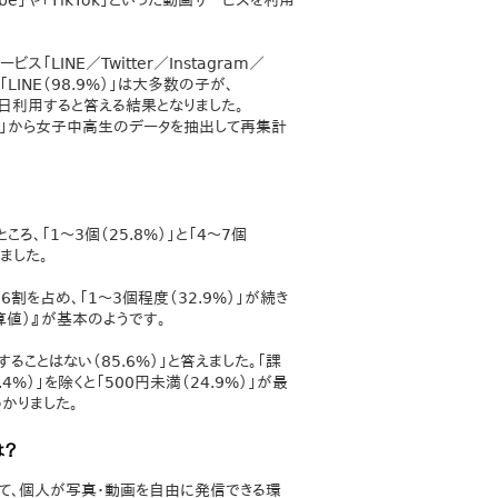
e」や「TikTok」といった動画サービスを利用
LINE／Twitter／Instagram／
LINE（98.9%）」は大多数の子が、
の子が毎日利用すると答える結果となりました。
17」から女子中高生のデータを抽出して再集計
、「1～3個（25.8%）」と「4～7個
ました。
6割を占め、「1～3個程度（32.9%）」が続き
算値）』が基本のようです。
ることはない（85.6%）」と答えました。「課
%）」を除くと「500円未満（24.9%）」が最
わかりました。
は？
を通じて、個人が写真・動画を自由に発信できる環