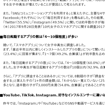
ポイント以上増加する結果となりました。「動画アプリ」については、「YouTub
する女子中高生が増えていることが要因として考えられます。
また、「SNS/コミュニケーションアプリを利用する」と答えた子に、主要な4サービス「
Facebook」それぞれについて「毎日利用するか」を尋ねました。その結果、「
「Twitter（55.5%）」「Instagram（49.5%）」に関しては約半数
（※）2017年9月28日発表「10代女子のスマホアプリに関する調査20
■毎日起動するアプリの数は「4～10個程度」が多い
続いて、「スマホアプリ」について女子中高生に調査しました。
まず、「直近半年以内に新しくインストールしたアプリの数」について聞いたところ
（23.4%）」に回答が集まり、『1～7個（49.2%、合算値）』が約半数を占め
また、「毎日起動するアプリの数」については、「4～10個程度（60.0%）」が
ました。女子中高生が毎日起動するアプリの数は『10個以内（92.9%、合
さらに、「アプリに課金することはあるか」については、8割超の子が「課金をす
金する」と答えた子の「1ヶ月の課金額」は、「わからない・覚えていない（25.4
多となり、過半数の子が『3,000円未満（54.8%、合算値）』であることが
■YouTube、TikTok、Instagram、好きなインフルエンサーに違い
昨今では、「Instagram」や「YouTube」などのSNSや動画サービス