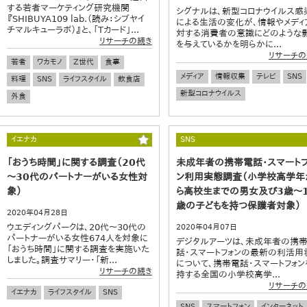
する若者マーケティング研究機関
シグナルは、新型コロナウイルス感
『SHIBUYA109 lab.（読み：シブヤイ
による生活の変化が、情報やメディ
チマルキューラボ）』と、「Tカード」...
対する消費者の意識にどのような
リサーチの続き
を与えているかを明らかに...
リサーチの
若者
ワカモノ
Z世代
食事
メディア
情報収集
テレビ
SNS
料理
SNS
ライフスタイル
飲食店
新型コロナウイルス
外食
イエナカ
SNS
「おうち時間」に関する調査（20代
未成年者の携帯電話・スマートフ
～30代のパートナーがいる女性対
ン利用実態調査（小学校高学年
象）
ら高校生までの男女及び3歳～
歳の子どもを持つ保護者対象）
2020年04月28日
ウエディングパークは、20代～30代の
2020年04月07日
パートナーがいる女性674人を対象に
デジタルアーツは、未成年者の携
「おうち時間」に関する調査を実施いた
話・スマートフォンの最新の利活用
しました。調査サマリー・「新...
について、携帯電話・スマートフォン
リサーチの続き
持する全国の小学校高学...
リサーチの
イエナカ
ライフスタイル
SNS
SNS
スマートフォン
インターネット