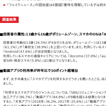
「フェイクニュース」の認知度は6割超！意味を理解している子は約
調査結果
■回答者の属性:13歳から16歳がボリュームゾーン、スマホのOSは「iO
回答者の年齢は13歳（26.5%）が4分の1を占め、ボリュームゾーンは13
（61.1%）」が「高校生（38.9%）」を上回っています。また、利用しているスマ
「Android（47.6%）」がほぼ同数となりました。
利用しているスマホの通信キャリアについては、「docomo（37.0%）」「au(24.
安SIM・格安スマホ（5.8%）」は1割以下となりました。
■動画アプリの利用率が昨年比で10ポイント超増加
まず、女子中高生に「スマホアプリを利用するかどうか」を聞いたところ、ほと
ました。
「利用するスマホアプリのジャンル」については、「SNS/コミュニケーションア
加工アプリ（86.7%）」「動画アプリ（84.8%）」が8割を超える結果とな
すると、「天気アプリ（2018年：36.2%、2017年：25.6%）」と「動画アプリ（