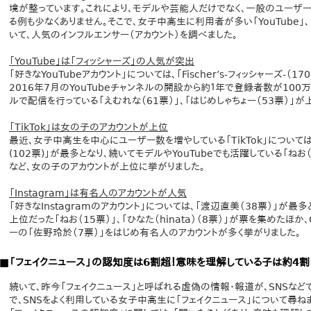
境が整っています。これにより、モデルや芸能人だけでなく、一般のユーザ
る例も少なくありません。そこで、女子中高生に利用者が多い「YouTube」、「Ti
いて、人気のインフルエンサー（アカウント）を調べました。
「YouTube」は「フィッシャーズ」の人気が突出
「好きなYouTubeアカウント」については、「Fischer’s-フィッシャーズ-
2016年7月のYouTubeチャンネルの開設から約１年で登録者数が100万
ルで配信を行っている「えむれな（61票）」、「はじめしゃちょー（53票）」が
「TikTok」は女の子のアカウントが上位
最近、女子中高生を中心にユーザー数を増やしている「TikTok」については、
(102票)」が最多となり、続いてモデルやYouTubeでも活躍している「ねお（7
など、女の子のアカウントが上位に挙がりました。
「Instagram」は有名人のアカウントが人気
「好きなInstagramのアカウント」については、「渡辺直美（38票）」が最多と
上位だった「ねお（15票）」、「ひなた（hinata）（8票）」が票を集めたほか、GEN
ーの「佐野玲於（7票）」をはじめ有名人のアカウントが多く挙がりました。
■「フェイクニュース」の認知度は6割超！意味を理解している子は約4割
続いて、昨今「フェイクニュース」と呼ばれる虚偽の情報・報道が、SNSなど
で、SNSをよく利用している女子中高生に「フェイクニュース」について尋ね