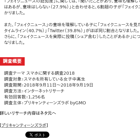
「フェイクニュースの認知度」に関しては、「聞いたことがあり、意味も理解して
はあるが、意味はしらない（27.9%）」と合わせると、6割超の子が「フェイ
かりました。
また、「フェイクニュース」の意味を理解している子に「フェイクニュースを見たこ
タイムライン（40.7%）」「Twitter（39.8%）」がほぼ同じ割合となりました。
さらに、「フェイクニュースを実際に投稿（シェア含む）したことがあるか」につい
なりました。
調査概要
調査テーマ スマホに関する調査2018
調査対象：スマホを所有している女子中高生
調査期間：2018年9月11日～2018年9月19日
調査方法：インターネットリサーチ
有効回答数：1,256名
調査主体：プリキャンティーンズラボ byGMO
詳しいリサーチ内容はネタ元へ
[
プリキャンティーンズラボ
]