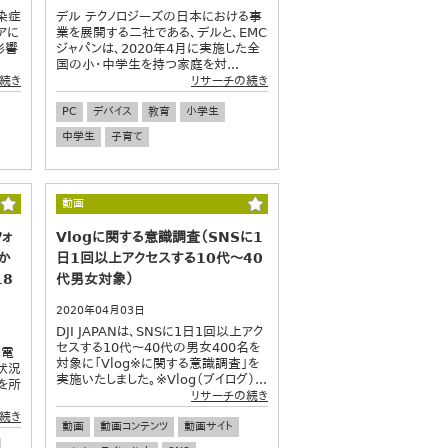
染症
デル テクノロジーズの日本における事
アに
業を展開する二社である、デルと、EMC
影響
ジャパンは、2020年4月に実施した全
国の小・中学生を持つ家庭を対...
続き
リサーチの続き
PC
デバイス
教育
小学生
中学生
子育て
動画
ォ
Vlogに関する意識調査（SNSに1
か
日1回以上アクセスする10代～40
18
代男女対象）
2020年04月03日
DJI JAPANは、SNSに1日1回以上アク
セスする10代～40代の男女400名を
帯電
対象に「Vlog※に関する意識調査」を
状況
実施いたしました。※Vlog（ブイログ）...
を所
リサーチの続き
続き
動画
動画コンテンツ
動画サイト