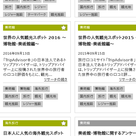
旅行
国内旅行
レジャー
国内旅行
旅行
観光
観光地
レジャー施設
テーマパーク
観光施設
レジャー施設
遊園地
美術館
博物館
水族館
美術館
美術館
動物園
ミュージアム
口コミ
世界の人気観光スポット 2016 ～
世界の人気観光スポット2015 
クチコミ
都市
博物館・美術館編～
博物館・美術館編～
2016年09月13日
2015年09月15日
「TripAdvisor®」の日本法人であるト
旅行口コミサイト「TripAdvisor®
リップアドバイザーは、トリップアドバイ
日本法人であるトリップアドバイザ
ザー上に投稿された世界中の旅行者
は、トリップアドバイザー上に投稿
の口コミ評価をもとに、観光...
た世界中の旅行者の口コミ評...
リサーチの続き
リサーチの
美術館
博物館
海外旅行
美術館
博物館
海外旅行
国内旅行
旅行
観光
観光地
国内旅行
旅行
観光
観光地
観光施設
レジャー施設
観光施設
レジャー施設
海外旅行
美術館
日本人に人気の海外観光スポット
美術館・博物館に関するアンケー