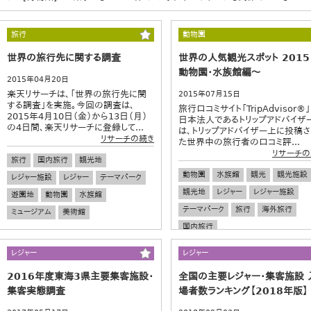
旅行
動物園
世界の旅行先に関する調査
世界の人気観光スポット 2015
動物園・水族館編～
2015年04月20日
楽天リサーチは、「世界の旅行先に関
2015年07月15日
する調査」を実施。今回の調査は、
旅行口コミサイト「TripAdvisor®
2015年4月10日（金）から13日（月）
日本法人であるトリップアドバイザ
の4日間、楽天リサーチに登録して...
は、トリップアドバイザー上に投稿
リサーチの続き
た世界中の旅行者の口コミ評...
リサーチの
旅行
国内旅行
観光地
動物園
水族館
観光
観光施設
レジャー施設
レジャー
テーマパーク
観光地
レジャー
レジャー施設
遊園地
動物園
水族館
テーマパーク
旅行
海外旅行
ミュージアム
美術館
国内旅行
レジャー
レジャー
2016年度東海3県主要集客施設・
全国の主要レジャー・集客施設 
集客実態調査
場者数ランキング【2018年版】