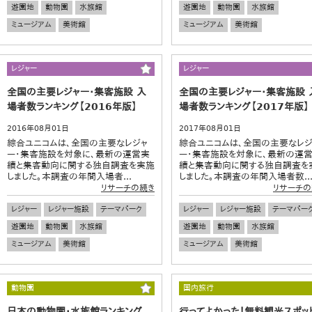
遊園地
動物園
水族館
遊園地
動物園
水族館
ミュージアム
美術館
ミュージアム
美術館
レジャー
レジャー
全国の主要レジャー・集客施設 入
全国の主要レジャー・集客施設 
場者数ランキング【2016年版】
場者数ランキング【2017年版】
2016年08月01日
2017年08月01日
綜合ユニコムは、全国の主要なレジャ
綜合ユニコムは、全国の主要なレジ
ー・集客施設を対象に、最新の運営実
ー・集客施設を対象に、最新の運
績と集客動向に関する独自調査を実施
績と集客動向に関する独自調査を
しました。本調査の年間入場者...
しました。本調査の年間入場者数..
リサーチの続き
リサーチの
レジャー
レジャー施設
テーマパーク
レジャー
レジャー施設
テーマパー
遊園地
動物園
水族館
遊園地
動物園
水族館
ミュージアム
美術館
ミュージアム
美術館
動物園
国内旅行
日本の動物園・水族館ランキング
行ってよかった！無料観光スポッ