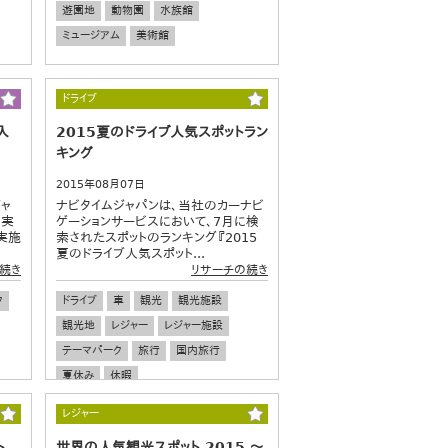
遊園地
動物園
水族館
ミュージアム
美術館
ドライブ
入
2015夏のドライブ人気スポットラン
キング
2015年08月07日
ャ
ナビタイムジャパンは、当社のカーナビ
営実
ゲーションサービスにおいて、7月に検
実施
索されたスポットのランキング『2015
.
夏のドライブ人気スポット...
続き
リサーチの続き
ク
ドライブ
車
観光
観光施設
観光地
レジャー
レジャー施設
テーマパーク
旅行
国内旅行
夏休み
休暇
レジャー
ト
世界の人気観光スポット 2015 ～