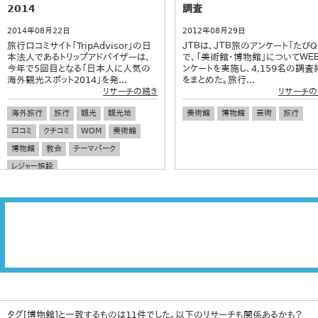
2014
調査
2014年08月22日
2012年08月29日
旅行口コミサイト「TripAdvisor」の日
ＪＴＢは、ＪＴＢ旅のアンケート「たびＱ
本法人であるトリップアドバイザーは、
で、「美術館・博物館」についてＷＥ
今年で5回目となる「日本人に人気の
ンケートを実施し、4,159名の調査
海外観光スポット2014」を発...
をまとめた。旅行...
リサーチの続き
リサーチの
海外旅行
旅行
観光
観光地
美術館
博物館
芸術
旅行
口コミ
クチコミ
WOM
美術館
博物館
教会
テーマパーク
レジャー施設
タグ[博物館]と一致するものは11件でした。以下のリサーチも関係あるかも？