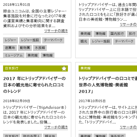
トリップアドバイザーは、過去1年間
2018年11月01日
リップアドバイザー上に日本語で投
綜合ユニコムは、全国の主要レジャー・
された口コミをもとに「旅好きが選
集客施設を対象に行なった２０１７年度
日本の美術館・博物館ラン...
の運営実績と集客動向に関する調査
リサーチの
資料およびその分析結果をま...
リサーチの続き
美術館
博物館
国内旅行
旅行
レジャー
レジャー施設
テーマパーク
観光
レジャー施設
テーマパーク
遊園地
動物園
水族館
ミュージアム
美術館
博物館
日本旅行
美術館
2017 年にトリップアドバイザーの
トリップアドバイザーの口コミで
日本の観光地に寄せられた口コミ
世界の人気博物館・美術館
のトレンド
2017」
2018年02月09日
2017年10月05日
トリップアドバイザー（TripAdvisor®）
トリップアドバイザーは、サイト上に
は、2017 年にトリップアドバイザーの
された世界中の旅行者の口コミ評
日本の観光地に寄せられた口コミのト
もとに博物館・美術館をランキング
レンドを発表しました。投稿...
た、「トリップアドバイ...
リサーチの続き
リサーチの
日本旅行
訪日外国人
観光地
美術館
博物館
海外旅行