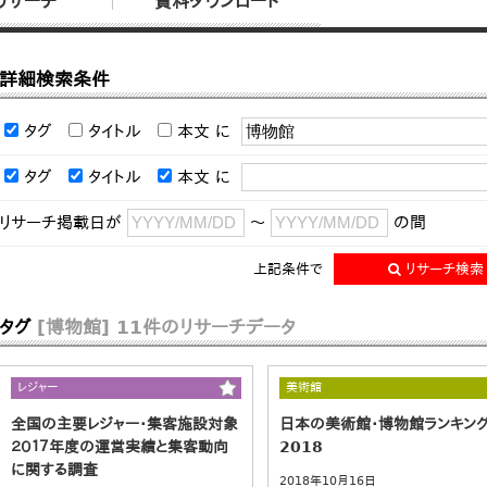
リサーチ
資料ダウンロード
詳細検索条件
タグ
タイトル
本文
に
タグ
タイトル
本文
に
リサーチ掲載日が
～
の間
上記条件で
リサーチ検索
タグ
[博物館]
11件のリサーチデータ
レジャー
美術館
全国の主要レジャー・集客施設対象
日本の美術館・博物館ランキン
２０１７年度の運営実績と集客動向
2018
に関する調査
2018年10月16日