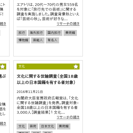
にト
エアトリは、20代～70代の男女559名
稿
を対象に「旅行先での芸術」に関する
ぶ！
調査を実施しました。調査背景秋といえ
ば「芸術の秋」。芸術が好きな...
続き
リサーチの続き
旅行
海外旅行
国内旅行
美術館
博物館
芸能人
有名人
文化
選ぶ
文化に関する世論調査（全国18歳
以上の日本国籍を有する者対象）
2016年11月21日
内閣府大臣官房政府広報室は、「文化
に関する世論調査」を発表。調査対象：
投稿
全国18歳以上の日本国籍を有する者
価を
3,000人【調査結果】１ 文化...
化し
リサーチの続き
続き
文化
芸術
日本文化
美術館