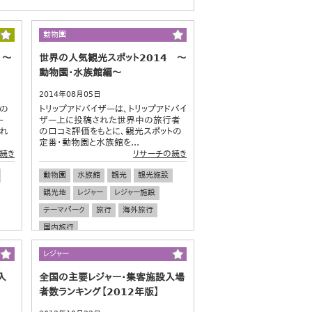
動物園
 ～
世界の人気観光スポット2014 ～
動物園・水族館編～
2014年08月05日
」の
トリップアドバイザーは、トリップアドバイ
ー
ザー上に投稿された世界中の旅行者
され
の口コミ評価をもとに、観光スポットの
定番・動物園と水族館を...
続き
リサーチの続き
動物園
水族館
観光
観光施設
観光地
レジャー
レジャー施設
テーマパーク
旅行
海外旅行
国内旅行
レジャー
入
全国の主要レジャー・集客施設入場
者数ランキング【2012年版】