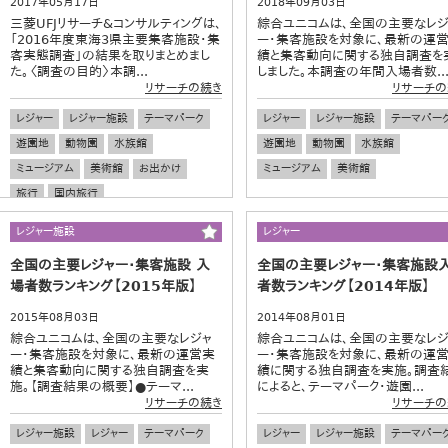
2017年05月17日
2018年09月03日
三菱UFJリサーチ&コンサルティングは、
綜合ユニコムは、全国の主要なレジ
「2016年度東海3県主要集客施設・集
ー・集客施設を対象に、最新の運
客実態調査」の結果を取りまとめまし
績と集客動向に関する独自調査を
た。〈調査の目的〉本調...
しました。本調査の年間入場者数..
リサーチの続き
リサーチの
レジャー
レジャー施設
テーマパーク
レジャー
レジャー施設
テーマパー
遊園地
動物園
水族館
遊園地
動物園
水族館
ミュージアム
美術館
お出かけ
ミュージアム
美術館
旅行
国内旅行
レジャー施設
レジャー
全国の主要レジャー・集客施設 入
全国の主要レジャー・集客施設
場者数ランキング【2015年版】
者数ランキング【2014年版】
2015年08月03日
2014年08月01日
綜合ユニコムは、全国の主要なレジャ
綜合ユニコムは、全国の主要なレジ
ー・集客施設を対象に、最新の運営実
ー・集客施設を対象に、最新の運
績と集客動向に関する独自調査を実
績に関する独自調査を実施。調査
施。【調査結果の概要】●テーマ...
によると、テーマパーク・遊園...
リサーチの続き
リサーチの
レジャー施設
レジャー
テーマパーク
レジャー
レジャー施設
テーマパー