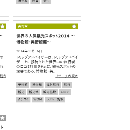
博物館
映画
寄付
美術館
～
世界の人気観光スポット2014 ～
博物館・美術館編～
2014年09月16日
」の
トリップアドバイザーは、トリップアドバイ
ー
ザー上に投稿された世界中の旅行者
され
の口コミ評価をもとに、観光スポットの
定番である、博物館・美...
続き
リサーチの続き
美術館
博物館
海外旅行
旅行
観光
観光地
観光施設
口コミ
クチコミ
WOM
レジャー施設
ト