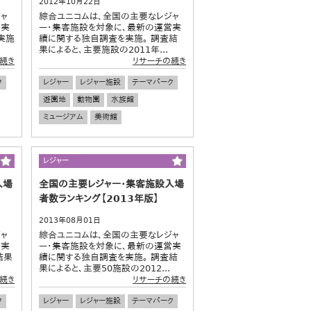
2012年10月22日
ャ
綜合ユニコムは、全国の主要なレジャ
営実
ー・集客施設を対象に、最新の運営実
実施
績に関する独自調査を実施。 調査結
.
果によると、主要施設の2011年...
続き
リサーチの続き
ク
レジャー
レジャー施設
テーマパーク
遊園地
動物園
水族館
ミュージアム
美術館
レジャー
入場
全国の主要レジャー・集客施設入場
者数ランキング【2013年版】
2013年08月01日
ャ
綜合ユニコムは、全国の主要なレジャ
営実
ー・集客施設を対象に、最新の運営実
結果
績に関する独自調査を実施。 調査結
果によると、主要50施設の2012...
続き
リサーチの続き
ク
レジャー
レジャー施設
テーマパーク