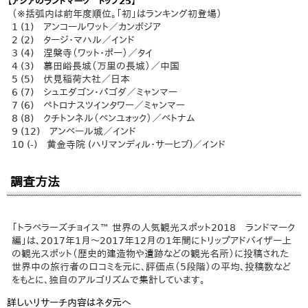
【アジアのランドマーク トップ25】
（※括弧内は前年度順位。「初」はランキング初登場）
1 (1) アンコールワット／カンボジア
2 (2) タージ・マハル／インド
3 (4) 涅槃寺（ワット・ポー）／タイ
4 (3) 慕田峪長城（万里の長城）／中国
5 (5) 伏見稲荷大社／日本
6 (7) シュエダゴン・パゴダ／ミャンマー
7 (6) ペトロナスツインタワー／ミャンマー
8 (8) クチトンネル（ベンユォック）／ベトナム
9 (12) アンベール城／インド
10 (-) 黄金寺院 (ハリマンディル・サーヒブ)／インド
調査方法
「トラベラーズチョイス™ 世界の人気観光スポット2018 ランドマーク
編」は、2017年1月～2017年12月の1年間にトリップアドバイザー上
の観光スポット（歴史的建造物や遺跡などの観光名所）に投稿された
世界中の旅行者の口コミを元に、評価点（5段階）の平均、投稿数など
をもとに、独自のアルゴリズムで集計しています。
詳しいリサーチ内容はネタ元へ