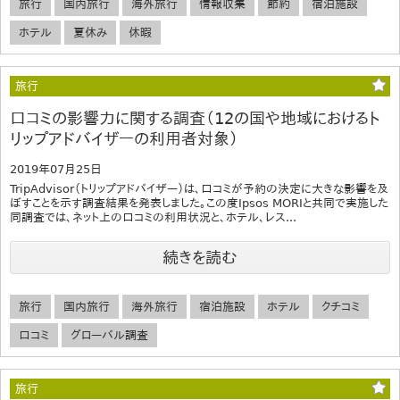
旅行
国内旅行
海外旅行
情報収集
節約
宿泊施設
ホテル
夏休み
休暇
旅行
口コミの影響力に関する調査（12の国や地域におけるト
リップアドバイザーの利用者対象）
2019年07月25日
TripAdvisor（トリップアドバイザー）は、口コミが予約の決定に大きな影響を及
ぼすことを示す調査結果を発表しました。この度Ipsos MORIと共同で実施した
同調査では、ネット上の口コミの利用状況と、ホテル、レス...
続きを読む
旅行
国内旅行
海外旅行
宿泊施設
ホテル
クチコミ
口コミ
グローバル調査
旅行