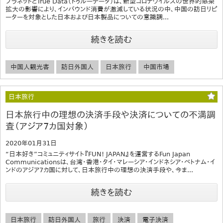
プラネットとTrue Data（トゥルーデータ）は、新型コロナウイルスの世界的感染
拡大の影響により、インバウンド消費が激減している状況の中、中国の訪日リピ
ーターを対象とした日本および日本製品についての意識調...
続きを読む
中国人観光客
訪日外国人
日本旅行
中国市場
日本旅行
日本旅行中の理想の決済手段や決済についての不満調
査（アジア7カ国対象）
2020年01月31日
“日本好き”コミュニティサイト『FUN! JAPAN』を運営するFun Japan
Communicationsは、台湾・香港・タイ・マレーシア・インドネシア・ベトナム・イ
ンドのアジア7カ国に対して、日本旅行中の理想の決済手段や、今ま...
続きを読む
日本旅行
訪日外国人
旅行
決済
電子決済