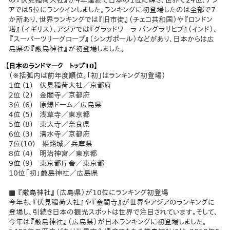
の『伏見稲荷大社』が4年連続で日本の1位に輝き、世界で24位、アジ
アでは5位にランクインしました。ランキングに初登場したのは全部で7
か所あり、世界ランキングでは『旧市街』（チェコ共和国）や『ロンドン
塔』（イギリス）、アジアでは『グラッドワーラ バングラサヒブ』（インド）、
『スーパーツリーグローブ』（シンガポール）などがあり、日本からは広
島県の『厳島神社』が初登場しました。
【日本のランドマーク トップ10】
（※括弧内は前年度順位。「初」はランキング初登場）
1位 (1) 伏見稲荷大社／京都府
2位 (2) 金閣寺／京都府
3位 (6) 原爆ドーム／広島県
4位 (5) 浅草寺／東京都
5位 (8) 東大寺／奈良県
6位 (3) 清水寺／京都府
7位(10) 姫路城／兵庫県
8位 (4) 明治神宮／東京都
9位 (9) 東京都庁舎／東京都
10位「初」厳島神社／広島県
■ 『厳島神社』（広島県）が10位にランキング初登場
今年も、『伏見稲荷大社』や『金閣寺』が世界やアジアのランキングに
登場し、引続き日本の観光スポットは世界で注目されています。そして、
今年は『厳島神社』（広島県）が日本ランキングに初登場しました。