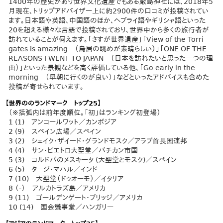
1400年の歴史があり世界文化遺産でもある厳島神社には、2018年5
月現在、トリップアドバイザー上に約2900件の口コミが投稿されてい
ます。日本語や英語、中国語のほか、ヘブライ語やギリシャ語といった
20を超える様々な言語で投稿されており、世界中から多くの旅行者が
訪れていることが伺えます。「さすが世界遺産」「View of the Torri
gates is amazing （鳥居の眺めが素晴らしい）」「ONE OF THE
REASONS I WENT TO JAPAN （日本を訪れたいと思った一つの理
由）」といった景観などを高く評価している他、「Go early in the
morning （早朝に行くのが良い）」などといったアドバイスも含めた
投稿が寄せられています。
【世界ののランドマーク トップ25】
（※括弧内は前年度順位。「初」はランキング初登場）
1 (1) アンコールワット／カンボジア
2 (9) スペイン広場／スペイン
3 (2) シェイク・ザイード・グランドモスク／アラブ首長国連邦
4 (4) サン・ピエトロ大聖堂／バチカン市国
5 (3) コルドバのメスキータ (大聖堂とモスク)／スペイン
6 (5) タージ・マハル／インド
7 (10) 大聖堂（ドゥオーモ）／イタリア
8 （-） アルカトラズ島／アメリカ
9 (11) ゴールデンゲート・ブリッジ／アメリカ
10 (14) 国会議事堂／ハンガリー