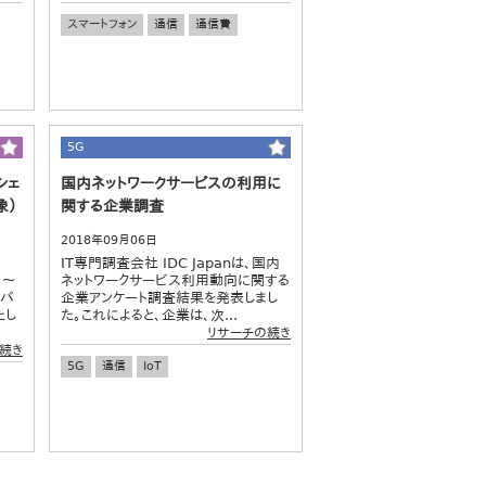
スマートフォン
通信
通信費
5G
シェ
国内ネットワークサービスの利用に
象）
関する企業調査
2018年09月06日
女
IT専門調査会社 IDC Japanは、国内
日～
ネットワークサービス利用動向に関する
モバ
企業アンケート調査結果を発表しまし
たし
た。これによると、企業は、次...
リサーチの続き
続き
5G
通信
IoT