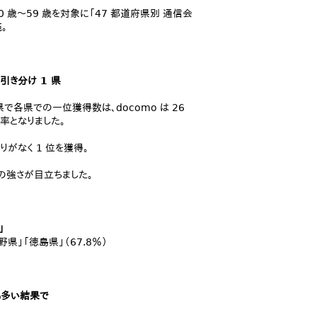
0 歳～59 歳を対象に「47 都道府県別 通信会
。
、引き分け 1 県
で各県での一位獲得数は、docomo は 26
が同率となりました。
りがなく 1 位を獲得。
での強さが目立ちました。
」
野県」「徳島県」（67.8％）
も多い結果で