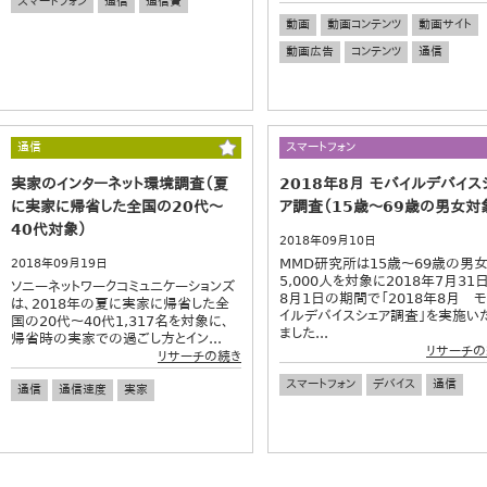
スマートフォン
通信
通信費
動画
動画コンテンツ
動画サイト
動画広告
コンテンツ
通信
通信
スマートフォン
実家のインターネット環境調査（夏
2018年8月 モバイルデバイス
に実家に帰省した全国の20代～
ア調査（15歳～69歳の男女対
40代対象）
2018年09月10日
MMD研究所は15歳～69歳の男
2018年09月19日
5,000人を対象に2018年7月31
ソニーネットワークコミュニケーションズ
8月1日の期間で「2018年8月 
は、2018年の夏に実家に帰省した全
イルデバイスシェア調査」を実施い
国の20代～40代1,317名を対象に、
ました...
帰省時の実家での過ごし方とイン...
リサーチの
リサーチの続き
スマートフォン
デバイス
通信
通信
通信速度
実家