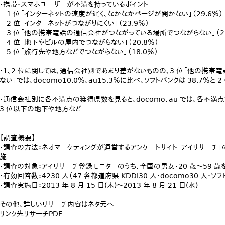
・携帯・スマホユーザーが不満を持っているポイント
1 位「インターネットの速度が遅く、なかなかページが開かない」（29.6％）
2 位「インターネットがつながりにくい」（23.9％）
3 位「他の携帯電話の通信会社がつながっている場所でつながらない」（21
4 位「地下やビルの屋内でつながらない」（20.8％）
5 位「旅行先や地方などでつながらない」（18.0％）
・1、2 位に関しては、通信会社別であまり差がないものの、3 位「他の携
ない」では、docomo10.0％、au15.3％に比べ、ソフトバンクは 38.7％と 
・通信会社別に各不満点の獲得県数を見ると、docomo、au では、各不満
3 位以下の地下や地方など
【調査概要】
・調査の方法：ネオマーケティングが運営するアンケートサイト「アイリサーチ」
施
・調査の対象：アイリサーチ登録モニターのうち、全国の男女・20 歳～59 
・有効回答数：4230 人（47 各都道府県 KDDI30 人・docomo30 人・ソフト
・調査実施日：2013 年 8 月 15 日(木)～2013 年 8 月 21 日(水)
その他、詳しいリサーチ内容はネタ元へ
リンク先リサーチPDF