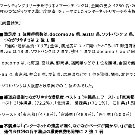
マーケティングリサーチを行うネオマーケティングは、全国の男女 4230 名・2
社のつながりやすさ満足度調査」をテーマにしたインターネットリサーチを実施
【調査結果】
■満足度 1 位獲得県数は、docomo26 県、au18 県、ソフトバンク 2 県
つながりやすさは 2 強 1 弱
・「『通話・通信品質・エリア』全体」満足度について聞いたところ、47 都道府県
県、au は 18 県、ソフトバンクは 2 県で、残り 1 県では docomo と au 
・docomo は、北海道、宮城県、静岡県、福岡県などで 1 位を獲得。全国で偏
・au は、東京都、神奈川県、愛知県、広島県などで 1 位を獲得。関東、北陸
・ソフトバンクは大阪府と岐阜県での 1 位のみでした。
■都道府県別つながりやすさ満足度 ベスト 1「沖縄県」、ワースト 1「東京都
・ベスト 3「沖縄県」（72.2％）、「北海道」「愛媛県」（71.1％）、「石川県」「長
・ワースト 3「東京都」（47.8％）、「宮崎県」（48.9％）、「岩手県」（50.0％）
■不満点は「インターネットの速度が遅く、なかなかページが開かない」が最
通信会社別の各不満点の獲得県数も同様に 2 強 1 弱