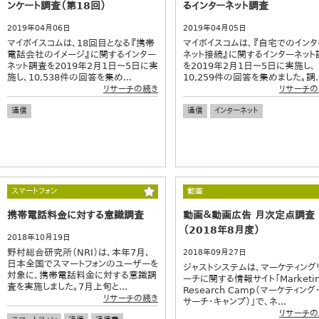
ンケート調査（第18回）
るインターネット調査
2019年04月06日
2019年04月05日
マイボイスコムは、18回目となる『携帯
マイボイスコムは、『自宅でのインタ
電話会社のイメージ』に関するインター
ネット接続』に関するインターネット
ネット調査を2019年2月1日～5日に実
を2019年2月1日～5日に実施し、
施し、10,538件の回答を集め...
10,259件の回答を集めました。調..
リサーチの続き
リサーチの
通信
通信
インターネット
スマートフォン
動画
携帯電話料金に対する意識調査
動画＆動画広告 月次定点調査
（2018年8月度）
2018年10月19日
野村総合研究所（NRI）は、本年7月、
2018年09月27日
日本全国でスマートフォンのユーザーを
ジャストシステムは、マーケティング
対象に、携帯電話料金に対する意識調
ーチに関する情報サイト「Marketi
査を実施しました。7月上旬と...
Research Camp（マーケティング
リサーチの続き
サーチ・キャンプ）」で、ネ...
リサーチの