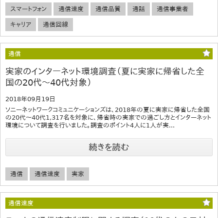
スマートフォン
通信速度
通信品質
通話
通信事業者
キャリア
通信回線
通信
実家のインターネット環境調査（夏に実家に帰省した全
国の20代～40代対象）
2018年09月19日
ソニーネットワークコミュニケーションズは、2018年の夏に実家に帰省した全国
の20代～40代1,317名を対象に、帰省時の実家での過ごし方とインターネット
環境について調査を行いました。調査のポイント4人に1人が実...
続きを読む
通信
通信速度
実家
通信速度