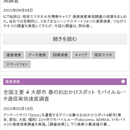
測調査
2015年09月04日
ＩＣＴ総研は、格安スマホ＆大手携帯キャリア 通信速度実測調査の結果をまとめ
た。当社では定期的に、さまざまなシーンでスマートフォンの通信速度、つながり
やすさの調査を実施してきたが、今回の調査は、契約者...
続きを読む
通信速度
データ通信
回線速度
キャリア
格安スマホ
スマートフォン
通信速度
全国主要 4 大都市 春のお出かけスポット モバイルルー
タ通信実効速度調査
2015年03月19日
アンケートサイト「Qzoo」を運営するゲインは春のお出かけスポット4都市(東
京、愛知、大阪、福岡) 22ヶ所でモバイルルータ(docomo、WiMAX、Y!モバイ
ル)の通信速度調査を実施。【調査結果】1.下り速度の最速値が最...