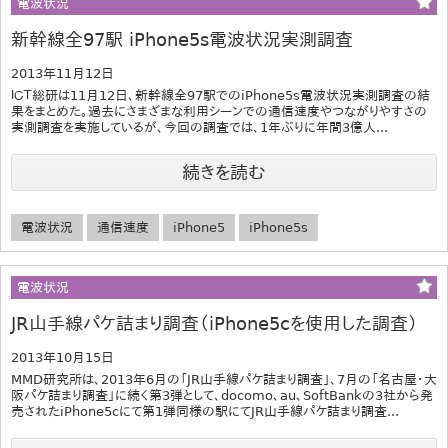
電波状況
新幹線全97駅 iPhone5s電波状況実測調査
2013年11月12日
ＩＣＴ総研は11月12日、新幹線全97駅でのiPhone5s電波状況実測調査の結
果をまとめた。過去にさまざまな利用シーンでの通信速度やつながりやすさの
実測調査を実施しているが、今回の調査では、1年ぶりに年間3億人...
続きを読む
電波状況
通信速度
iPhone5
iPhone5s
電波状況
JR山手線パケ詰まり調査（iPhone5cを使用した調査）
2013年10月15日
MMD研究所は、2013年6月の「JR山手線パケ詰まり調査」、7月の「名古屋・大
阪パケ詰まり調査」に続く第3弾として、docomo、au、SoftBankの3社から発
売されたiPhone5cにて第1弾同様の駅にてJR山手線パケ詰まり調査...