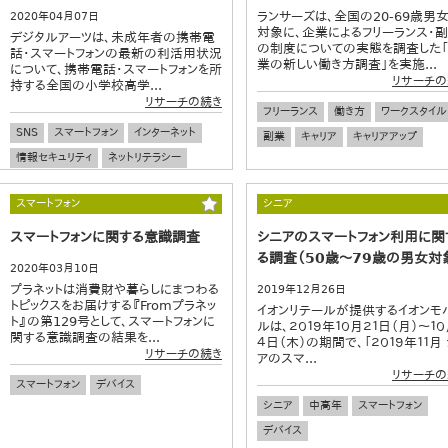
ランサーズは、全国の20-69歳男
2020年04月07日
対象に、企業によるフリーランス・
デジタルアーツは、未成年者の携帯電
の制度についての実態を調査した
話・スマートフォンの最新の利活用状況
業の新しい働き方調査」を実施...
について、携帯電話・スマートフォンを所
リサーチの
持する全国の小学校高学...
リサーチの続き
フリーランス
働き方
ワークスタイル
SNS
スマートフォン
インターネット
副業
キャリア
キャリアアップ
情報セキュリティ
ネットリテラシー
子育て
小学生
中学生
高校生
スマートフォン
シニア
親子
不安
犯罪
コミュニケーション
スマートフォンに関する意識調査
シニアのスマートフォン利用に関
る調査（50歳～79歳の男女対
2020年03月10日
プラネットは消費財や暮らしにまつわる
2019年12月26日
トピックスをお届けする『Fromプラネッ
イオンリテールが提供するイオンモ
ト』の第129号として、スマートフォンに
ルは、２０１９年１０月２１日（月）～１０
関する意識調査の結果を...
４日（木）の期間で、「２０１９年１１月
リサーチの続き
アのスマ...
リサーチの
スマートフォン
デバイス
シニア
中高年
スマートフォン
デバイス