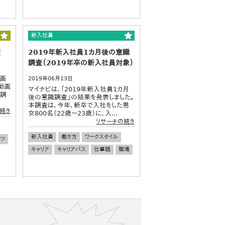
新入社員
査
2019年新入社員1カ月後の意識
調査（2019年卒の新入社員対象）
動画
2019年06月13日
「動画
マイナビは、「2019年新入社員1カ月
。調
後の意識調査」の結果を発表しました。
本調査は、今年、新卒で入社をした男
続き
女800名（22歳～23歳）に、入...
リサーチの続き
新入社員
働き方
ワークスタイル
ンツ
キャリア
キャリアパス
仕事観
職場