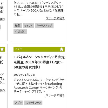
「CAREER POCKET（キャリアポケッ
女を
ト）」は、全国の転職後1年未満のビジ
副業
ネスパーソン500人を対象に、「転職者
「企
の転...
リサーチの続き
続き
転職
キャリア
キャリアアップ
中途採用
アプリ
す
モバイル＆ソーシャルメディア月次定
象）
点調査 2019年10月度（17歳～
69歳の男女対象）
バイ
2019年11月19日
月２
ジャストシステムは、マーケティングリサ
 シニ
ーチに関する情報サイト「Marketing
Research Camp（マーケティング・リ
続き
サーチ・キャンプ）」で、ネ...
リサーチの続き
アプリ
スマートフォン