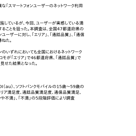
規模な「スマートフォンユーザーのネットワーク利用
施しているが、今回、ユーザーが実感している満
することを狙った。本調査は、全国47都道府県の
ォンユーザーに対し、「エリア」、「通話品質」、「通信
尋ねた。
ーンのいずれにおいても全国におけるネットワーク
コモが「エリア」で46都道府県、「通話品質」で
を見せた結果となった。
I（au）、ソフトバンクモバイルの15歳～59歳の
のエリア満足度、通話品質満足度、通信品質満足、
やや不満」、「不満」の5段階評価により調査