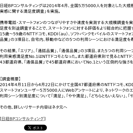
日経BPコンサルティングは2014年4月、全国5万5000人を対象とした大
実感に関する満足度調査」を実施。
携帯電話・スマートフォンのつながりやすさや速度を実測する大規模調査を実
足度を別途調査することで、スマートフォンに対する評価をより総合的に把握
15歳～59歳のNTTドコモ、KDDI（au）、ソフトバンクモバイルのスマートフ
品質」の3項目と、自宅内、移動中などの5つの利用シーンにおける満足度を
その結果、「エリア」、「通話品質」、「通信品質」の3項目、また5つの利用シ
利用実感満足度No.1はNTTドコモとなった。また都道府県別で見るとNTTド
43都道府県、「通信品質」で45都道府県においてNo.1という圧倒的な強さ
【調査概要】
2014年4月11日から4月22日にかけて全国47都道府県のNTTドコモ、KDD
スマートフォンユーザー5万5000人にWebアンケートにより、ネットワーク
利用シーン別満足度について「満足」、「やや満足」、「どちらともいえない」、「
その他、詳しいリサーチ内容はネタ元へ
[
日経BPコンサルティング
]