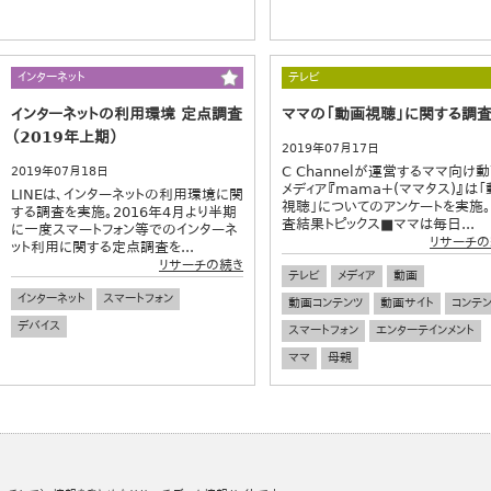
インターネット
テレビ
インターネットの利用環境 定点調査
ママの「動画視聴」に関する調
（2019年上期）
2019年07月17日
C Channelが運営するママ向け
2019年07月18日
メディア『mama＋(ママタス)』は
LINEは、インターネットの利用環境に関
視聴」についてのアンケートを実施
する調査を実施。2016年4月より半期
査結果トピックス■ママは毎日...
に一度スマートフォン等でのインターネ
リサーチの
ット利用に関する定点調査を...
リサーチの続き
テレビ
メディア
動画
インターネット
スマートフォン
動画コンテンツ
動画サイト
コンテ
デバイス
スマートフォン
エンターテインメント
ママ
母親