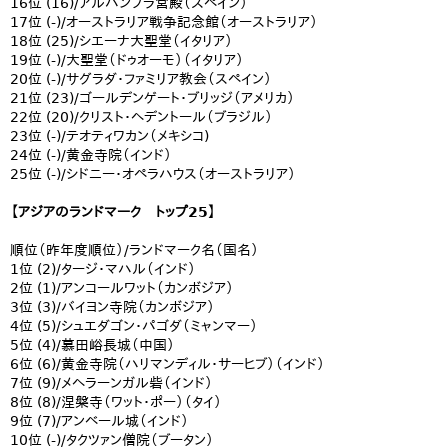
16位 (16)/アルハンブラ宮殿（スペイン）
17位 (-)/オーストラリア戦争記念館（オーストラリア）
18位 (25)/シエーナ大聖堂（イタリア）
19位 (-)/大聖堂（ドゥオーモ）（イタリア）
20位 (-)/サグラダ・ファミリア教会（スペイン）
21位 (23)/ゴールデンゲート・ブリッジ（アメリカ）
22位 (20)/クリスト・ヘデントール（ブラジル）
23位 (-)/テオティワカン（メキシコ)
24位 (-)/黄金寺院（インド）
25位 (-)/シドニー・オペラハウス（オーストラリア）
【アジアのランドマーク トップ25】
順位（昨年度順位）/ランドマーク名（国名）
1位 (2)/タージ・マハル（インド）
2位 (1)/アンコールワット（カンボジア）
3位 (3)/バイヨン寺院（カンボジア）
4位 (5)/シュエダゴン・パゴダ（ミャンマー）
5位 (4)/慕田峪長城（中国）
6位 (6)/黄金寺院（ハリマンディル・サーヒブ）（インド）
7位 (9)/メヘラーンガル砦（インド）
8位 (8)/涅槃寺（ワット・ポー）（タイ）
9位 (7)/アンベール城（インド）
10位 (-)/タクツァン僧院（ブータン）