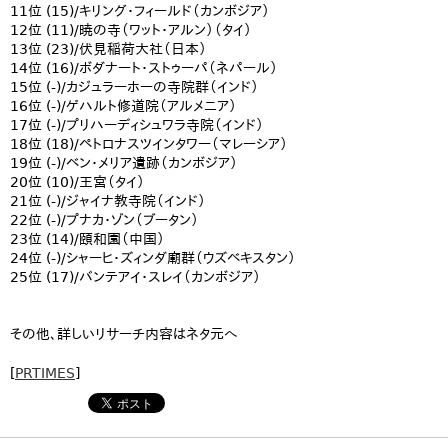
11位 (15)/キリング・フィールド（カンボジア）
12位 (11)/暁の寺（ワット・アルン）（タイ）
13位 (23)/伏見稲荷大社（日本）
14位 (16)/ボダナート・ストゥーパ（ネパール）
15位 (-)/カジュラーホーの寺院群（インド）
16位 (-)/ゲハルト修道院（アルメニア）
17位 (-)/プリハーディシュワラ寺院（インド）
18位 (18)/ペトロナスツインタワー（マレーシア）
19位 (-)/ベン・メリア遺跡（カンボジア）
20位 (10)/王宮（タイ）
21位 (-)/ジャイナ教寺院（インド）
22位 (-)/プナカ・ゾン（ブータン）
23位 (14)/頤和園（中国）
24位 (-)/シャーヒ・ズィンダ廟群（ウズベキスタン）
25位 (17)/バンテアイ・スレイ（カンボジア）
その他、詳しいリサーチ内容はネタ元へ
[
PRTIMES
]