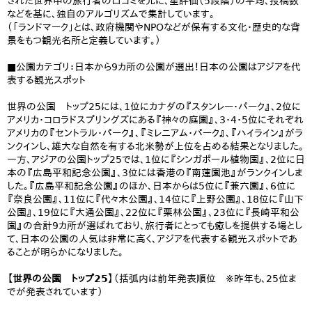
された世界中の旅行者の口コミを元に、星評価（5段階）の平均、投稿数
などを基に、独自のアルゴリズムで集計しています。
（「ランドマーク」とは、政府機関やNPOなどが保有する文化・歴史的な背
景をもつ観光名所と定義しています。）
■公園カテゴリ：日本から9カ所の公園が選出！日本の公園はアジアを代
表する観光スポット
世界の公園 トップ25には、1位にカナダの『スタンレー・パーク』、2位に
アメリカ・コロラドスプリングズにある『神々の庭園』、3・4・5位にそれぞれ
アメリカの『セントラル・パーク』、『ミレニアム・パーク』、『ハイライン』がラ
ンクインし、雄大な自然を有する北米勢が上位を占める結果となりました。
一方、アジアの公園トップ25では、1位に『シンガポール植物園』、2位に日
本の『広島平和記念公園』、3位には香港の『南蓮園池』がランクインしま
した。『広島平和記念公園』のほか、日本からは5位に『兼六園』、6位に
『奈良公園』、11位に『代々木公園』、14位に『上野公園』、18位に『山下
公園』、19位に『大通公園』、22位に『栗林公園』、23位に『長崎平和公
園』の合計9カ所が選ばれており、旅行者にとっても癒しを提供する場とし
て、日本の公園の人気は非常に高く、アジアを代表する観光スポットであ
ることが明らかになりました。
【世界の公園 トップ25】
（括弧内は前年発表順位 ※昨年も、25位ま
でが発表されています）