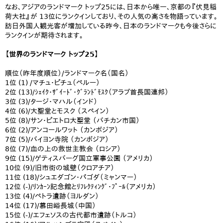
なお、アジアのランドマーク トップ25には、日本から唯一、京都の『伏見稲
荷大社』が 13位にランクインしており、その人気の高さを物語っています。
訪日外国人観光客が増加している昨今、日本のランドマークも今後さらに
ランクインが期待されます。
【世界のランドマーク トップ25】
順位（昨年度順位）/ランドマーク名（国名）
1位 (1) /マチュ・ピチュ（ペルー）
2位 (13)/ｼｪｲｸ・ｻﾞｲｰﾄﾞ・ｸﾞﾗﾝﾄﾞﾓｽｸ（アラブ首長国連邦）
3位 (3)/タージ・マハル（インド）
4位 (6)/大聖堂とモスク （スペイン）
5位 (8)/サン・ピエトロ大聖堂 （バチカン市国）
6位 (2)/アンコールワット （カンボジア）
7位 (5)/バイヨン寺院 （カンボジア）
8位 (7)/血の上の救世主教会 （ロシア）
9位 (15)/ゲティスバーグ国立軍事公園 （アメリカ）
10位 (9)/旧市街の城壁（クロアチア）
11位 (18)/シュエダゴン・パゴダ（ミャンマー）
12位 (-)/ﾘﾝｶｰﾝ記念館とﾘﾌﾚｸﾃｨﾝｸﾞ・ﾌﾟｰﾙ（アメリカ）
13位 (4)/ペトラ遺跡（ヨルダン）
14位 (17)/慕田峪長城（中国）
15位 (-)/エフェソスの古代都市遺跡（トルコ）