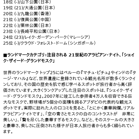
18位 (-)/山下公園（日本）
19位 (21)/大通公園（日本）
20位 (-)/九龍公園（香港）
21位 (-)/復興公園（中国）
22位 (-)/栗林公園（日本）
23位 (-)/長崎平和公園（日本）
24位 (23)/レイク・ガーデン・パーク（マレーシア）
25位 (-)/クラウド・フォレスト・ドーム（シンガポール）
■ランドマークカテゴリ：注目される 21世紀のアラビアン・ナイト、「シェイ
ク・ザイード・グランドモスク」
世界のランドマーク トップ25にはペルーの『マチュ・ピチュ』やインドの『タ
ージ・マハル』など、世界遺産に登録されている観光名所が数多くランクイ
ンしており、その国の歴史を肌で感じ学べるスポットが旅行者から高く評
価されています。大きくランクアップした注目のスポットは、『シェイク・ザイ
ード・グランドモスク』。2007年に竣工した参拝者4万人を収容できる巨
大なモスクで、野球場が5個分の面積を誇るアブダビの代表的な観光ス
ポットです。実際に訪れた人の口コミを見ると、「とにかく豪華絢爛。リアル
アラビアンナイトです」、「空の青さとモスクの白のコントラストが 非常に
美しい」、「贅を尽くした豪華すぎるモスク」、などと、そのスケールの大きさ
と豪華さ、美しさに圧倒された様子が日本人旅行者からも多く綴られてい
ます。